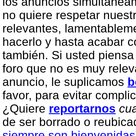
los anuncios simultanea
no quiere respetar nuestr
relevantes, lamentablem
hacerlo y hasta acabar c
también. Si usted piensa
foro que no es muy relev
anuncio, le suplicamos
b
favor, para evitar compli
¿Quiere
reportarnos
cua
de ser borrado o reubic
siempre son bienvenidas