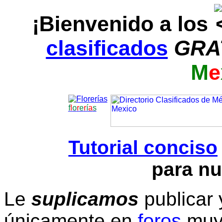
¡Bienvenido a los
clasificados
GRA
M
e
f
l
o
r
e
r
í
a
s
Tutorial conciso
para nu
Le
suplicamos
publicar 
únicamente en
foros
muy 