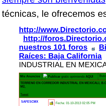
técnicas, le ofrecemos e
http://www.Directorio.
http://foros.Directori
nuestros 101 foros
B
Raíces: Baja California
INDUSTRIAL EN MEXICAL
Bus
Mis Anuncios
Publicar
gratis oprimiendo
AQUI
TERRENO EN CORREDOR INDUSTRIAL EN MEXICALI, B.C.
M2,
Tweet
SAFESCMX
Fecha:
01-10-2013 02:05 PM