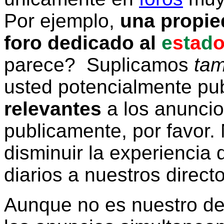
Por ejemplo,
una propie
foro dedicado al
e
s
t
a
d
parece? Suplicamos
tam
usted potencialmente pu
relevantes
a los anunci
publicamente, por favor. 
disminuir la experiencia d
diarios a nuestros direct
Aunque no es nuestro d