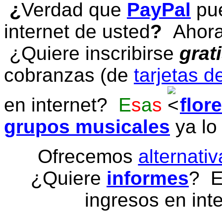
¿
Verdad que
PayPal
pue
internet de usted
?
Ahora 
¿Quiere inscribirse
grat
cobranzas (de
tarjetas d
en internet?
E
s
a
s
flor
grupos musicales
ya lo
Ofrecemos
alternativ
¿Quiere
informes
? E
ingresos en inte