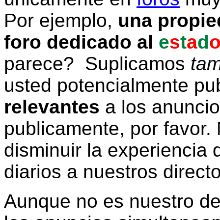
Por ejemplo,
una propie
foro dedicado al
e
s
t
a
d
parece? Suplicamos
tam
usted potencialmente pu
relevantes
a los anunci
publicamente, por favor. 
disminuir la experiencia d
diarios a nuestros direct
Aunque no es nuestro d