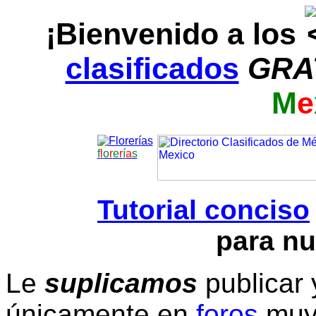
¡Bienvenido a los
clasificados
GRA
M
e
f
l
o
r
e
r
í
a
s
Tutorial conciso
para nu
Le
suplicamos
publicar 
únicamente en
foros
muy 