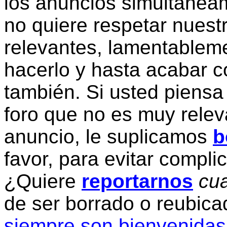
los anuncios simultanea
no quiere respetar nuestr
relevantes, lamentablem
hacerlo y hasta acabar c
también. Si usted piensa
foro que no es muy relev
anuncio, le suplicamos
b
favor, para evitar compli
¿Quiere
reportarnos
cua
de ser borrado o reubic
siempre son bienvenidas