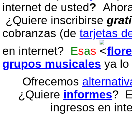
internet de usted
?
Ahora 
¿Quiere inscribirse
grat
cobranzas (de
tarjetas d
en internet?
E
s
a
s
flor
grupos musicales
ya lo
Ofrecemos
alternativ
¿Quiere
informes
? E
ingresos en inte