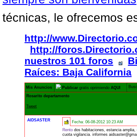
técnicas, le ofrecemos e
http://www.Directorio.
http://foros.Directori
nuestros 101 foros
B
Raíces: Baja California
Bus
Mis Anuncios
Publicar
gratis oprimiendo
AQUI
Rosarito departamento
Tweet
AIDSASTER
Fecha:
06-08-2012 10:23 AM
Rento
dos habitaciones, estancia amplia, 
cuota vigilancia. informes aidsaster@