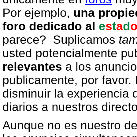
Por ejemplo,
una propie
foro dedicado al
e
s
t
a
d
parece? Suplicamos
tam
usted potencialmente pu
relevantes
a los anunci
publicamente, por favor. 
disminuir la experiencia d
diarios a nuestros direct
Aunque no es nuestro d