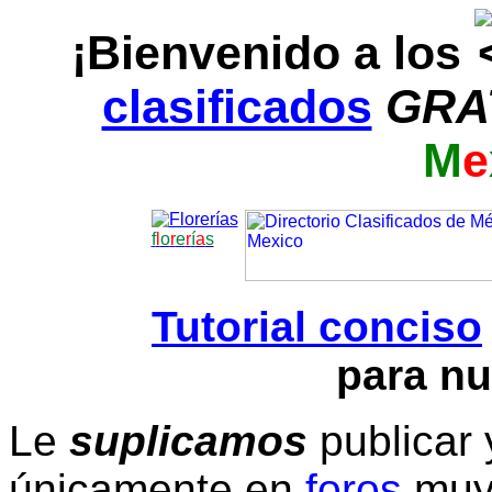
¡Bienvenido a los
clasificados
GRA
M
e
f
l
o
r
e
r
í
a
s
Tutorial conciso
para nu
Le
suplicamos
publicar 
únicamente en
foros
muy 