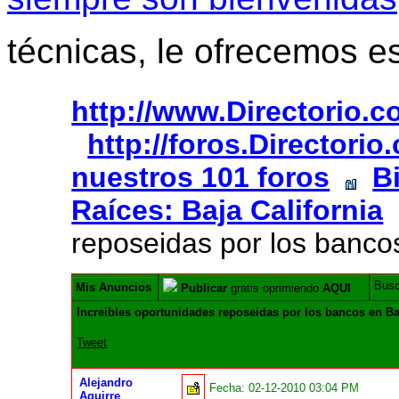
técnicas, le ofrecemos e
http://www.Directorio.
http://foros.Directori
nuestros 101 foros
B
Raíces: Baja California
reposeidas por los bancos
Bus
Mis Anuncios
Publicar
gratis oprimiendo
AQUI
Increibles oportunidades reposeidas por los bancos en Ba
Tweet
Alejandro
Fecha:
02-12-2010 03:04 PM
Aguirre