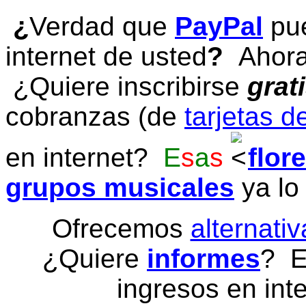
¿
Verdad que
PayPal
pue
internet de usted
?
Ahora 
¿Quiere inscribirse
grat
cobranzas (de
tarjetas d
en internet?
E
s
a
s
flor
grupos musicales
ya lo
Ofrecemos
alternativ
¿Quiere
informes
? E
ingresos en inte