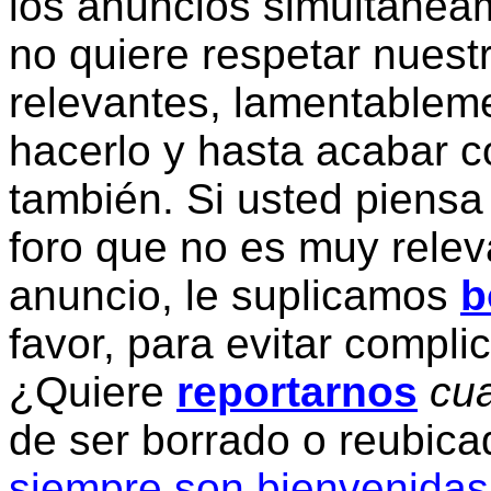
los anuncios simultanea
no quiere respetar nuestr
relevantes, lamentablem
hacerlo y hasta acabar c
también. Si usted piensa
foro que no es muy relev
anuncio, le suplicamos
b
favor, para evitar compli
¿Quiere
reportarnos
cua
de ser borrado o reubic
siempre son bienvenidas