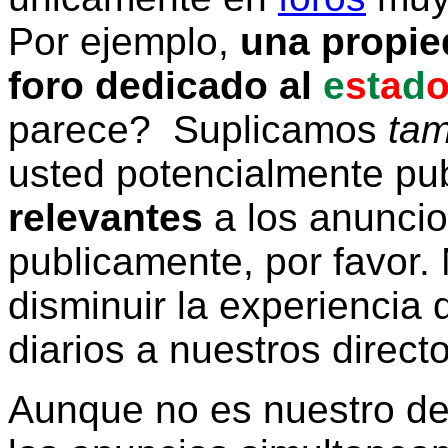
Por ejemplo,
una propie
foro dedicado al
e
s
t
a
d
parece? Suplicamos
tam
usted potencialmente pu
relevantes
a los anunci
publicamente, por favor. 
disminuir la experiencia d
diarios a nuestros direct
Aunque no es nuestro d