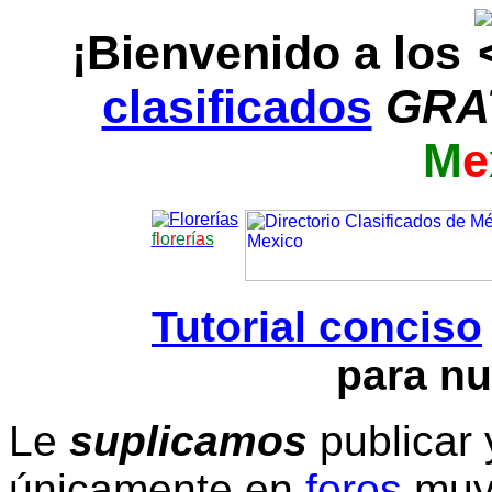
¡Bienvenido a los
clasificados
GRA
M
e
f
l
o
r
e
r
í
a
s
Tutorial conciso
para nu
Le
suplicamos
publicar 
únicamente en
foros
muy 