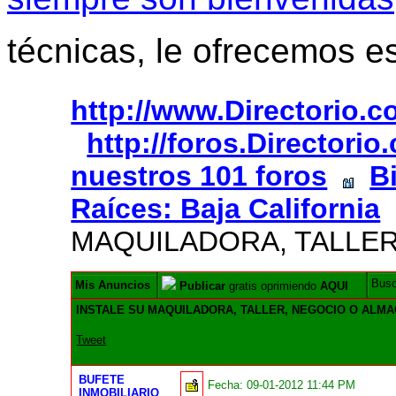
técnicas, le ofrecemos e
http://www.Directorio.
http://foros.Directori
nuestros 101 foros
B
Raíces: Baja California
MAQUILADORA, TALLE
Bus
Mis Anuncios
Publicar
gratis oprimiendo
AQUI
INSTALE SU MAQUILADORA, TALLER, NEGOCIO O ALM
Tweet
BUFETE
Fecha:
09-01-2012 11:44 PM
INMOBILIARIO