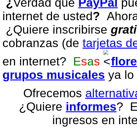
¿
Verdad que
PayPal
pue
internet de usted
?
Ahora 
¿Quiere inscribirse
grat
cobranzas (de
tarjetas d
en internet?
E
s
a
s
flor
grupos musicales
ya lo
Ofrecemos
alternativ
¿Quiere
informes
? E
ingresos en inte