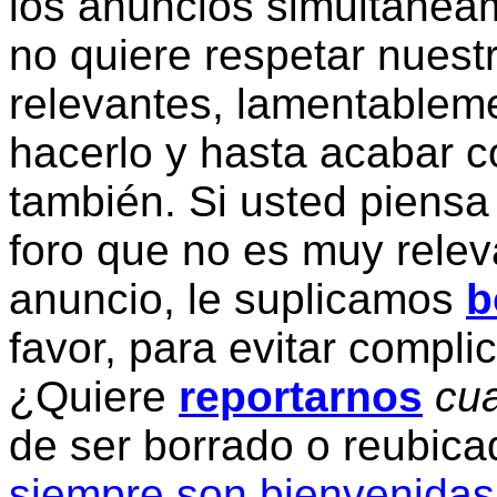
los anuncios simultanea
no quiere respetar nuestr
relevantes, lamentablem
hacerlo y hasta acabar c
también. Si usted piensa
foro que no es muy relev
anuncio, le suplicamos
b
favor, para evitar compli
¿Quiere
reportarnos
cua
de ser borrado o reubic
siempre son bienvenidas