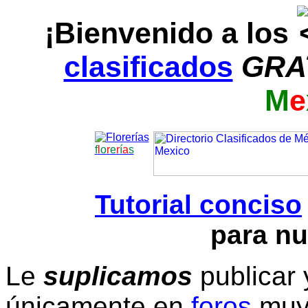
¡Bienvenido a los
clasificados
GRA
M
e
f
l
o
r
e
r
í
a
s
Tutorial conciso
para nu
Le
suplicamos
publicar 
únicamente en
foros
muy 