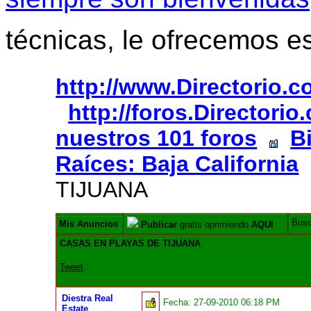
técnicas, le ofrecemos e
http://www.Directorio.
http://foros.Directori
nuestros 101 foros
B
Raíces: Baja California
TIJUANA
Bus
Mis Anuncios
Publicar
gratis oprimiendo
AQUI
CASAS EN PLAYAS DE TIJUANA
Tweet
Diestra Real
Fecha:
27-09-2010 06:18 PM
Estate