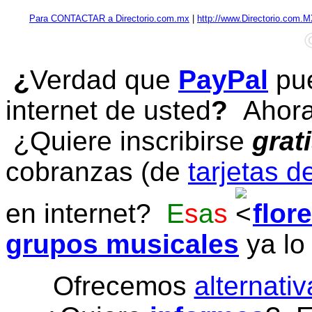
Para CONTACTAR a Directorio.com.mx
|
http://www.Directorio.com.
¿
Verdad que
PayPal
pue
internet de usted
?
Ahora 
¿Quiere inscribirse
grat
cobranzas (de
tarjetas d
en internet?
E
s
a
s
flor
grupos musicales
ya lo
Ofrecemos
alternativ