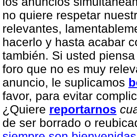
los anuncios simultanea
no quiere respetar nuestr
relevantes, lamentablem
hacerlo y hasta acabar c
también. Si usted piensa
foro que no es muy relev
anuncio, le suplicamos
b
favor, para evitar compli
¿Quiere
reportarnos
cua
de ser borrado o reubic
siempre son bienvenidas