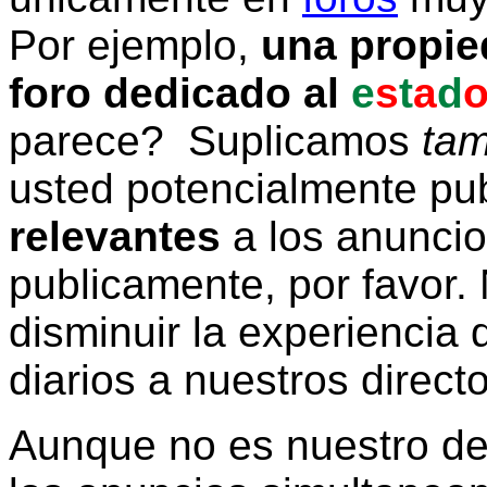
Por ejemplo,
una propie
foro dedicado al
e
s
t
a
d
parece? Suplicamos
tam
usted potencialmente pu
relevantes
a los anunci
publicamente, por favor. 
disminuir la experiencia d
diarios a nuestros direct
Aunque no es nuestro d