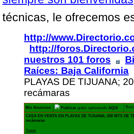
técnicas, le ofrecemos e
http://www.Directorio.
http://foros.Directori
nuestros 101 foros
B
Raíces: Baja California
PLAYAS DE TIJUANA; 2
recámaras
Bus
Mis Anuncios
Publicar
gratis oprimiendo
AQUI
CASA EN VENTA EN PLAYAS DE TIJUANA; 200 MTS DE T
recámaras
Tweet