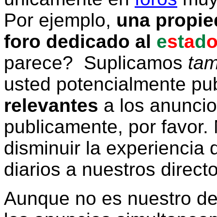
Por ejemplo,
una propie
foro dedicado al
e
s
t
a
d
parece? Suplicamos
tam
usted potencialmente pu
relevantes
a los anunci
publicamente, por favor. 
disminuir la experiencia d
diarios a nuestros direct
Aunque no es nuestro d