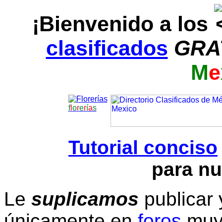
¡Bienvenido a los
clasificados
GRA
M
e
f
l
o
r
e
r
í
a
s
Tutorial conciso
para nu
Le
suplicamos
publicar 
únicamente en
foros
muy 