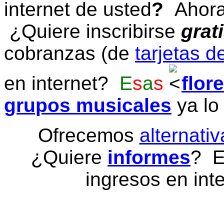
internet de usted
?
Ahora 
¿Quiere inscribirse
grat
cobranzas (de
tarjetas d
en internet?
E
s
a
s
flor
grupos musicales
ya lo
Ofrecemos
alternativ
¿Quiere
informes
? E
ingresos en inte