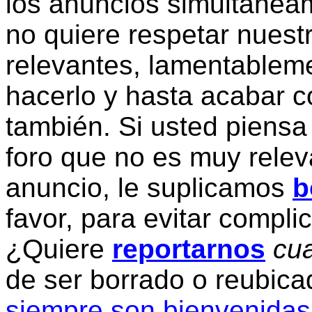
los anuncios simultanea
no quiere respetar nuestr
relevantes, lamentablem
hacerlo y hasta acabar c
también. Si usted piensa
foro que no es muy relev
anuncio, le suplicamos
b
favor, para evitar compli
¿Quiere
reportarnos
cua
de ser borrado o reubic
siempre son bienvenidas