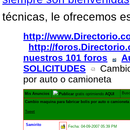
técnicas, le ofrecemos e
http://www.Directorio.
http://foros.Directori
nuestros 101 foros
A
SOLICITUDES
Cambio 
por auto o camioneta
Bus
Mis Anuncios
Publicar
gratis oprimiendo
AQUI
Cambio maquina para fabricar bolis por auto o camioneta
Tweet
Samirito
Fecha:
04-09-2007 05:39 PM