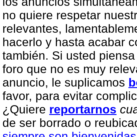
los anuncios simultanea
no quiere respetar nuestr
relevantes, lamentablem
hacerlo y hasta acabar c
también. Si usted piensa
foro que no es muy relev
anuncio, le suplicamos
b
favor, para evitar compli
¿Quiere
reportarnos
cua
de ser borrado o reubic
siempre son bienvenidas