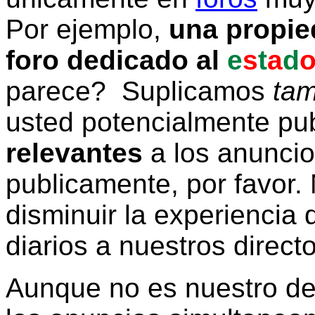
Por ejemplo,
una propie
foro dedicado al
e
s
t
a
d
parece? Suplicamos
tam
usted potencialmente pu
relevantes
a los anunci
publicamente, por favor. 
disminuir la experiencia d
diarios a nuestros direct
Aunque no es nuestro d