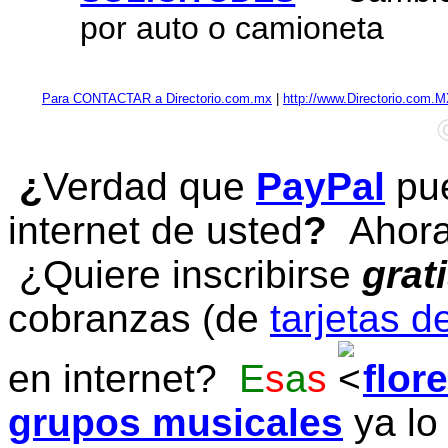
por auto o camioneta
Para CONTACTAR a Directorio.com.mx
|
http://www.Directorio.com.
¿
Verdad que
PayPal
pue
internet de usted
?
Ahora 
¿Quiere inscribirse
grat
cobranzas (de
tarjetas d
en internet?
E
s
a
s
flor
grupos musicales
ya lo