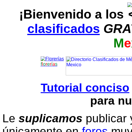
¡Bienvenido a los
clasificados
GRA
M
e
f
l
o
r
e
r
í
a
s
Tutorial conciso
para nu
Le
suplicamos
publicar 
únicamente en
foros
muy 