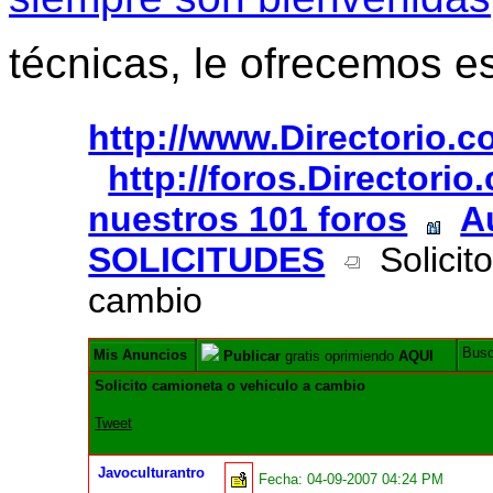
técnicas, le ofrecemos e
http://www.Directorio.
http://foros.Directori
nuestros 101 foros
A
SOLICITUDES
Solicito
cambio
Bus
Mis Anuncios
Publicar
gratis oprimiendo
AQUI
Solicito camioneta o vehiculo a cambio
Tweet
Javoculturantro
Fecha:
04-09-2007 04:24 PM