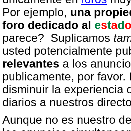
Por ejemplo,
una propie
foro dedicado al
e
s
t
a
d
parece? Suplicamos
tam
usted potencialmente pu
relevantes
a los anunci
publicamente, por favor. 
disminuir la experiencia d
diarios a nuestros direct
Aunque no es nuestro d