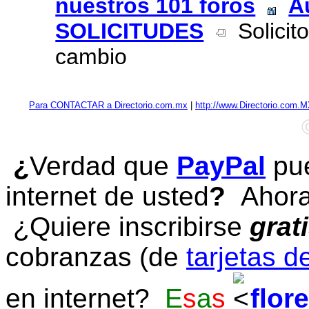
nuestros 101 foros
A
SOLICITUDES
Solicito
cambio
Para CONTACTAR a Directorio.com.mx
|
http://www.Directorio.com.
¿
Verdad que
PayPal
pue
internet de usted
?
Ahora 
¿Quiere inscribirse
grat
cobranzas (de
tarjetas d
en internet?
E
s
a
s
flor