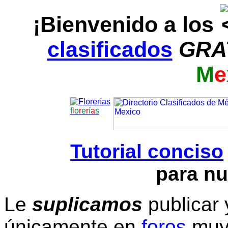
¡Bienvenido a los
clasificados
GRA
M
e
f
l
o
r
e
r
í
a
s
Tutorial conciso
para nu
Le
suplicamos
publicar 
únicamente en
foros
muy 