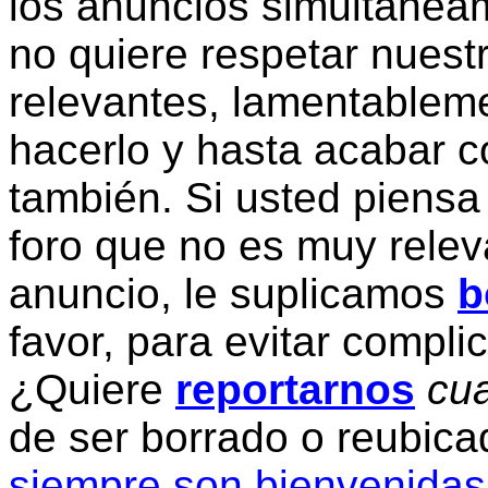
los anuncios simultanea
no quiere respetar nuestr
relevantes, lamentablem
hacerlo y hasta acabar c
también. Si usted piensa
foro que no es muy relev
anuncio, le suplicamos
b
favor, para evitar compli
¿Quiere
reportarnos
cua
de ser borrado o reubic
siempre son bienvenidas