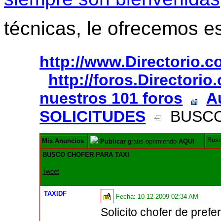
técnicas, le ofrecemos e
http://www.Directorio.
http://foros.Directori
nuestros 101 foros
A
SOLICITUDES
BUSCO
Bus
Mis Anuncios
Publicar
gratis oprimiendo
AQUI
BUSCO CHOFER PARA TAXI
Tweet
TAXIDF
Fecha:
10-12-2009 02:34 AM
Solicito chofer de pref