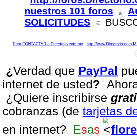
nuestros 101 foros
A
SOLICITUDES
BUSCO
Para CONTACTAR a Directorio.com.mx
|
http://www.Directorio.com.
¿
Verdad que
PayPal
pue
internet de usted
?
Ahora 
¿Quiere inscribirse
grat
cobranzas (de
tarjetas d
en internet?
E
s
a
s
flor