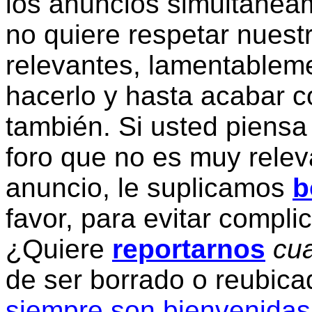
los anuncios simultanea
no quiere respetar nuestr
relevantes, lamentablem
hacerlo y hasta acabar c
también. Si usted piensa
foro que no es muy relev
anuncio, le suplicamos
b
favor, para evitar compli
¿Quiere
reportarnos
cua
de ser borrado o reubic
siempre son bienvenidas