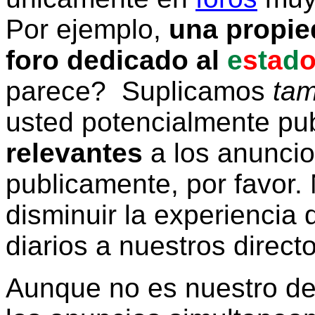
Por ejemplo,
una propie
foro dedicado al
e
s
t
a
d
parece? Suplicamos
tam
usted potencialmente pu
relevantes
a los anunci
publicamente, por favor. 
disminuir la experiencia d
diarios a nuestros direct
Aunque no es nuestro d