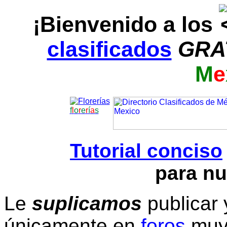
¡Bienvenido a los
clasificados
GRA
M
e
f
l
o
r
e
r
í
a
s
Tutorial conciso
para nu
Le
suplicamos
publicar 
únicamente en
foros
muy 