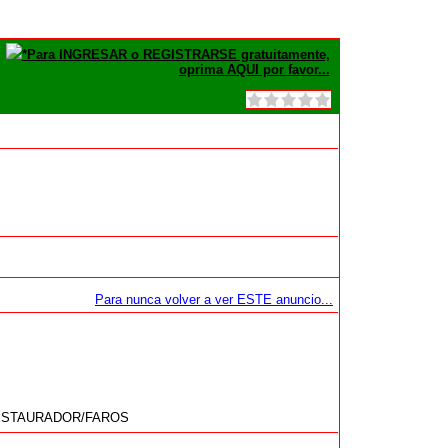
*Para INGRESAR o REGISTRARSE gratuitamente,
oprima AQUI por favor...
Para nunca volver a ver ESTE anuncio...
s) RESTAURADOR/FAROS