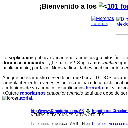
¡Bienvenido a los
101 fo
f
l
o
r
e
r
í
a
s
Le
suplicamos
publicar y mantener anuncios gratuitos únic
donde se encuentra
. ¿Le parece? Suplicamos
también
que
publicamente, por favor. Nuestra finalidad es no disminuir la ex
Aunque no es nuestro deseo tener que borrar TODOS los anunc
lamentablemente a veces es necesario hacerlo y hasta acabar 
contenidos de su anuncio, le suplicamos
borrarlo
por si mismo
¿Quiere
reportarnos
cualquier anuncio
aquí que debe de ser
tutorial
.
http://www.Directorio.com.MX
http://foros.Directo
VENTAS REFACCIONES AUTOMOTRICES
Este anuncio aparece TAMBIEN en:
Empleos: Vendedore