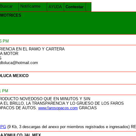
Buscar
Notificarme
AYUDA
Contestar
OMOTRICES
16 PM
RIENCIA EN EL RAMO Y CARTERA
RA MOTOR
S
dtoluca@hotmail.com
OLUCA MEXICO
11 PM
PRODUCTO NOVEDOSO QUE EN MINUTOS Y SIN
 EL BRILLO, LA TRANSPARENCIA Y LO GRUESO DE LOS FAROS
OPACOS DE AUTOS.
www.farosopacos.com
GRACIAS
JPG
(9 Kb, 3 descargas del anexo por miembros registrados e ingresado
LAJOMULCO JAL MEX