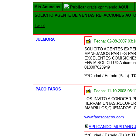
Mis Anuncios
Publicar
gratis oprimiendo
AQUI
SOLICITO AGENTE DE VENTAS REFACCIONES AUT
Tweet
JULMORA
Fecha:
02-08-2007 03:
SOLICITO AGENTES EXPE
MANEJAMOS PARTES PA
EXCELENTES COMISIONE
ENVIA SOLICITUD A diamon
018007023949
***Ciudad / Estado (País):
T
PACO FAROS
Fecha:
11-10-2008 08:
LOS INVITO A CONOCER 
HERRAMIENTAS,RECUPERA
AMARILLOS,QUEMADOS, 
www.farosopacos.com
APLICANDO_MUSTANG.
***Ciudad / Estado (País):
T