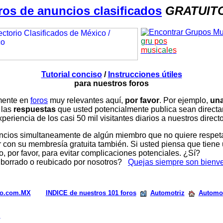
ros de anuncios clasificados
GRATUIT
g
r
u
p
o
s
m
u
s
i
c
a
l
e
s
Tutorial conciso
/
Instrucciones útiles
para nuestros foros
amente en
foros
muy relevantes aquí,
por favor
. Por ejemplo,
una
 las
respuestas
que usted potencialmente publica sean direc
periencia de los casi 50 mil visitantes diarios a nuestros direct
ios simultaneamente de algún miembro que no quiere respetar n
con su membresía gratuita también. Si usted piensa que tiene 
, por favor, para evitar complicaciones potenciales. ¿Sí?
 borrado o reubicado por nosotros?
Quejas siempre son bienv
rio.com.MX
INDICE de nuestros 101 foros
Automotriz
Automo
s