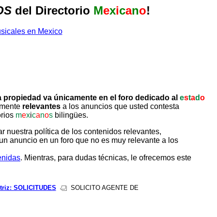
OS
del Directorio
M
e
x
i
c
a
n
o
!
 propiedad va únicamente en el foro dedicado al
e
s
t
a
d
o
tamente
relevantes
a los anuncios que usted contesta
orios
m
e
x
i
c
a
n
o
s
bilingües.
uestra política de los contenidos relevantes,
un anuncio en un foro que no es muy relevante a los
enidas
. Mientras, para dudas técnicas, le ofrecemos este
triz: SOLICITUDES
SOLICITO AGENTE DE