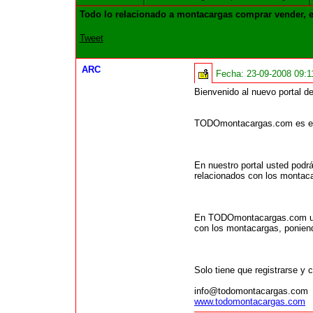
Todo lo relacionado a montacargas comprar vender, e
Tweet
ARC
Fecha:
23-09-2008 09:
Bienvenido al nuevo portal
TODOmontacargas.com es el n
En nuestro portal usted podr
relacionados con los montaca
En TODOmontacargas.com uste
con los montacargas, poniend
Solo tiene que registrarse y 
info@todomontacargas.com
www.todomontacargas.com