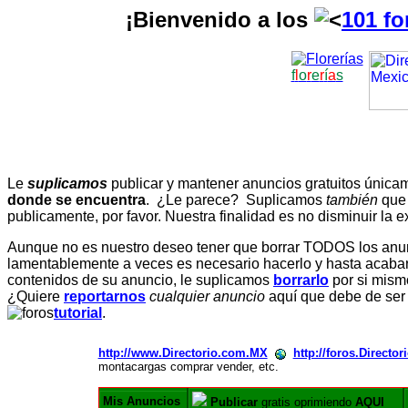
¡Bienvenido a los
101 fo
f
l
o
r
e
r
í
a
s
Le
suplicamos
publicar y mantener anuncios gratuitos únic
donde se encuentra
. ¿Le parece? Suplicamos
también
que
publicamente, por favor. Nuestra finalidad es no disminuir la ex
Aunque no es nuestro deseo tener que borrar TODOS los anunc
lamentablemente a veces es necesario hacerlo y hasta acabar 
contenidos de su anuncio, le suplicamos
borrarlo
por si mismo
¿Quiere
reportarnos
cualquier anuncio
aquí que debe de ser
tutorial
.
http://www.Directorio.com.MX
http://foros.Directo
montacargas comprar vender, etc.
Mis Anuncios
Publicar
gratis oprimiendo
AQUI