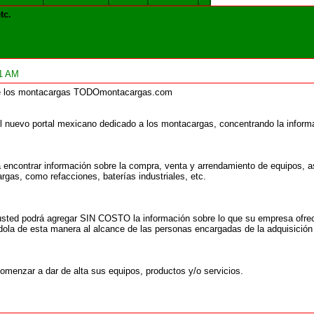
tc.
11 AM
 de los montacargas TODOmontacargas.com
uevo portal mexicano dedicado a los montacargas, concentrando la informa
á encontrar información sobre la compra, venta y arrendamiento de equipos, a
rgas, como refacciones, baterías industriales, etc.
d podrá agregar SIN COSTO la información sobre lo que su empresa ofrece, 
ola de esta manera al alcance de las personas encargadas de la adquisición d
comenzar a dar de alta sus equipos, productos y/o servicios.