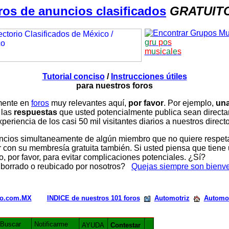
ros de anuncios clasificados
GRATUIT
g
r
u
p
o
s
m
u
s
i
c
a
l
e
s
Tutorial conciso
/
Instrucciones útiles
para nuestros foros
amente en
foros
muy relevantes aquí,
por favor
. Por ejemplo,
una
 las
respuestas
que usted potencialmente publica sean direc
periencia de los casi 50 mil visitantes diarios a nuestros direct
ios simultaneamente de algún miembro que no quiere respetar n
con su membresía gratuita también. Si usted piensa que tiene 
, por favor, para evitar complicaciones potenciales. ¿Sí?
 borrado o reubicado por nosotros?
Quejas siempre son bienv
rio.com.MX
INDICE de nuestros 101 foros
Automotriz
Automo
Buscar
Notificarme
AYUDA
Contestar