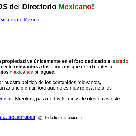
OS
del Directorio
M
e
x
i
c
a
n
o
!
 propiedad va únicamente en el foro dedicado al
e
s
t
a
d
o
tamente
relevantes
a los anuncios que usted contesta
orios
m
e
x
i
c
a
n
o
s
bilingües.
uestra política de los contenidos relevantes,
un anuncio en un foro que no es muy relevante a los
enidas
. Mientras, para dudas técnicas, le ofrecemos este
triz: SOLICITUDES
Todo lo relacionado a