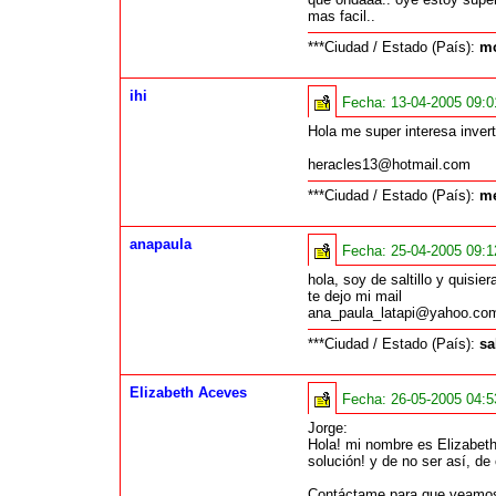
mas facil..
***Ciudad / Estado (País):
mo
ihi
Fecha:
13-04-2005 09:
Hola me super interesa inver
heracles13@hotmail.com
***Ciudad / Estado (País):
me
anapaula
Fecha:
25-04-2005 09:
hola, soy de saltillo y quisi
te dejo mi mail
ana_paula_latapi@yahoo.co
***Ciudad / Estado (País):
sa
Elizabeth Aceves
Fecha:
26-05-2005 04:
Jorge:
Hola! mi nombre es Elizabet
solución! y de no ser así, d
Contáctame para que veamos