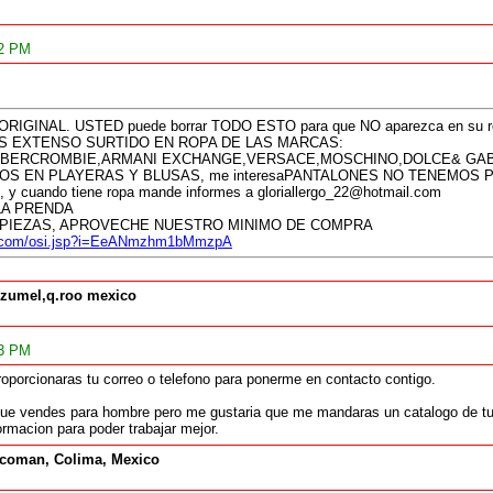
12 PM
 ORIGINAL. USTED puede borrar TODO ESTO para que NO aparezca en su re
 EXTENSO SURTIDO EN ROPA DE LAS MARCAS:
ABERCROMBIE,ARMANI EXCHANGE,VERSACE,MOSCHINO,DOLCE& GAB
S EN PLAYERAS Y BLUSAS, me interesaPANTALONES NO TENEMOS POR 
s, y cuando tiene ropa mande informes a gloriallergo_22@hotmail.com
LA PRENDA
 PIEZAS, APROVECHE NUESTRO MINIMO DE COMPRA
fly.com/osi.jsp?i=EeANmzhm1bMmzpA
zumel,q.roo mexico
33 PM
oporcionaras tu correo o telefono para ponerme en contacto contigo.
que vendes para hombre pero me gustaria que me mandaras un catalogo de tu 
macion para poder trabajar mejor.
coman, Colima, Mexico