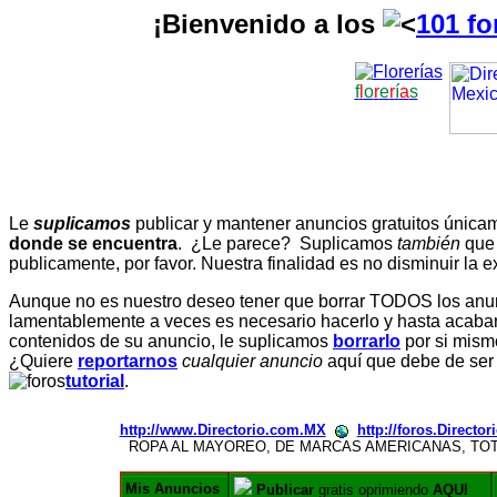
¡Bienvenido a los
101 fo
f
l
o
r
e
r
í
a
s
Le
suplicamos
publicar y mantener anuncios gratuitos únic
donde se encuentra
. ¿Le parece? Suplicamos
también
que
publicamente, por favor. Nuestra finalidad es no disminuir la ex
Aunque no es nuestro deseo tener que borrar TODOS los anunc
lamentablemente a veces es necesario hacerlo y hasta acabar 
contenidos de su anuncio, le suplicamos
borrarlo
por si mismo
¿Quiere
reportarnos
cualquier anuncio
aquí que debe de ser
tutorial
.
http://www.Directorio.com.MX
http://foros.Directo
ROPA AL MAYOREO, DE MARCAS AMERICANAS, TO
Mis Anuncios
Publicar
gratis oprimiendo
AQUI