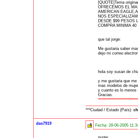
[QUOTE]Tema originad
OFRECEMOS EL MAS
AMERICAN EAGLE,
NOS ESPECIALIZAM
DESDE $99 PESOS 
COMPRA MINIMA 40
que tal jorge:
Me gustaria saber mas 
dejo mi correo electr
hola soy susan de ch
y me gustaria que me d
mas modelos de mujer 
y cuanto es lo menos
Gracias.
***Ciudad / Estado (País):
ch
das7919
Fecha:
28-06-2005 11:
quote: