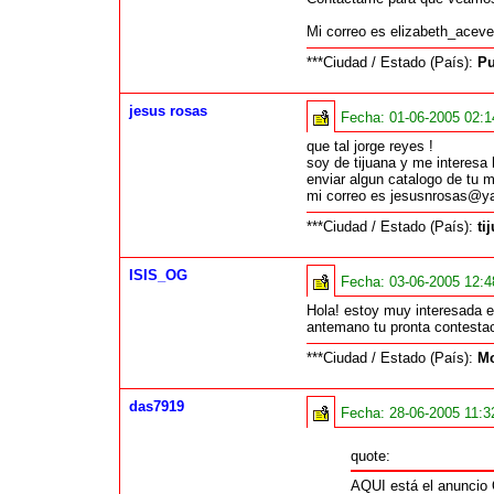
Mi correo es elizabeth_ace
***Ciudad / Estado (País):
Pu
jesus rosas
Fecha:
01-06-2005 02:
que tal jorge reyes !
soy de tijuana y me interes
enviar algun catalogo de tu 
mi correo es jesusnrosas@
***Ciudad / Estado (País):
ti
ISIS_OG
Fecha:
03-06-2005 12:
Hola! estoy muy interesada e
antemano tu pronta contestac
***Ciudad / Estado (País):
Mo
das7919
Fecha:
28-06-2005 11:
quote:
AQUI está el anuncio