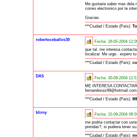
Me gustaria saber mas dela r
correo electronico por te in
Gracias.
***Ciudad / Estado (País):
To
robertoceballos30
Fecha:
28-05-2004 12:
que tal. me interesa contact
localizar. Me urge.. espero 
***Ciudad / Estado (País):
co
DAS
Fecha:
30-08-2004 12:
ME INTERESA CONTACTAR
fernandoruiz99@hotmail.com
***Ciudad / Estado (País):
M
blirny
Fecha:
15-09-2004 08:
me podria contactar con uste
prendas?, si pudiera tener s
***Ciudad / Estado (País):
me