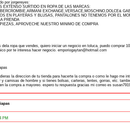
o por jorgereyes:
 EXTENSO SURTIDO EN ROPA DE LAS MARCAS:
ABERCROMBIE,ARMANI EXCHANGE,VERSACE,MOSCHINO,DOLCE& GAB
OS EN PLAYERAS Y BLUSAS, PANTALONES NO TENEMOS POR EL MO
LA PRENDA
 PIEZAS, APROVECHE NUESTRO MINIMO DE COMPRA
dela ropa que vendes, quiero iniciar un negocio en toluca, puedo comprar 100
onico por te interesa hacer negocio. emporiogaytan@hotmail.com
iapas
ieras la direccion de tu tienda para hacerte la compra o como le hago me in
y camisas de hombre y si tienes bolsas, carteras, lentes, gorras, etc. tamb
 en la compra a mayoreo. espero tu respuesta gracias mi correo es susan79
iapas
34 PM