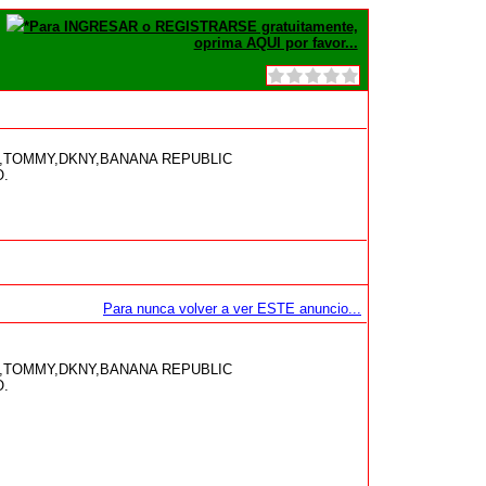
*Para INGRESAR o REGISTRARSE gratuitamente,
oprima AQUI por favor...
TOMMY,DKNY,BANANA REPUBLIC
.
Para nunca volver a ver ESTE anuncio...
TOMMY,DKNY,BANANA REPUBLIC
.