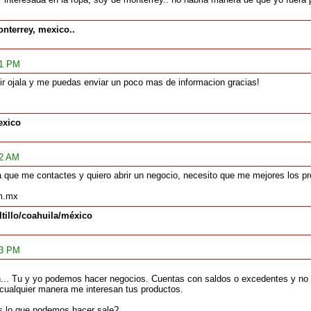
nterrey, mexico..
01 PM
tir ojala y me puedas enviar un poco mas de informacion gracias!
xico
12 AM
era que me contactes y quiero abrir un negocio, necesito que me mejores los p
m.mx
ltillo/coahuila/méxico
53 PM
h... Tu y yo podemos hacer negocios. Cuentas con saldos o excedentes y no 
e cualquier manera me interesan tus productos.
 lo que podemos hacer sale?