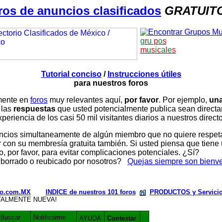
ros de anuncios clasificados
GRATUIT
g
r
u
p
o
s
m
u
s
i
c
a
l
e
s
Tutorial conciso
/
Instrucciones útiles
para nuestros foros
amente en
foros
muy relevantes aquí,
por favor
. Por ejemplo,
una
 las
respuestas
que usted potencialmente publica sean direc
periencia de los casi 50 mil visitantes diarios a nuestros direct
ios simultaneamente de algún miembro que no quiere respetar n
con su membresía gratuita también. Si usted piensa que tiene 
, por favor, para evitar complicaciones potenciales. ¿Sí?
 borrado o reubicado por nosotros?
Quejas siempre son bienv
rio.com.MX
INDICE de nuestros 101 foros
PRODUCTOS y Servici
TALMENTE NUEVA!
Buscar
Notificarme
AYUDA
Contestar