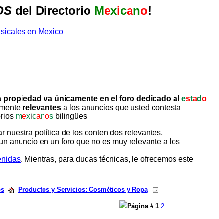
OS
del Directorio
M
e
x
i
c
a
n
o
!
 propiedad va únicamente en el foro dedicado al
e
s
t
a
d
o
tamente
relevantes
a los anuncios que usted contesta
orios
m
e
x
i
c
a
n
o
s
bilingües.
uestra política de los contenidos relevantes,
un anuncio en un foro que no es muy relevante a los
enidas
. Mientras, para dudas técnicas, le ofrecemos este
os
Productos y Servicios: Cosméticos y Ropa
Página #
1
2