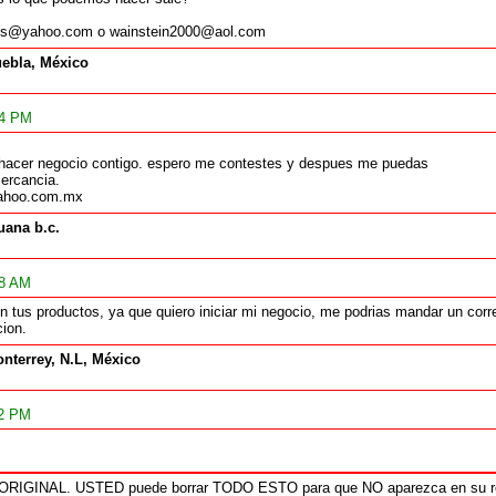
ves@yahoo.com o wainstein2000@aol.com
ebla, México
14 PM
a hacer negocio contigo. espero me contestes y despues me puedas
mercancia.
yahoo.com.mx
juana b.c.
48 AM
n tus productos, ya que quiero iniciar mi negocio, me podrias mandar un co
ion.
nterrey, N.L, México
32 PM
 ORIGINAL. USTED puede borrar TODO ESTO para que NO aparezca en su r