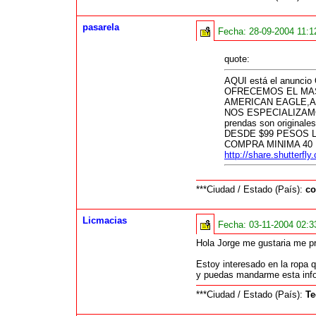
pasarela
Fecha:
28-09-2004 11:
quote:
AQUI está el anuncio
OFRECEMOS EL MAS
AMERICAN EAGLE,
NOS ESPECIALIZAMO
prendas son originale
DESDE $99 PESOS 
COMPRA MINIMA 40
http://share.shutter
***Ciudad / Estado (País):
co
Licmacias
Fecha:
03-11-2004 02:
Hola Jorge me gustaria me pr
Estoy interesado en la ropa 
y puedas mandarme esta infor
***Ciudad / Estado (País):
Te