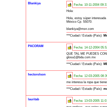
Blankiya
Fecha:
10-11-2004 09:
Hola:
Hola, estoy súper interesada
México Cp. 55070.
blankiya@msn.com
***Ciudad / Estado (País):
Mé
PACORAM
Fecha:
14-12-2004 05:
QUE TAL ME PUEDES CON
glosa1@bda.com.mx
***Ciudad / Estado (País):
ME
hectorolson
Fecha:
12-03-2005 08:
me interesa la ropa que tien
***Ciudad / Estado (País):
me
lauritab
Fecha:
13-03-2005 11:
que ondaaa.. oye estoy super