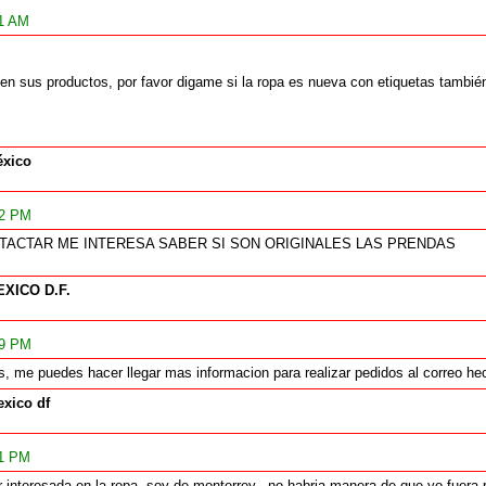
31 AM
 en sus productos, por favor digame si la ropa es nueva con etiquetas tambié
xico
52 PM
TACTAR ME INTERESA SABER SI SON ORIGINALES LAS PRENDAS
XICO D.F.
39 PM
es, me puedes hacer llegar mas informacion para realizar pedidos al correo 
xico df
01 PM
 interesada en la ropa, soy de monterrey.. no habria manera de que yo fuera 