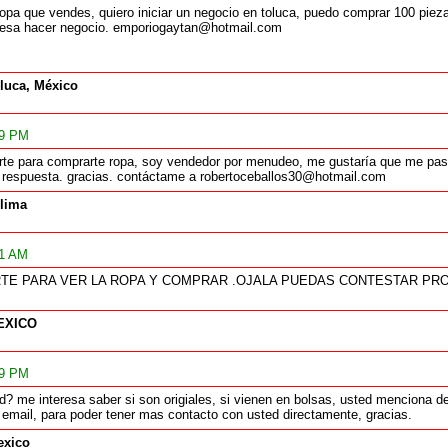
opa que vendes, quiero iniciar un negocio en toluca, puedo comprar 100 piezas
teresa hacer negocio. emporiogaytan@hotmail.com
luca, México
09 PM
arte para comprarte ropa, soy vendedor por menudeo, me gustaría que me pas
tu respuesta. gracias. contáctame a robertoceballos30@hotmail.com
lima
51 AM
TE PARA VER LA ROPA Y COMPRAR .OJALA PUEDAS CONTESTAR PR
EXICO
59 PM
d? me interesa saber si son origiales, si vienen en bolsas, usted menciona 
u email, para poder tener mas contacto con usted directamente, gracias.
xico