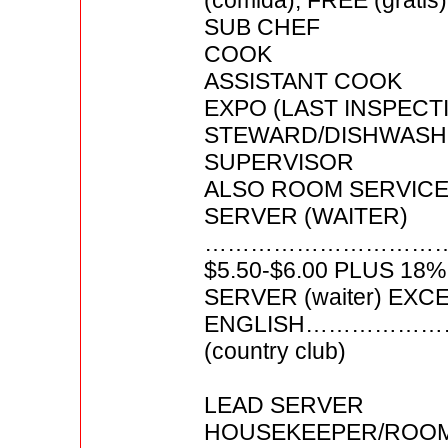
(comida), FREE (gratis)
SUB CHEF
COOK
ASSISTANT COOK
EXPO (LAST INSPECT
STEWARD/DISHWAS
SUPERVISOR
ALSO ROOM SERVIC
SERVER (WAITER)
…………………………
$5.50-$6.00 PLUS 18%
SERVER (waiter) EXC
ENGLISH…………………
(country club)
LEAD SERVER
HOUSEKEEPER/ROOM