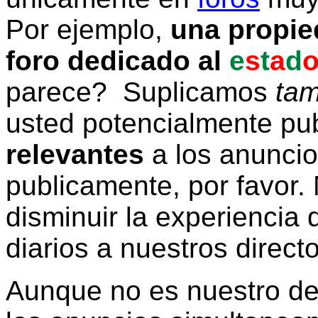
Por ejemplo,
una propie
foro dedicado al
e
s
t
a
d
parece? Suplicamos
tam
usted potencialmente pu
relevantes
a los anunci
publicamente, por favor. 
disminuir la experiencia d
diarios a nuestros direct
Aunque no es nuestro d