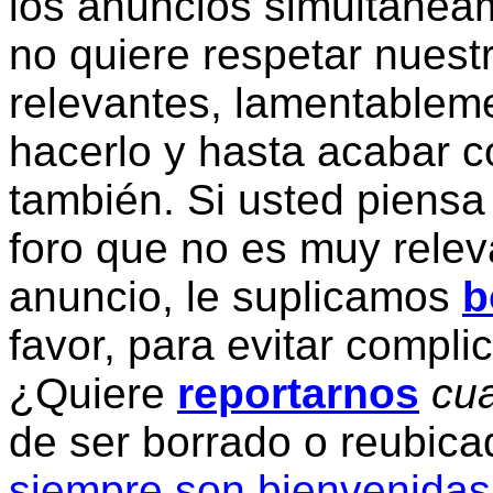
los anuncios simultanea
no quiere respetar nuestr
relevantes, lamentablem
hacerlo y hasta acabar c
también. Si usted piensa
foro que no es muy relev
anuncio, le suplicamos
b
favor, para evitar compli
¿Quiere
reportarnos
cua
de ser borrado o reubic
siempre son bienvenidas