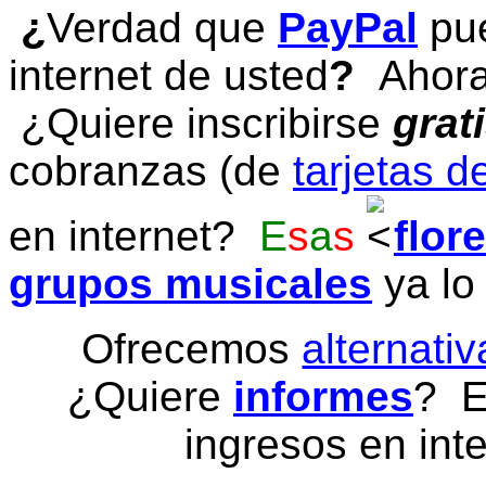
¿
Verdad que
PayPal
pue
internet de usted
?
Ahora 
¿Quiere inscribirse
grat
cobranzas (de
tarjetas d
en internet?
E
s
a
s
flor
grupos musicales
ya lo
Ofrecemos
alternativ
¿Quiere
informes
? E
ingresos en inte