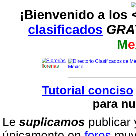
¡Bienvenido a los
clasificados
GRA
M
e
f
l
o
r
e
r
í
a
s
Tutorial conciso
para nu
Le
suplicamos
publicar 
únicamente en
foros
muy 