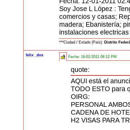
Fecha: 12-01-2011 02:
Soy Jose L López : Ten
comercios y casas; Rep
madera; Ebanistería; pin
instalaciones electricas
***Ciudad / Estado (País):
Distrito Feder
felix _dos
Fecha:
16-02-2011 06:12 PM
quote:
AQUI está el anun
TODO ESTO para qu
OIRG:
PERSONAL AMBOS
CADENA DE HOTE
H2 VISAS PARA 