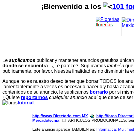
¡Bienvenido a los
101 fo
f
l
o
r
e
r
í
a
s
Le
suplicamos
publicar y mantener anuncios gratuitos únic
donde se encuentra
. ¿Le parece? Suplicamos
también
que
publicamente, por favor. Nuestra finalidad es no disminuir la ex
Aunque no es nuestro deseo tener que borrar TODOS los anunc
lamentablemente a veces es necesario hacerlo y hasta acabar 
contenidos de su anuncio, le suplicamos
borrarlo
por si mismo
¿Quiere
reportarnos
cualquier anuncio
aquí que debe de ser
tutorial
.
http://www.Directorio.com.MX
http://foros.Directo
Mercadotecnia
ARTICULOS PROMOCIONALES: Servicios
Este anuncio aparece TAMBIEN en:
Informática: Multimed