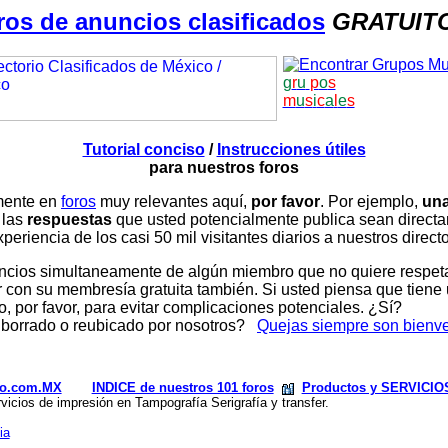
ros de anuncios clasificados
GRATUIT
g
r
u
p
o
s
m
u
s
i
c
a
l
e
s
Tutorial conciso
/
Instrucciones útiles
para nuestros foros
amente en
foros
muy relevantes aquí,
por favor
. Por ejemplo,
una
 las
respuestas
que usted potencialmente publica sean direc
periencia de los casi 50 mil visitantes diarios a nuestros direct
ios simultaneamente de algún miembro que no quiere respetar n
con su membresía gratuita también. Si usted piensa que tiene 
, por favor, para evitar complicaciones potenciales. ¿Sí?
 borrado o reubicado por nosotros?
Quejas siempre son bienv
rio.com.MX
INDICE de nuestros 101 foros
Productos y SERVICIO
 de impresión en Tampografía Serigrafía y transfer.
ia