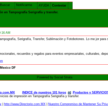
Buscar
Notificarme
AYUDA
Contestar
n Tampografía Serigrafía y transfer.
9:16 AM
ampografía, Serigrafía, Transfer, Sublimación y Fotobotones. Lo me jor para
mocionales, recuerdos y regalos para eventos empresariales, culturales, depor
om
Mexico DF
Powered by Social Strata
rio.com.MX
INDICE de nuestros 101 foros
Productos y SERVICIO
 de impresión en Tampografía Serigrafía y transfer.
x
|
http://www.Directorio.com.MX
|
Nuestro Compromiso de Mantener Su Priva