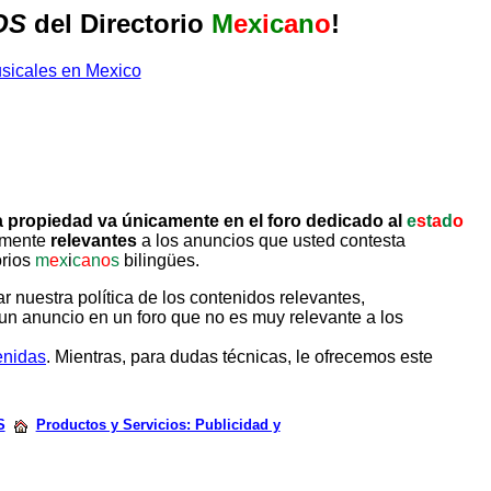
OS
del Directorio
M
e
x
i
c
a
n
o
!
 propiedad va únicamente en el foro dedicado al
e
s
t
a
d
o
tamente
relevantes
a los anuncios que usted contesta
orios
m
e
x
i
c
a
n
o
s
bilingües.
uestra política de los contenidos relevantes,
un anuncio en un foro que no es muy relevante a los
enidas
. Mientras, para dudas técnicas, le ofrecemos este
S
Productos y Servicios: Publicidad y