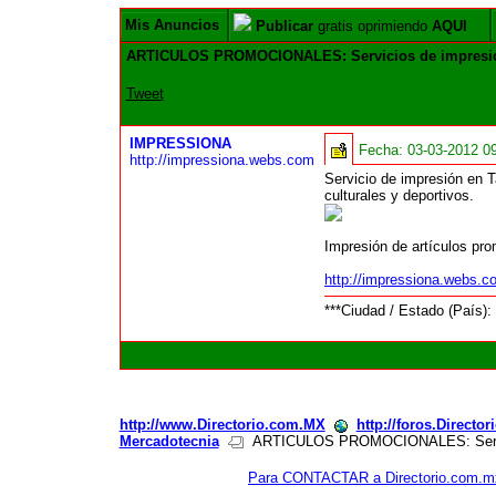
Mis Anuncios
Publicar
gratis oprimiendo
AQUI
ARTICULOS PROMOCIONALES: Servicios de impresión e
Tweet
IMPRESSIONA
Fecha:
03-03-2012 0
http://impressiona.webs.com
Servicio de impresión en T
culturales y deportivos.
Impresión de artículos pro
http://impressiona.webs.c
***Ciudad / Estado (País):
http://www.Directorio.com.MX
http://foros.Directo
Mercadotecnia
ARTICULOS PROMOCIONALES: Servicios
Para CONTACTAR a Directorio.com.m