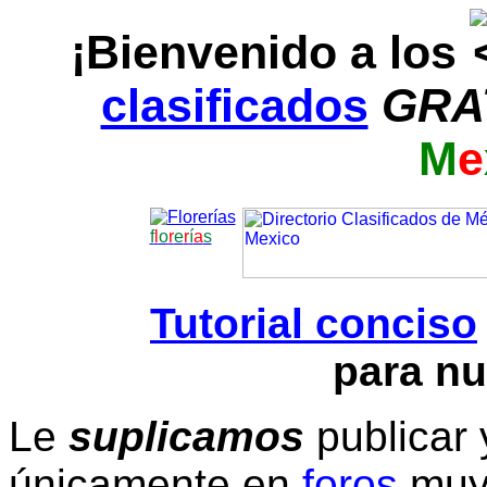
¡Bienvenido a los
clasificados
GRA
M
e
f
l
o
r
e
r
í
a
s
Tutorial conciso
para nu
Le
suplicamos
publicar 
únicamente en
foros
muy 