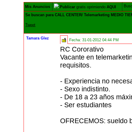
Bus
Mis Anuncios
Publicar
gratis oprimiendo
AQUI
Se buscan para CALL CENTER/ Telemarketing MEDIO TI
Tweet
Tamara Glez
Fecha:
31-01-2012 04:44 PM
RC Cororativo
Vacante en telemarketin
requisitos.
- Experiencia no necesa
- Sexo indistinto.
- De 18 a 23 años máx
- Ser estudiantes
OFRECEMOS: sueldo ba