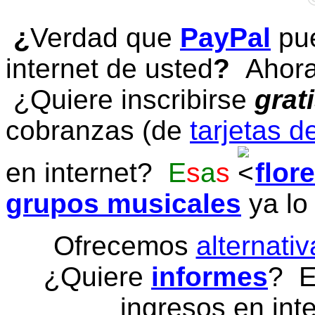
¿
Verdad que
PayPal
pue
internet de usted
?
Ahora 
¿Quiere inscribirse
grat
cobranzas (de
tarjetas d
en internet?
E
s
a
s
flor
grupos musicales
ya lo
Ofrecemos
alternativ
¿Quiere
informes
? E
ingresos en inte