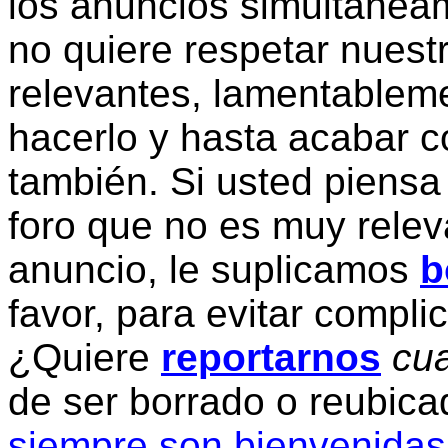
los anuncios simultanea
no quiere respetar nuestr
relevantes, lamentablem
hacerlo y hasta acabar c
también. Si usted piensa
foro que no es muy relev
anuncio, le suplicamos
b
favor, para evitar compli
¿Quiere
reportarnos
cua
de ser borrado o reubic
siempre son bienvenidas