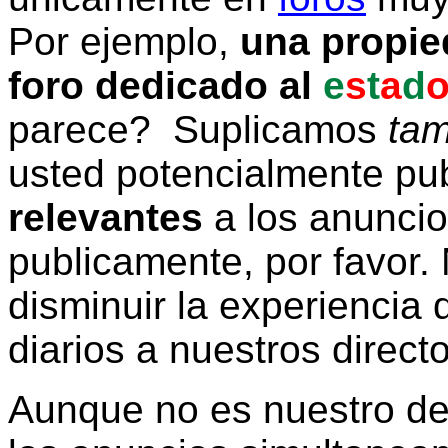
Por ejemplo,
una propie
foro dedicado al
e
s
t
a
d
parece? Suplicamos
tam
usted potencialmente pu
relevantes
a los anunci
publicamente, por favor. 
disminuir la experiencia d
diarios a nuestros direct
Aunque no es nuestro d