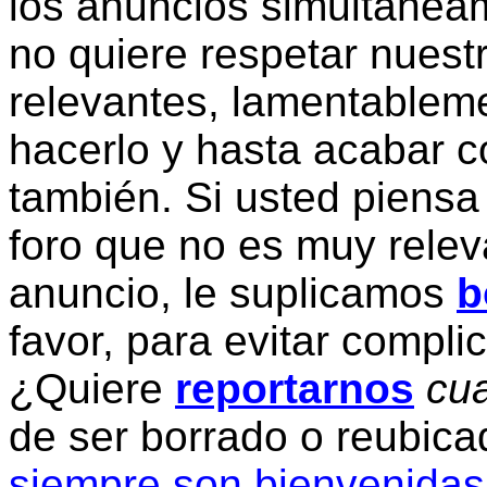
los anuncios simultanea
no quiere respetar nuestr
relevantes, lamentablem
hacerlo y hasta acabar c
también. Si usted piensa
foro que no es muy relev
anuncio, le suplicamos
b
favor, para evitar compli
¿Quiere
reportarnos
cua
de ser borrado o reubic
siempre son bienvenidas