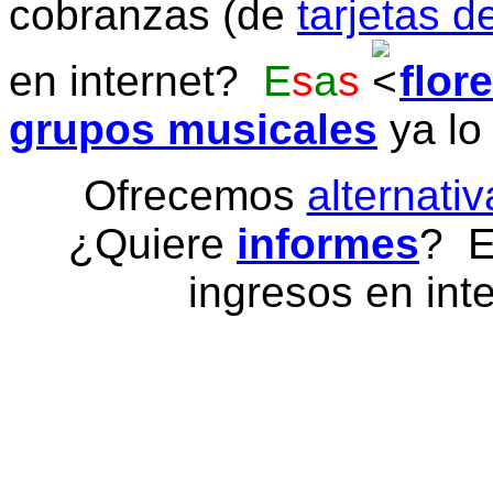
cobranzas (de
tarjetas d
en internet?
E
s
a
s
flor
grupos musicales
ya lo
Ofrecemos
alternativ
¿Quiere
informes
? E
ingresos en inte