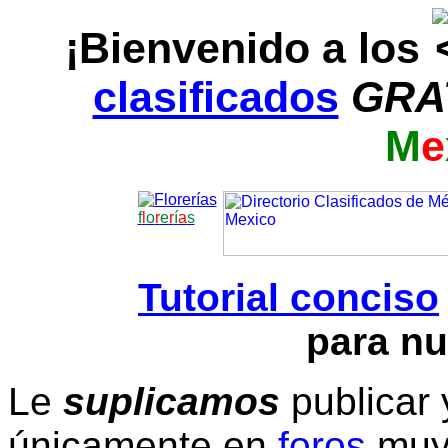
¡Bienvenido a los
clasificados
GRA
M
e
f
l
o
r
e
r
í
a
s
Tutorial conciso
para nu
Le
suplicamos
publicar 
únicamente en
foros
muy 