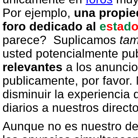
Por ejemplo,
una propie
foro dedicado al
e
s
t
a
d
parece? Suplicamos
tam
usted potencialmente pu
relevantes
a los anunci
publicamente, por favor. 
disminuir la experiencia d
diarios a nuestros direct
Aunque no es nuestro d