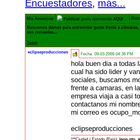
Encuestadores
,
más...
Bus
Mis Anuncios
Publicar
gratis oprimiendo
AQUI
Buscamos damas para entrevistar gente frente a cámaras,
sus cercanías...
Tweet
eclipseproducciones
Fecha:
09-03-2009 04:38 PM
hola buen dia a todas 
cual ha sido lider y va
sociales, buscamos m
frente a camaras, en l
empresa viaja a casi to
contactanos mi nombre
mi correo es ocupo_m
eclipseproducciones
***Ciudad / Estado (País):
leon,gto, 