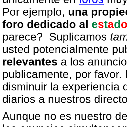
Por ejemplo,
una propie
foro dedicado al
e
s
t
a
d
parece? Suplicamos
tam
usted potencialmente pu
relevantes
a los anunci
publicamente, por favor. 
disminuir la experiencia d
diarios a nuestros direct
Aunque no es nuestro d