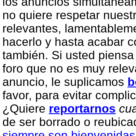
los anuncios simultanea
no quiere respetar nuestr
relevantes, lamentablem
hacerlo y hasta acabar c
también. Si usted piensa
foro que no es muy relev
anuncio, le suplicamos
b
favor, para evitar compli
¿Quiere
reportarnos
cua
de ser borrado o reubic
siempre son bienvenidas