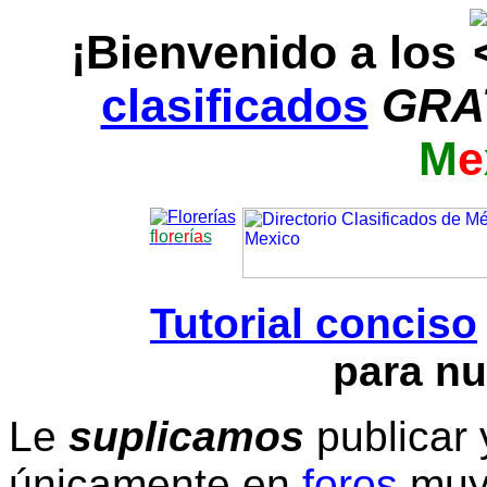
¡Bienvenido a los
clasificados
GRA
M
e
f
l
o
r
e
r
í
a
s
Tutorial conciso
para nu
Le
suplicamos
publicar 
únicamente en
foros
muy 