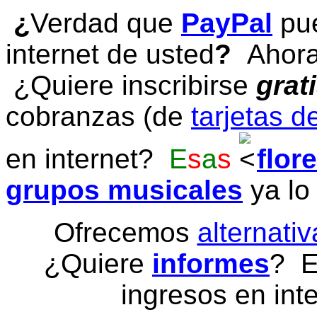
¿
Verdad que
PayPal
pue
internet de usted
?
Ahora 
¿Quiere inscribirse
grat
cobranzas (de
tarjetas d
en internet?
E
s
a
s
flor
grupos musicales
ya lo
Ofrecemos
alternativ
¿Quiere
informes
? E
ingresos en inte