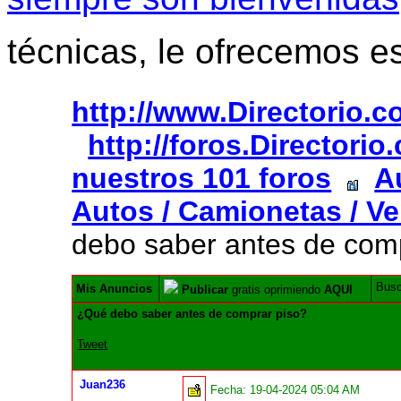
técnicas, le ofrecemos e
http://www.Directorio.
http://foros.Directori
nuestros 101 foros
A
Autos / Camionetas / Ve
debo saber antes de com
Bus
Mis Anuncios
Publicar
gratis oprimiendo
AQUI
¿Qué debo saber antes de comprar piso?
Tweet
Juan236
Fecha:
19-04-2024 05:04 AM