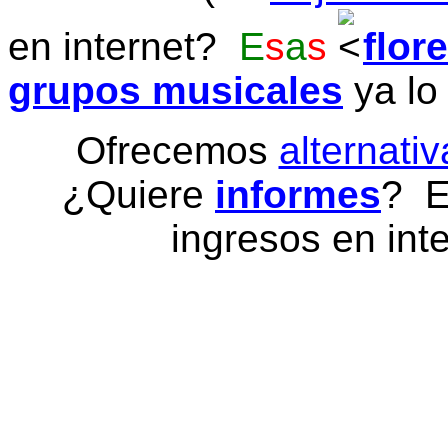
en internet?
E
s
a
s
flor
grupos musicales
ya lo
Ofrecemos
alternativ
¿Quiere
informes
? E
ingresos en inte