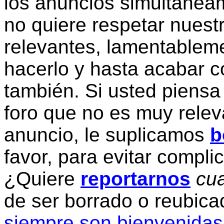
los anuncios simultanea
no quiere respetar nuestr
relevantes, lamentablem
hacerlo y hasta acabar c
también. Si usted piensa
foro que no es muy relev
anuncio, le suplicamos
b
favor, para evitar compli
¿Quiere
reportarnos
cua
de ser borrado o reubic
siempre son bienvenidas