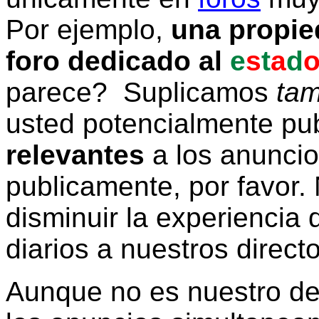
Por ejemplo,
una propie
foro dedicado al
e
s
t
a
d
parece? Suplicamos
tam
usted potencialmente pu
relevantes
a los anunci
publicamente, por favor. 
disminuir la experiencia d
diarios a nuestros direct
Aunque no es nuestro d