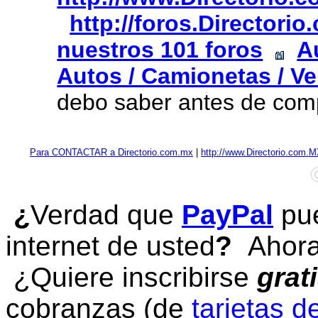
http://foros.Directori
nuestros 101 foros
A
Autos / Camionetas / Ve
debo saber antes de com
Para CONTACTAR a Directorio.com.mx
|
http://www.Directorio.com.
¿
Verdad que
PayPal
pue
internet de usted
?
Ahora 
¿Quiere inscribirse
grat
cobranzas (de
tarjetas d