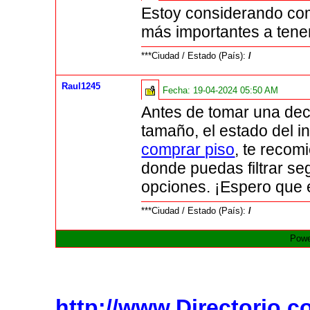
Estoy considerando com
más importantes a tene
***Ciudad / Estado (País):
/
Raul1245
Fecha:
19-04-2024 05:50 AM
Antes de tomar una deci
tamaño, el estado del i
comprar piso
, te recom
donde puedas filtrar se
opciones. ¡Espero que e
***Ciudad / Estado (País):
/
Powe
http://www.Directorio.