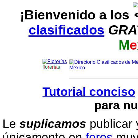
¡Bienvenido a los
clasificados
GRA
M
e
f
l
o
r
e
r
í
a
s
Tutorial conciso
para nu
Le
suplicamos
publicar 
únicamente en
foros
muy 