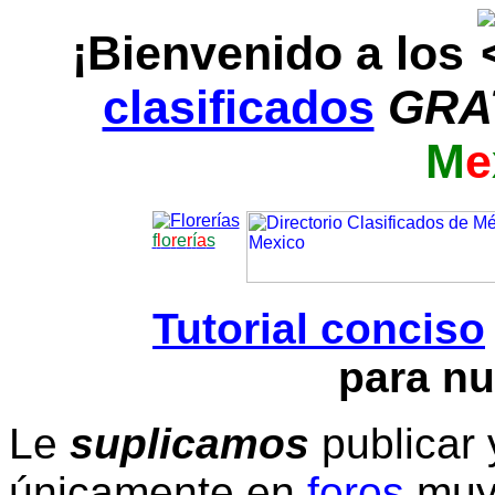
¡Bienvenido a los
clasificados
GRA
M
e
f
l
o
r
e
r
í
a
s
Tutorial conciso
para nu
Le
suplicamos
publicar 
únicamente en
foros
muy 