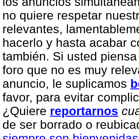
los anuncios simultanea
no quiere respetar nuestr
relevantes, lamentablem
hacerlo y hasta acabar c
también. Si usted piensa
foro que no es muy relev
anuncio, le suplicamos
b
favor, para evitar compli
¿Quiere
reportarnos
cua
de ser borrado o reubic
siempre son bienvenidas