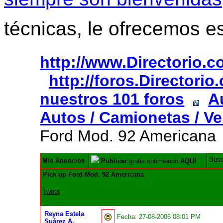
técnicas, le ofrecemos e
http://www.Directorio.
http://foros.Directori
nuestros 101 foros
A
Autos / Camionetas / Ve
Ford Mod. 92 Americana
Bus
Mis Anuncios
Publicar
gratis oprimiendo
AQUI
Pick up Ford Mod. 92 Americana
Tweet
Reyna Estela
Fecha:
27-08-2006 08:01 PM
Suárez A.