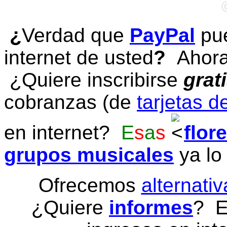
¿
Verdad que
PayPal
pue
internet de usted
?
Ahora 
¿Quiere inscribirse
grat
cobranzas (de
tarjetas d
en internet?
E
s
a
s
flor
grupos musicales
ya lo
Ofrecemos
alternativ
¿Quiere
informes
? E