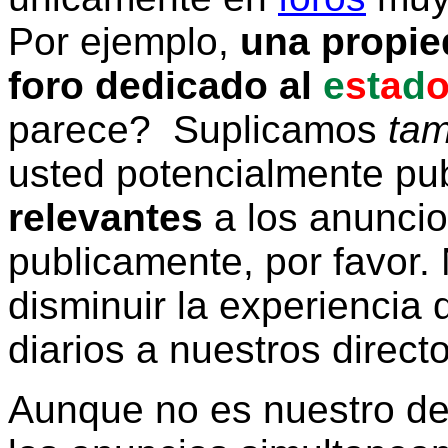
Por ejemplo,
una propie
foro dedicado al
e
s
t
a
d
parece? Suplicamos
tam
usted potencialmente pu
relevantes
a los anunci
publicamente, por favor. 
disminuir la experiencia d
diarios a nuestros direct
Aunque no es nuestro d