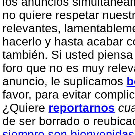
los anuncios simultanea
no quiere respetar nuestr
relevantes, lamentablem
hacerlo y hasta acabar c
también. Si usted piensa
foro que no es muy relev
anuncio, le suplicamos
b
favor, para evitar compli
¿Quiere
reportarnos
cua
de ser borrado o reubic
siempre son bienvenidas