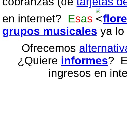
cobranzas (de
tarjetas d
en internet?
E
s
a
s
flor
grupos musicales
ya lo
Ofrecemos
alternativ
¿Quiere
informes
? E
ingresos en inte