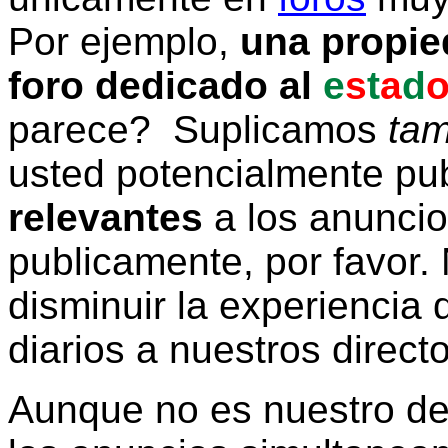
Por ejemplo,
una propie
foro dedicado al
e
s
t
a
d
parece? Suplicamos
tam
usted potencialmente pu
relevantes
a los anunci
publicamente, por favor. 
disminuir la experiencia d
diarios a nuestros direct
Aunque no es nuestro d