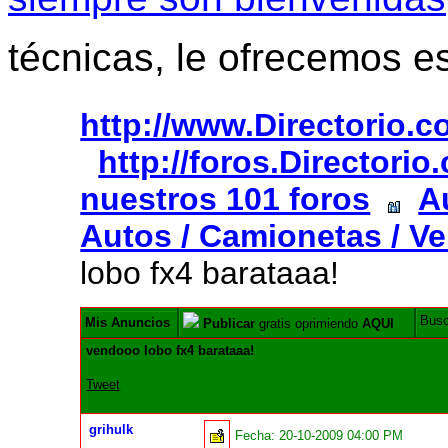
técnicas, le ofrecemos e
http://www.Directorio.
http://foros.Directori
nuestros 101 foros
A
Autos / Camionetas / Ve
lobo fx4 barataaa!
Bus
Mis Anuncios
Publicar
gratis oprimiendo
AQUI
vendooo lobo fx4 barataaa!
Tweet
grihulk
Fecha:
20-10-2009 04:00 PM