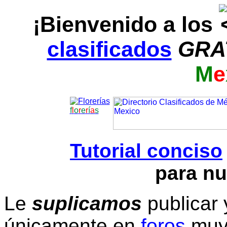
¡Bienvenido a los
clasificados
GRA
M
e
f
l
o
r
e
r
í
a
s
Tutorial conciso
para nu
Le
suplicamos
publicar 
únicamente en
foros
muy 