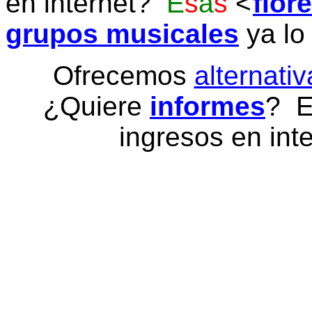
en internet?
E
s
a
s
flor
grupos musicales
ya lo
Ofrecemos
alternativ
¿Quiere
informes
? E
ingresos en inte