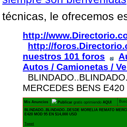
técnicas, le ofrecemos e
http://www.Directorio.
http://foros.Directori
nuestros 101 foros
A
Autos / Camionetas / Ve
BLINDADO..BLINDADO
MERCEDES BENS E420 
Bus
Mis Anuncios
Publicar
gratis oprimiendo
AQUI
BLINDADO..BLINDADO..DESDE MORELIA REMATO MER
E420 MOD 95 EN $14,000 USD
Tweet