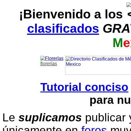
¡Bienvenido a los
clasificados
GRA
M
e
f
l
o
r
e
r
í
a
s
Tutorial conciso
para nu
Le
suplicamos
publicar 
únicamente en
foros
muy 