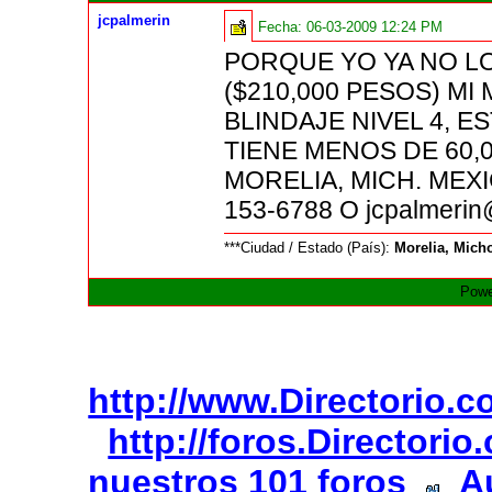
jcpalmerin
Fecha:
06-03-2009 12:24 PM
PORQUE YO YA NO LO
($210,000 PESOS) M
BLINDAJE NIVEL 4, E
TIENE MENOS DE 60,
MORELIA, MICH. MEX
153-6788 O jcpalmeri
***Ciudad / Estado (País):
Morelia, Mich
Powe
http://www.Directorio.
http://foros.Directori
nuestros 101 foros
A