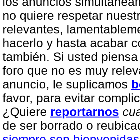
los anuncios simultanea
no quiere respetar nuestr
relevantes, lamentablem
hacerlo y hasta acabar c
también. Si usted piensa
foro que no es muy relev
anuncio, le suplicamos
b
favor, para evitar compli
¿Quiere
reportarnos
cua
de ser borrado o reubic
siempre son bienvenidas