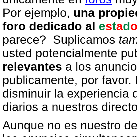
Por ejemplo,
una propie
foro dedicado al
e
s
t
a
d
parece? Suplicamos
tam
usted potencialmente pu
relevantes
a los anunci
publicamente, por favor. 
disminuir la experiencia d
diarios a nuestros direct
Aunque no es nuestro d