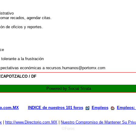
strativo
omar recados, agendar citas.
ón de oficios y reportes.
ice
tolerante a la frustración
expectativas económicas a recursos.humanos@portomx.com
ZCAPOTZALCO / DF
Powered by Social Strata
rio.com.MX
INDICE de nuestros 101 foros
Empleos
Empleos: 
x
|
http://www.Directorio.com.MX
|
Nuestro Compromiso de Mantener Su Priva
©Foros