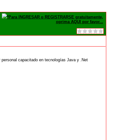
*Para INGRESAR o REGISTRARSE gratuitamente,
oprima AQUI por favor...
personal capacitado en tecnologías Java y .Net