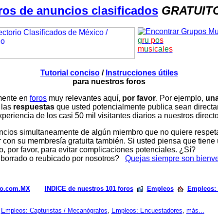
ros de anuncios clasificados
GRATUIT
g
r
u
p
o
s
m
u
s
i
c
a
l
e
s
Tutorial conciso
/
Instrucciones útiles
para nuestros foros
amente en
foros
muy relevantes aquí,
por favor
. Por ejemplo,
una
 las
respuestas
que usted potencialmente publica sean direc
periencia de los casi 50 mil visitantes diarios a nuestros direct
ios simultaneamente de algún miembro que no quiere respetar n
con su membresía gratuita también. Si usted piensa que tiene 
, por favor, para evitar complicaciones potenciales. ¿Sí?
 borrado o reubicado por nosotros?
Quejas siempre son bienv
rio.com.MX
INDICE de nuestros 101 foros
Empleos
Empleos: 
,
Empleos: Capturistas / Mecanógrafos
,
Empleos: Encuestadores
,
más...