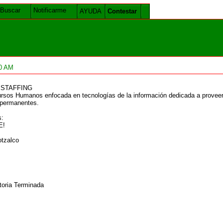
Buscar
Notificarme
AYUDA
Contestar
50 AM
 STAFFING
os Humanos enfocada en tecnologías de la información dedicada a proveer 
 permanentes.
s:
E!
tzalco
toria Terminada