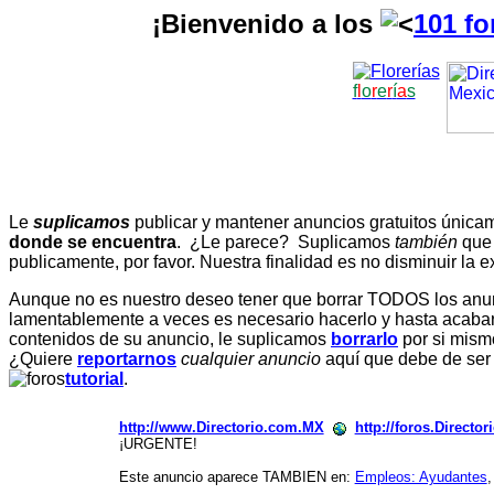
¡Bienvenido a los
101 fo
f
l
o
r
e
r
í
a
s
Le
suplicamos
publicar y mantener anuncios gratuitos únic
donde se encuentra
. ¿Le parece? Suplicamos
también
que
publicamente, por favor. Nuestra finalidad es no disminuir la ex
Aunque no es nuestro deseo tener que borrar TODOS los anunc
lamentablemente a veces es necesario hacerlo y hasta acabar 
contenidos de su anuncio, le suplicamos
borrarlo
por si mismo
¿Quiere
reportarnos
cualquier anuncio
aquí que debe de ser
tutorial
.
http://www.Directorio.com.MX
http://foros.Directo
¡URGENTE!
Este anuncio aparece TAMBIEN en:
Empleos: Ayudantes