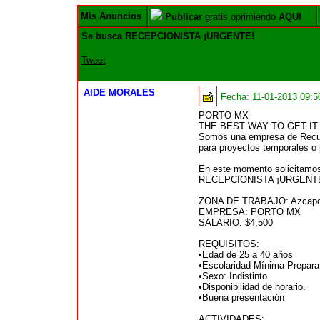
Mis Anuncios
Publicar
gratis oprimiendo
AQUI
Se busca RECEPCIONISTA ¡URGENTE!
Tweet
AIDE MORALES
Fecha:
11-01-2013 09:
PORTO MX
THE BEST WAY TO GET IT
Somos una empresa de Recurs
para proyectos temporales o
En este momento solicitamo
RECEPCIONISTA ¡URGENT
ZONA DE TRABAJO: Azcapo
EMPRESA: PORTO MX
SALARIO: $4,500
REQUISITOS:
•Edad de 25 a 40 años
•Escolaridad Mínima Prepara
•Sexo: Indistinto
•Disponibilidad de horario.
•Buena presentación
ACTIVIDADES: