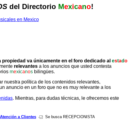
OS
del Directorio
M
e
x
i
c
a
n
o
!
 propiedad va únicamente en el foro dedicado al
e
s
t
a
d
o
tamente
relevantes
a los anuncios que usted contesta
orios
m
e
x
i
c
a
n
o
s
bilingües.
uestra política de los contenidos relevantes,
un anuncio en un foro que no es muy relevante a los
enidas
. Mientras, para dudas técnicas, le ofrecemos este
Atención a Clientes
Se busca RECEPCIONISTA