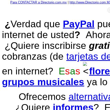
Para CONTACTAR a Directorio.com.mx
|
http://www.Directorio.com.
¿
Verdad que
PayPal
pue
internet de usted
?
Ahora 
¿Quiere inscribirse
grat
cobranzas (de
tarjetas d
en internet?
E
s
a
s
flor
grupos musicales
ya lo
Ofrecemos
alternativ
¿Quiere
informes
? E