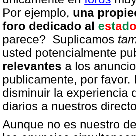
Por ejemplo,
una propie
foro dedicado al
e
s
t
a
d
parece? Suplicamos
tam
usted potencialmente pu
relevantes
a los anunci
publicamente, por favor. 
disminuir la experiencia d
diarios a nuestros direct
Aunque no es nuestro d