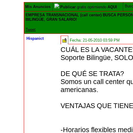
Bus
Mis Anuncios
Publicar
gratis oprimiendo
AQUI
EMPRESA TRANSNACIONAL (call center) BUSCA PERSO
BILINGÜE, GRAN SALARIO!
Tweet
Hispanict
Fecha:
21-05-2010 03:59 PM
CUÁL ES LA VACANTE
Soporte Bilingüe, SOLO
DE QUÉ SE TRATA?
Somos un call center qu
americanas.
VENTAJAS QUE TIENE
-Horarios flexibles med