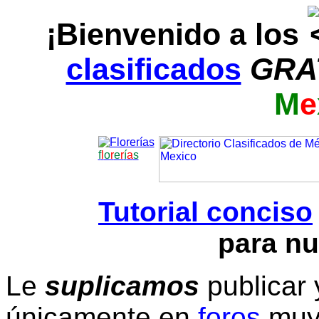
¡Bienvenido a los
clasificados
GRA
M
e
f
l
o
r
e
r
í
a
s
Tutorial conciso
para nu
Le
suplicamos
publicar 
únicamente en
foros
muy 