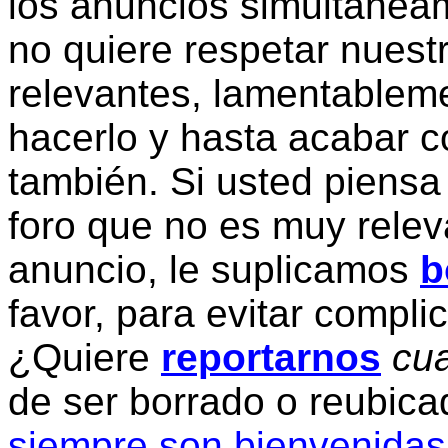
los anuncios simultanea
no quiere respetar nuestr
relevantes, lamentablem
hacerlo y hasta acabar c
también. Si usted piensa
foro que no es muy relev
anuncio, le suplicamos
b
favor, para evitar compli
¿Quiere
reportarnos
cua
de ser borrado o reubic
siempre son bienvenidas