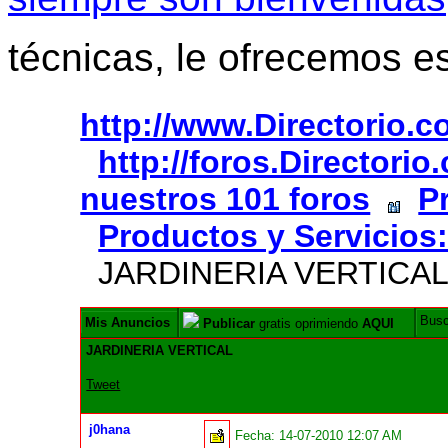
técnicas, le ofrecemos e
http://www.Directorio.
http://foros.Directori
nuestros 101 foros
P
Productos y Servicios:
JARDINERIA VERTICA
Bus
Mis Anuncios
Publicar
gratis oprimiendo
AQUI
JARDINERIA VERTICAL
Tweet
j0hana
Fecha:
14-07-2010 12:07 AM