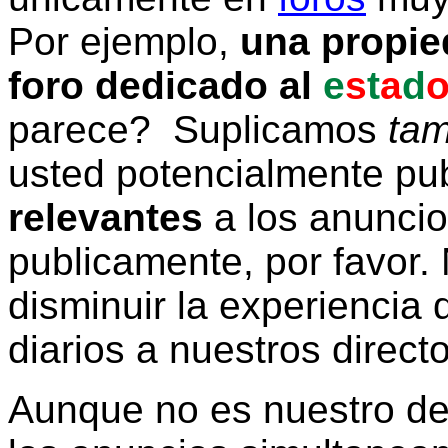
Por ejemplo,
una propie
foro dedicado al
e
s
t
a
d
parece? Suplicamos
tam
usted potencialmente pu
relevantes
a los anunci
publicamente, por favor. 
disminuir la experiencia d
diarios a nuestros direct
Aunque no es nuestro d