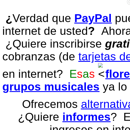
¿
Verdad que
PayPal
pue
internet de usted
?
Ahora 
¿Quiere inscribirse
grat
cobranzas (de
tarjetas d
en internet?
E
s
a
s
flor
grupos musicales
ya lo
Ofrecemos
alternativ
¿Quiere
informes
? E
ingresos en inte