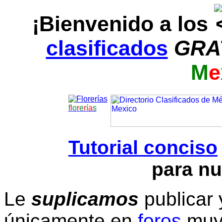
¡Bienvenido a los
clasificados
GRA
M
e
f
l
o
r
e
r
í
a
s
Tutorial conciso
para nu
Le
suplicamos
publicar 
únicamente en
foros
muy 