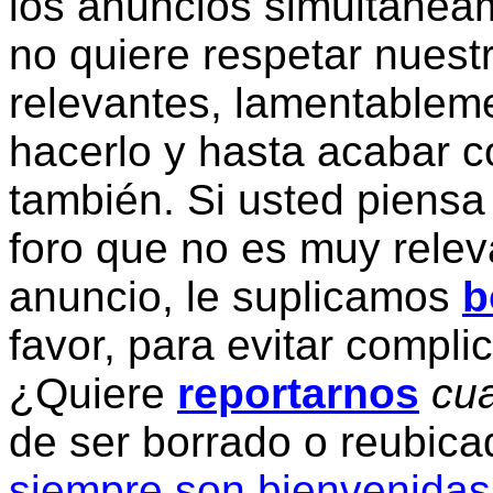
los anuncios simultanea
no quiere respetar nuestr
relevantes, lamentablem
hacerlo y hasta acabar c
también. Si usted piensa
foro que no es muy relev
anuncio, le suplicamos
b
favor, para evitar compli
¿Quiere
reportarnos
cua
de ser borrado o reubic
siempre son bienvenidas