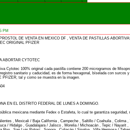
25 PM
PROSTOL DE VENTA EN MEXICO DF , VENTA DE PASTILLAS ABORTIV
EC ORIGINAL PFIZER
RA ABORTAR CYTOTEC
rtiva Cytotec 100% original cada pastilla contiene 200 microgramos de Misopro
el registro sanitario y caducidad, es de forma hexagonal, bíselada con surco
IZER, tal y como se muestra en la imagen.
604
NA EN EL DISTRITO FEDERAL DE LUNES A DOMINGO.
ública mexicana mediante Fedex o Estafeta, lo cual te garantiza seguridad, r
entes , Mexicali / Baja California , Campeche , Saltillo / Coahuila , Colima ,
ca / Hidalgo , Guadalajara / Jalisco , Morelia / Michoacán , Tepic / Nayarit 
a Roo , San Luis Potosí , Sonora , Culiacán / Sinaloa , Villa Hermosa / Tabas