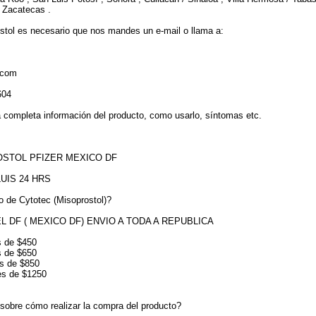
, Zacatecas .
ostol es necesario que nos mandes un e-mail o llama a:
.com
604
la completa información del producto, como usarlo, síntomas etc.
STOL PFIZER MEXICO DF
UIS 24 HRS
o de Cytotec (Misoprostol)?
 DF ( MEXICO DF) ENVIO A TODA A REPUBLICA
es de $450
es de $650
es de $850
 es de $1250
sobre cómo realizar la compra del producto?