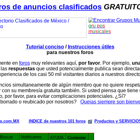
ros de anuncios clasificados
GRATUIT
g
r
u
p
o
s
m
u
s
i
c
a
l
e
s
Tutorial conciso
/
Instrucciones útiles
para nuestros foros
amente en
foros
muy relevantes aquí,
por favor
. Por ejemplo,
una
 las
respuestas
que usted potencialmente publica sean direc
periencia de los casi 50 mil visitantes diarios a nuestros direct
ios simultaneamente de algún miembro que no quiere respetar n
con su membresía gratuita también. Si usted piensa que tiene 
, por favor, para evitar complicaciones potenciales. ¿Sí?
 borrado o reubicado por nosotros?
Quejas siempre son bienv
rio.com.MX
INDICE de nuestros 101 foros
Productos y SERVICIO
Buscar
Notificarme
AYUDA
Contestar