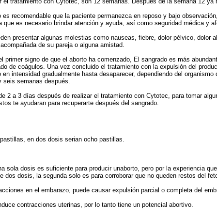
r el tratamiento con Cytotec, son 12 semanas. Después de la semana 12 ya no
do es recomendable que la paciente permanezca en reposo y bajo observació
a que es necesario brindar atención y ayuda, así como seguridad médica y af
eden presentar algunas molestias como nauseas, fiebre, dolor pélvico, dolo
e acompañada de su pareja o alguna amistad.
el primer signo de que el aborto ha comenzado, El sangrado es más abundant
 de coágulos. Una vez concluido el tratamiento con la expulsión del product
 en intensidad gradualmente hasta desaparecer, dependiendo del organismo d
 y seis semanas después.
e 2 a 3 días después de realizar el tratamiento con Cytotec, para tomar algu
estos te ayudaran para recuperarte después del sangrado.
astillas, en dos dosis serian ocho pastillas.
a sola dosis es suficiente para producir unaborto, pero por la experiencia q
 dos dosis, la segunda solo es para corroborar que no queden restos del feto
acciones en el embarazo, puede causar expulsión parcial o completa del embr
duce contracciones uterinas, por lo tanto tiene un potencial abortivo.