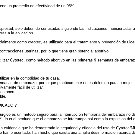
tiene un promedio de efectividad de un 95%.
soprostol, solo deben de ser usadas siguiendo las indicaciones mencionadas al
res a la aplicacion.
ialmente como cytotec, es utilizado para el tratamiento y prevención de ulce
ontracciones uterinas, por lo que tiene gran potencial abortivo.
tilizar Cytotec, como método abortivo en las primeras 9 semanas de embaraz
ilizar en la comodidad de tu casa.
 semanas de embarazo, por lo que practicamente no es doloroso para la mujer.
vamente fácil de utilizar.
pontaneo.
ble.
DICADO ?
rurgico es un método seguro para la interrupcion temprana del embarazo no d
*l, lo cual produce que el embarazo se interrumpa asi como la expulsion del e
a evidencia que ha demostrado la seguridad y eficacia del uso de Cytotec/Mi
se han presentado, han hecho que exista una amplia desinformacion acerca de