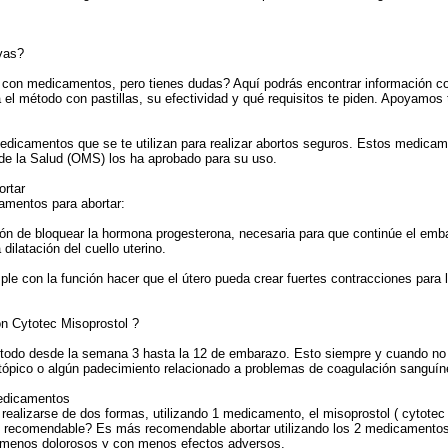
ivas?
o con medicamentos, pero tienes dudas? Aquí podrás encontrar información co
a el método con pastillas, su efectividad y qué requisitos te piden. Apoyamo
medicamentos que se te utilizan para realizar abortos seguros. Estos medica
de la Salud (OMS) los ha aprobado para su uso.
ortar
amentos para abortar:
ión de bloquear la hormona progesterona, necesaria para que continúe el emba
a dilatación del cuello uterino.
ple con la función hacer que el útero pueda crear fuertes contracciones para
n Cytotec Misoprostol ?
do desde la semana 3 hasta la 12 de embarazo. Esto siempre y cuando no se
pico o algún padecimiento relacionado a problemas de coagulación sanguíne
medicamentos
 realizarse de dos formas, utilizando 1 medicamento, el misoprostol ( cytotec
s recomendable? Es más recomendable abortar utilizando los 2 medicamentos,
s menos dolorosos y con menos efectos adversos.