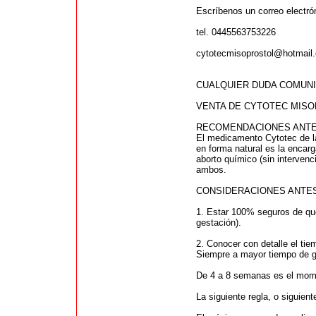
Escríbenos un correo electr
tel. 0445563753226
cytotecmisoprostol@hotmail
CUALQUIER DUDA COMUNIC
VENTA DE CYTOTEC MISO
RECOMENDACIONES ANTE
El medicamento Cytotec de la
en forma natural es la encar
aborto químico (sin intervenc
ambos.
CONSIDERACIONES ANTE
1. Estar 100% seguros de qu
gestación).
2. Conocer con detalle el ti
Siempre a mayor tiempo de g
De 4 a 8 semanas es el moment
La siguiente regla, o siguie