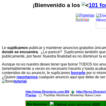
¡Bienvenido a los
101 fo
f
l
o
r
e
r
í
a
s
Le
suplicamos
publicar y mantener anuncios gratuitos únic
donde se encuentra
. ¿Le parece? Suplicamos
también
que
publicamente, por favor. Nuestra finalidad es no disminuir la ex
Aunque no es nuestro deseo tener que borrar TODOS los anunc
lamentablemente a veces es necesario hacerlo y hasta acabar 
contenidos de su anuncio, le suplicamos
borrarlo
por si mismo
¿Quiere
reportarnos
cualquier anuncio
aquí que debe de ser
tutorial
.
http://www.Directorio.com.MX
http://foros.Directo
Plantas
Pastillas Abortivas Monterrey Nuevo Leon
Mis Anuncios
Publicar
gratis oprimiendo
AQUI