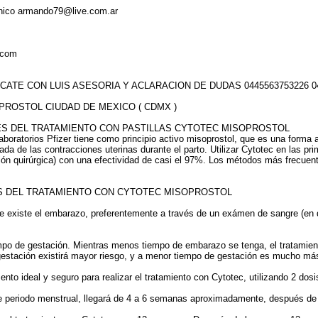
ónico armando79@live.com.ar
.com
ATE CON LUIS ASESORIA Y ACLARACION DE DUDAS 0445563753226 04
PROSTOL CIUDAD DE MEXICO ( CDMX )
S DEL TRATAMIENTO CON PASTILLAS CYTOTEC MISOPROSTOL
boratorios Pfizer tiene como principio activo misoprostol, que es una forma a
gada de las contracciones uterinas durante el parto. Utilizar Cytotec en las
ión quirúrgica) con una efectividad de casi el 97%. Los métodos más frecuente
S DEL TRATAMIENTO CON CYTOTEC MISOPROSTOL
e existe el embarazo, preferentemente a través de un exámen de sangre (en
empo de gestación. Mientras menos tiempo de embarazo se tenga, el tratamie
estación existirá mayor riesgo, y a menor tiempo de gestación es mucho más
o ideal y seguro para realizar el tratamiento con Cytotec, utilizando 2 dosi
nte periodo menstrual, llegará de 4 a 6 semanas aproximadamente, después de 