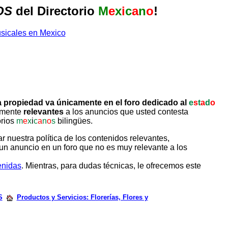
OS
del Directorio
M
e
x
i
c
a
n
o
!
 propiedad va únicamente en el foro dedicado al
e
s
t
a
d
o
tamente
relevantes
a los anuncios que usted contesta
orios
m
e
x
i
c
a
n
o
s
bilingües.
uestra política de los contenidos relevantes,
un anuncio en un foro que no es muy relevante a los
enidas
. Mientras, para dudas técnicas, le ofrecemos este
S
Productos y Servicios: Florerías, Flores y