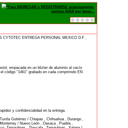
*Para INGRESAR o REGISTRARSE gratuitamente,
oprima AQUI por favor...
AS CYTOTEC ENTREGA PERSONAL MEXICO D.F ,
stol, empacada en un blizter de aluminio al vacío
s y el código "1461" grabado en cada comprimido EN
apidez y confidencialidad en la entrega.
 Tuxtla Gutiérrez / Chiapas , Chihuahua , Durango ,
, Monterrey / Nuevo León , Oaxaca , Puebla ,
co ,Tamaulipas , Tlaxcala , Tamaulipas , Xalapa /