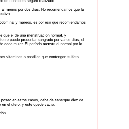
 se considera seguro realizarlo.
n, al menos por dos días. No recomendamos que la
ectiva.
r abdominal y mareos, es por eso que recomiendamos
e que el de una menstruación normal, y
o se puede presentar sangrado por varios días, el
e cada mujer. El período menstrual normal por lo
nas vitaminas o pastillas que contengan sulfato
ue poseo en estos casos, debe de saberque diez de
 en el útero, y éste quede vacío.
ión.