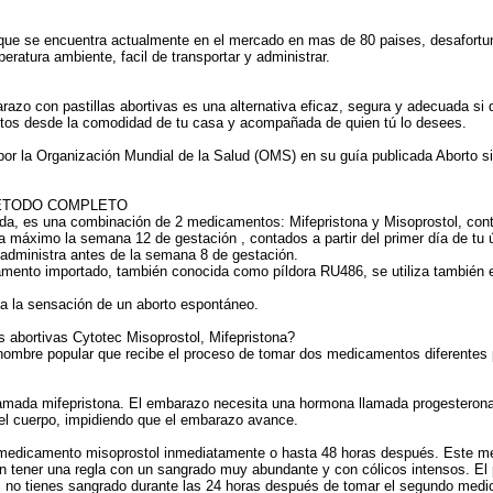
ue se encuentra actualmente en el mercado en mas de 80 paises, desafortu
ratura ambiente, facil de transportar y administrar.
razo con pastillas abortivas es una alternativa eficaz, segura y adecuada si qu
os desde la comodidad de tu casa y acompañada de quien tú lo desees.
 la Organización Mundial de la Salud (OMS) en su guía publicada Aborto si
MÉTODO COMPLETO
a, es una combinación de 2 medicamentos: Mifepristona y Misoprostol, contr
ta máximo la semana 12 de gestación , contados a partir del primer día de tu
 administra antes de la semana 8 de gestación.
amento importado, también conocida como píldora RU486, se utiliza también 
a la sensación de un aborto espontáneo.
s abortivas Cytotec Misoprostol, Mifepristona?
l nombre popular que recibe el proceso de tomar dos medicamentos diferentes p
llamada mifepristona. El embarazo necesita una hormona llamada progesteron
el cuerpo, impidiendo que el embarazo avance.
edicamento misoprostol inmediatamente o hasta 48 horas después. Este me
n tener una regla con un sangrado muy abundante y con cólicos intensos. El 
Si no tienes sangrado durante las 24 horas después de tomar el segundo med