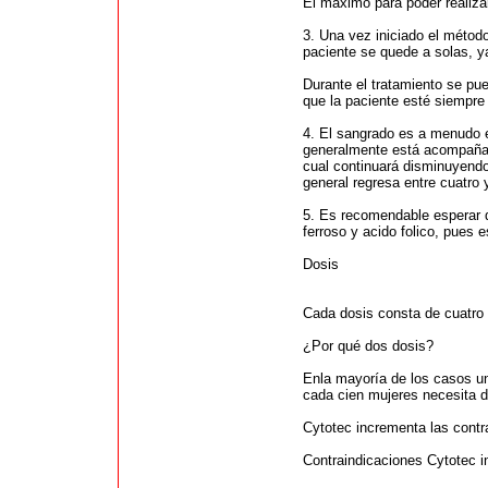
El máximo para poder realiza
3. Una vez iniciado el méto
paciente se quede a solas, y
Durante el tratamiento se pu
que la paciente esté siempr
4. El sangrado es a menudo 
generalmente está acompañado
cual continuará disminuyendo
general regresa entre cuatro
5. Es recomendable esperar d
ferroso y acido folico, pues 
Dosis
Cada dosis consta de cuatro p
¿Por qué dos dosis?
Enla mayoría de los casos un
cada cien mujeres necesita de
Cytotec incrementa las contr
Contraindicaciones Cytotec in