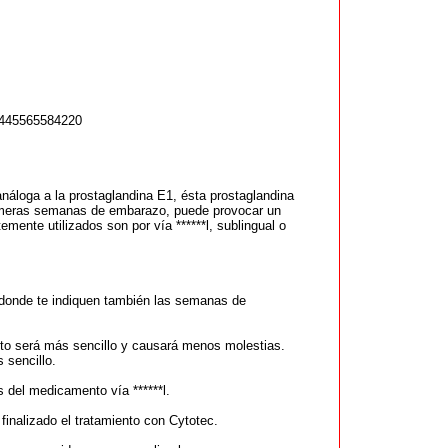
45565584220
náloga a la prostaglandina E1, ésta prostaglandina
 primeras semanas de embarazo, puede provocar un
mente utilizados son por vía ******l, sublingual o
 donde te indiquen también las semanas de
nto será más sencillo y causará menos molestias.
 sencillo.
s del medicamento vía ******l.
finalizado el tratamiento con Cytotec.