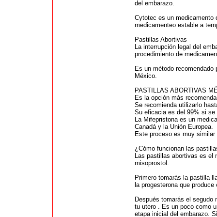
del embarazo.
Cytotec es un medicamento q
medicamenteo estable a tempe
Pastillas Abortivas
La interrupción legal del emba
procedimiento de medicament
Es un método recomendado por
México.
PASTILLAS ABORTIVAS 
Es la opción más recomendad
Se recomienda utilizarlo has
Su eficacia es del 99% si se
La Mifepristona es un medic
Canadá y la Unión Europea.
Este proceso es muy similar 
¿Cómo funcionan las pastilla
Las pastillas abortivas es e
misoprostol.
Primero tomarás la pastilla 
la progesterona que produce 
Después tomarás el segudo m
tu utero . Es un poco como u
etapa inicial del embarazo. 