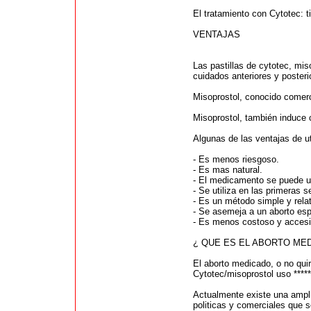
El tratamiento con Cytotec: 
VENTAJAS
Las pastillas de cytotec, mi
cuidados anteriores y posterio
Misoprostol, conocido comerc
Misoprostol, también induce c
Algunas de las ventajas de u
- Es menos riesgoso.
- Es mas natural.
- El medicamento se puede ut
- Se utiliza en las primeras
- Es un método simple y relati
- Se asemeja a un aborto es
- Es menos costoso y accesi
¿ QUE ES EL ABORTO ME
El aborto medicado, o no qui
Cytotec/misoprostol uso *****
Actualmente existe una ampli
politicas y comerciales que 