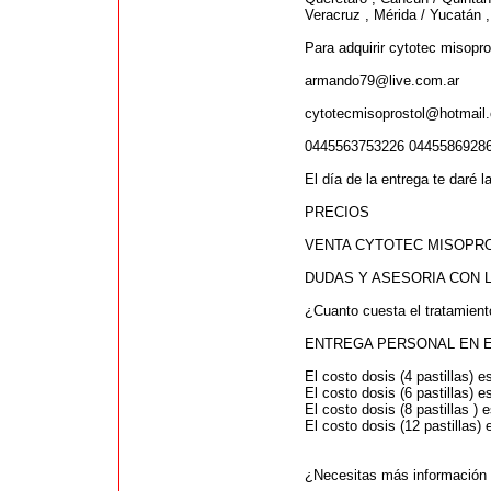
Veracruz , Mérida / Yucatán 
Para adquirir cytotec misopr
armando79@live.com.ar
cytotecmisoprostol@hotmail
0445563753226 0445586928
El día de la entrega te daré 
PRECIOS
VENTA CYTOTEC MISOPRO
DUDAS Y ASESORIA CON L
¿Cuanto cuesta el tratamient
ENTREGA PERSONAL EN EL
El costo dosis (4 pastillas) 
El costo dosis (6 pastillas) 
El costo dosis (8 pastillas ) 
El costo dosis (12 pastillas)
¿Necesitas más información 