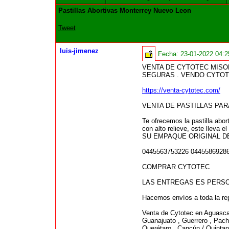
Pastillas Abortivas Monterrey Nuevo Leon
Tweet
luis-jimenez
Fecha:
23-01-2022 04:
VENTA DE CYTOTEC MISO
SEGURAS . VENDO CYTOT
https://venta-cytotec.com/
VENTA DE PASTILLAS PA
Te ofrecemos la pastilla abo
con alto relieve, este lleva 
SU EMPAQUE ORIGINAL DE PF
0445563753226 0445586928
COMPRAR CYTOTEC
LAS ENTREGAS ES PERSO
Hacemos envíos a toda la rep
Venta de Cytotec en Aguascali
Guanajuato , Guerrero , Pachu
Querétaro , Cancún / Quintan