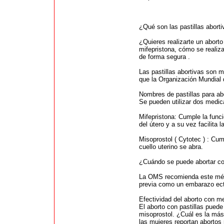
¿Qué son las pastillas abort
¿Quieres realizarte un abort
mifepristona, cómo se realiz
de forma segura .
Las pastillas abortivas son 
que la Organización Mundial 
Nombres de pastillas para ab
Se pueden utilizar dos medic
Mifepristona: Cumple la func
del útero y a su vez facilita l
Misoprostol ( Cytotec ) : Cum
cuello uterino se abra.
¿Cuándo se puede abortar co
La OMS recomienda este méto
previa como un embarazo ectó
Efectividad del aborto con 
El aborto con pastillas puede
misoprostol. ¿Cuál es la má
las mujeres reportan aborto