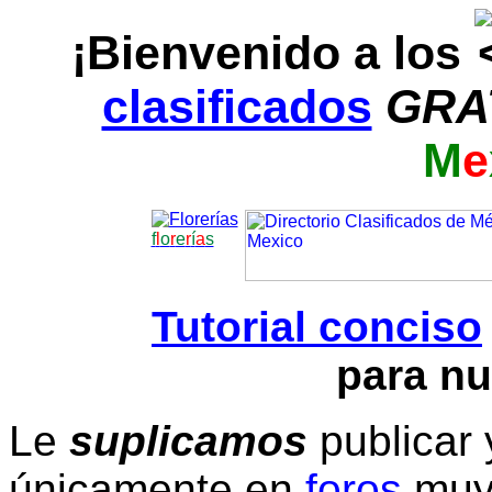
¡Bienvenido a los
clasificados
GRA
M
e
f
l
o
r
e
r
í
a
s
Tutorial conciso
para nu
Le
suplicamos
publicar 
únicamente en
foros
muy 