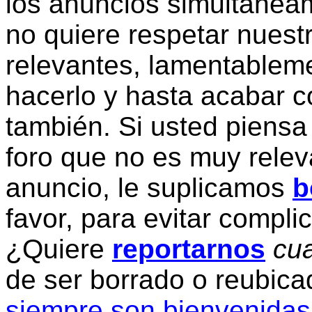
los anuncios simultanea
no quiere respetar nuestr
relevantes, lamentablem
hacerlo y hasta acabar c
también. Si usted piensa
foro que no es muy relev
anuncio, le suplicamos
b
favor, para evitar compli
¿Quiere
reportarnos
cua
de ser borrado o reubic
siempre son bienvenidas