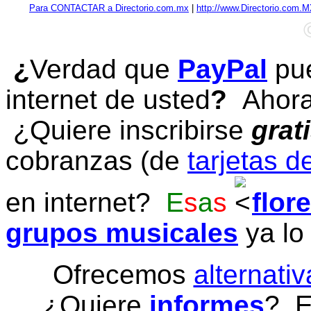
Para CONTACTAR a Directorio.com.mx
|
http://www.Directorio.com.
¿
Verdad que
PayPal
pue
internet de usted
?
Ahora 
¿Quiere inscribirse
grat
cobranzas (de
tarjetas d
en internet?
E
s
a
s
flor
grupos musicales
ya lo
Ofrecemos
alternativ
¿Quiere
informes
? E