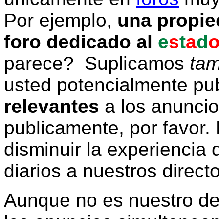
Por ejemplo,
una propie
foro dedicado al
e
s
t
a
d
parece? Suplicamos
tam
usted potencialmente pu
relevantes
a los anunci
publicamente, por favor. 
disminuir la experiencia d
diarios a nuestros direct
Aunque no es nuestro d