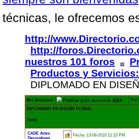
técnicas, le ofrecemos e
http://www.Directorio.
http://foros.Directori
nuestros 101 foros
P
Productos y Servicios:
DIPLOMADO EN DISEÑ
Bus
Mis Anuncios
Publicar
gratis oprimiendo
AQUI
DIPLOMADO EN DISEÑO FLORAL
Tweet
CADE Artes
Fecha:
13-09-2010 12:15 PM
Decorativas