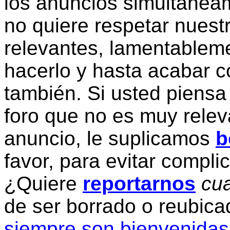
los anuncios simultanea
no quiere respetar nuestr
relevantes, lamentablem
hacerlo y hasta acabar c
también. Si usted piensa
foro que no es muy relev
anuncio, le suplicamos
b
favor, para evitar compli
¿Quiere
reportarnos
cua
de ser borrado o reubic
siempre son bienvenidas