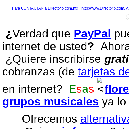
Para CONTACTAR a Directorio.com.mx
|
http://www.Directorio.com.
¿
Verdad que
PayPal
pue
internet de usted
?
Ahora 
¿Quiere inscribirse
grat
cobranzas (de
tarjetas d
en internet?
E
s
a
s
flor
grupos musicales
ya lo
Ofrecemos
alternativ