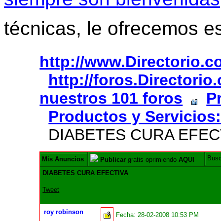
técnicas, le ofrecemos e
http://www.Directorio.
http://foros.Directori
nuestros 101 foros
P
Productos y Servicios
DIABETES CURA EFEC
Bus
Mis Anuncios
Publicar
gratis oprimiendo
AQUI
DIABETES CURA EFECTIVA
Tweet
roy robinson
Fecha:
28-02-2008 10:53 PM