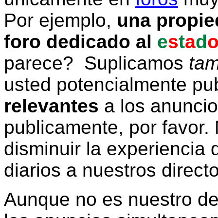
Por ejemplo,
una propie
foro dedicado al
e
s
t
a
d
parece? Suplicamos
tam
usted potencialmente pu
relevantes
a los anunci
publicamente, por favor. 
disminuir la experiencia d
diarios a nuestros direct
Aunque no es nuestro d