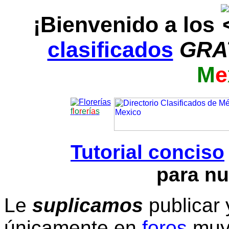
¡Bienvenido a los
clasificados
GRA
M
e
f
l
o
r
e
r
í
a
s
Tutorial conciso
para nu
Le
suplicamos
publicar 
únicamente en
foros
muy 