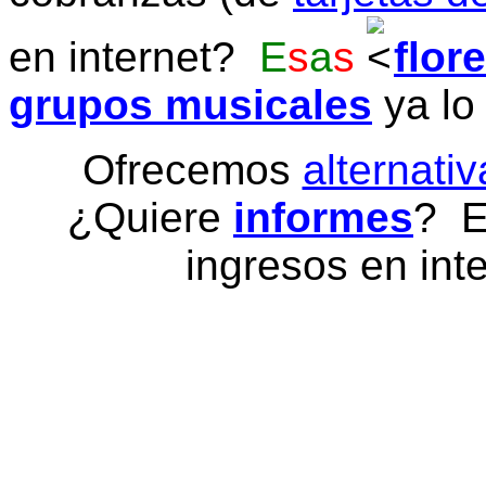
en internet?
E
s
a
s
flor
grupos musicales
ya lo
Ofrecemos
alternativ
¿Quiere
informes
? E
ingresos en inte