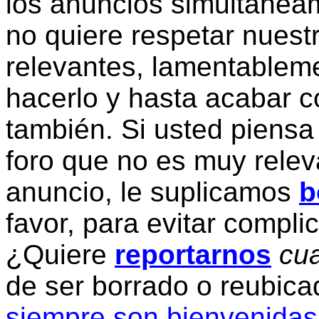
los anuncios simultanea
no quiere respetar nuestr
relevantes, lamentablem
hacerlo y hasta acabar c
también. Si usted piensa
foro que no es muy relev
anuncio, le suplicamos
b
favor, para evitar compli
¿Quiere
reportarnos
cua
de ser borrado o reubic
siempre son bienvenidas