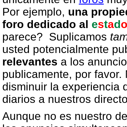
Por ejemplo,
una propie
foro dedicado al
e
s
t
a
d
parece? Suplicamos
tam
usted potencialmente pu
relevantes
a los anunci
publicamente, por favor. 
disminuir la experiencia d
diarios a nuestros direct
Aunque no es nuestro d