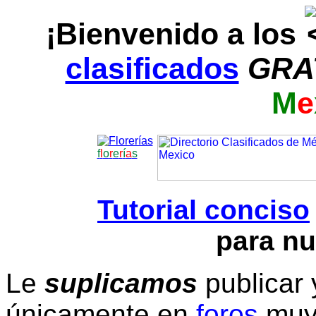
¡Bienvenido a los
clasificados
GRA
M
e
f
l
o
r
e
r
í
a
s
Tutorial conciso
para nu
Le
suplicamos
publicar 
únicamente en
foros
muy 