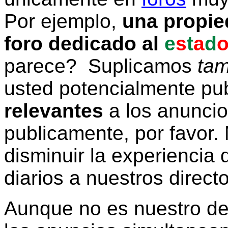
Por ejemplo,
una propie
foro dedicado al
e
s
t
a
d
parece? Suplicamos
tam
usted potencialmente pu
relevantes
a los anunci
publicamente, por favor. 
disminuir la experiencia d
diarios a nuestros direct
Aunque no es nuestro d