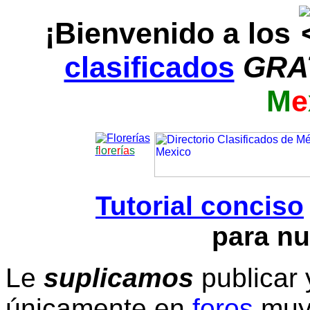
¡Bienvenido a los
clasificados
GRA
M
e
f
l
o
r
e
r
í
a
s
Tutorial conciso
para nu
Le
suplicamos
publicar 
únicamente en
foros
muy 