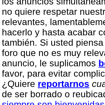
los anuncios simultanea
no quiere respetar nuestr
relevantes, lamentablem
hacerlo y hasta acabar c
también. Si usted piensa
foro que no es muy relev
anuncio, le suplicamos
b
favor, para evitar compli
¿Quiere
reportarnos
cua
de ser borrado o reubic
siempre son bienvenidas