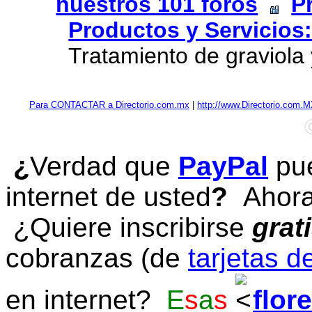
nuestros 101 foros
P
Productos y Servicios
Tratamiento de graviola 
Para CONTACTAR a Directorio.com.mx
|
http://www.Directorio.com.
¿
Verdad que
PayPal
pue
internet de usted
?
Ahora 
¿Quiere inscribirse
grat
cobranzas (de
tarjetas d
en internet?
E
s
a
s
flor