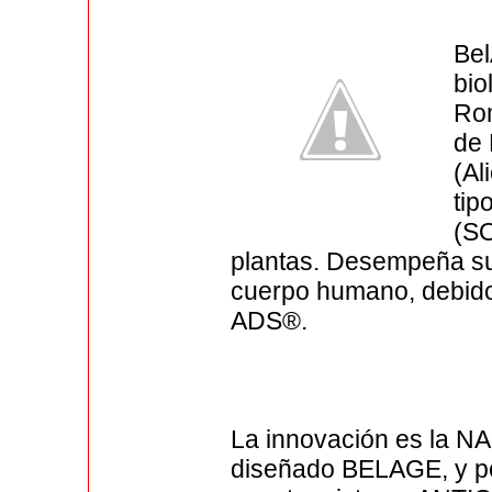
Bel
bio
Rom
de 
(Al
tip
(SO
plantas. Desempeña su a
cuerpo humano, debido
ADS®.
La innovación es la 
diseñado BELAGE, y por