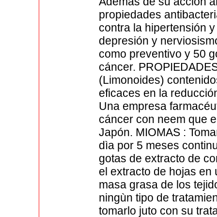
Además de su acción ant
propiedades antibacteria
contra la hipertensión 
depresión y nerviosism
como preventivo y 50 g
cáncer. PROPIEDADES 
(Limonoides) contenido
eficaces en la reducció
Una empresa farmacéuti
cáncer con neem que es
Japón. MIOMAS : Tomar 
dìa por 5 meses contin
gotas de extracto de co
el extracto de hojas e
masa grasa de los tejido
ningùn tipo de tratamie
tomarlo juto con su tra