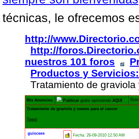
técnicas, le ofrecemos e
http://www.Directorio.
http://foros.Directori
nuestros 101 foros
P
Productos y Servicios
Tratamiento de graviola 
Bus
Mis Anuncios
Publicar
gratis oprimiendo
AQUI
Tratamiento de graviola y neeem para el cancer
Tweet
guiscees
Fecha:
26-09-2010 12:50 AM