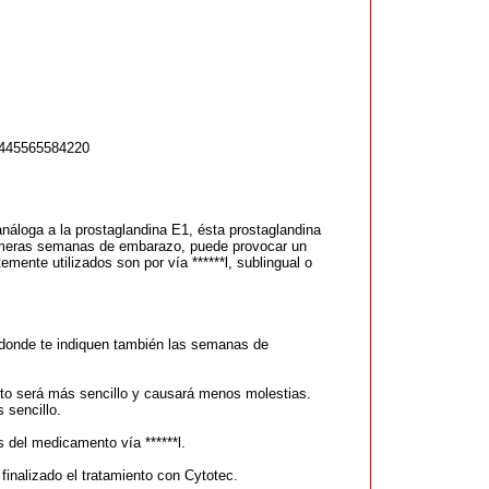
45565584220
náloga a la prostaglandina E1, ésta prostaglandina
 primeras semanas de embarazo, puede provocar un
mente utilizados son por vía ******l, sublingual o
 donde te indiquen también las semanas de
nto será más sencillo y causará menos molestias.
 sencillo.
s del medicamento vía ******l.
finalizado el tratamiento con Cytotec.