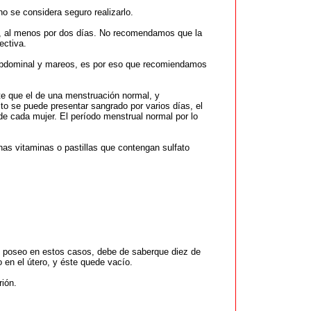
 se considera seguro realizarlo.
n, al menos por dos días. No recomendamos que la
ectiva.
r abdominal y mareos, es por eso que recomiendamos
e que el de una menstruación normal, y
o se puede presentar sangrado por varios días, el
e cada mujer. El período menstrual normal por lo
nas vitaminas o pastillas que contengan sulfato
ue poseo en estos casos, debe de saberque diez de
 en el útero, y éste quede vacío.
ión.