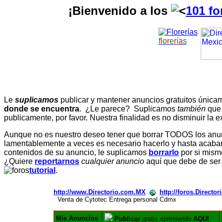
¡Bienvenido a los
101 fo
f
l
o
r
e
r
í
a
s
Le
suplicamos
publicar y mantener anuncios gratuitos únic
donde se encuentra
. ¿Le parece? Suplicamos
también
que
publicamente, por favor. Nuestra finalidad es no disminuir la ex
Aunque no es nuestro deseo tener que borrar TODOS los anunc
lamentablemente a veces es necesario hacerlo y hasta acabar 
contenidos de su anuncio, le suplicamos
borrarlo
por si mismo
¿Quiere
reportarnos
cualquier anuncio
aquí que debe de ser
tutorial
.
http://www.Directorio.com.MX
http://foros.Directo
Venta de Cytotec Entrega personal Cdmx
Mis Anuncios
Publicar
gratis oprimiendo
AQUI