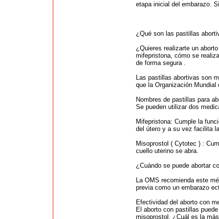
etapa inicial del embarazo. 
¿Qué son las pastillas abort
¿Quieres realizarte un abort
mifepristona, cómo se realiz
de forma segura .
Las pastillas abortivas son 
que la Organización Mundial 
Nombres de pastillas para ab
Se pueden utilizar dos medic
Mifepristona: Cumple la func
del útero y a su vez facilita l
Misoprostol ( Cytotec ) : Cum
cuello uterino se abra.
¿Cuándo se puede abortar co
La OMS recomienda este méto
previa como un embarazo ectó
Efectividad del aborto con 
El aborto con pastillas puede
misoprostol. ¿Cuál es la má