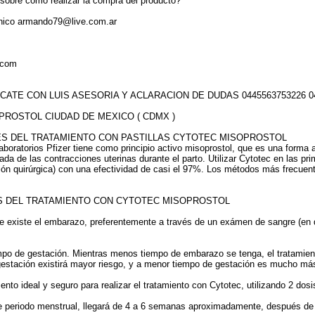
sobre cómo realizar la compra del producto?
ónico armando79@live.com.ar
.com
ATE CON LUIS ASESORIA Y ACLARACION DE DUDAS 0445563753226 04
PROSTOL CIUDAD DE MEXICO ( CDMX )
S DEL TRATAMIENTO CON PASTILLAS CYTOTEC MISOPROSTOL
boratorios Pfizer tiene como principio activo misoprostol, que es una forma a
gada de las contracciones uterinas durante el parto. Utilizar Cytotec en las
ión quirúrgica) con una efectividad de casi el 97%. Los métodos más frecuente
S DEL TRATAMIENTO CON CYTOTEC MISOPROSTOL
e existe el embarazo, preferentemente a través de un exámen de sangre (en
empo de gestación. Mientras menos tiempo de embarazo se tenga, el tratamie
estación existirá mayor riesgo, y a menor tiempo de gestación es mucho más
o ideal y seguro para realizar el tratamiento con Cytotec, utilizando 2 dosi
nte periodo menstrual, llegará de 4 a 6 semanas aproximadamente, después de 