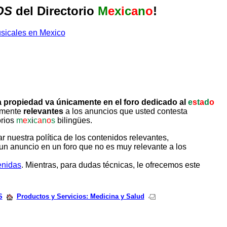
OS
del Directorio
M
e
x
i
c
a
n
o
!
 propiedad va únicamente en el foro dedicado al
e
s
t
a
d
o
tamente
relevantes
a los anuncios que usted contesta
orios
m
e
x
i
c
a
n
o
s
bilingües.
uestra política de los contenidos relevantes,
un anuncio en un foro que no es muy relevante a los
enidas
. Mientras, para dudas técnicas, le ofrecemos este
S
Productos y Servicios: Medicina y Salud