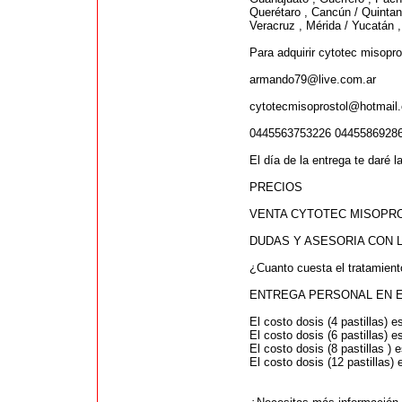
Querétaro , Cancún / Quintan
Veracruz , Mérida / Yucatán 
Para adquirir cytotec misopr
armando79@live.com.ar
cytotecmisoprostol@hotmail
0445563753226 0445586928
El día de la entrega te daré 
PRECIOS
VENTA CYTOTEC MISOPRO
DUDAS Y ASESORIA CON L
¿Cuanto cuesta el tratamient
ENTREGA PERSONAL EN EL
El costo dosis (4 pastillas) 
El costo dosis (6 pastillas) 
El costo dosis (8 pastillas ) 
El costo dosis (12 pastillas)