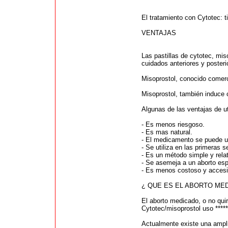
El tratamiento con Cytotec: 
VENTAJAS
Las pastillas de cytotec, mi
cuidados anteriores y posterio
Misoprostol, conocido comerc
Misoprostol, también induce c
Algunas de las ventajas de u
- Es menos riesgoso.
- Es mas natural.
- El medicamento se puede ut
- Se utiliza en las primeras
- Es un método simple y relati
- Se asemeja a un aborto es
- Es menos costoso y accesi
¿ QUE ES EL ABORTO ME
El aborto medicado, o no qui
Cytotec/misoprostol uso *****
Actualmente existe una ampli