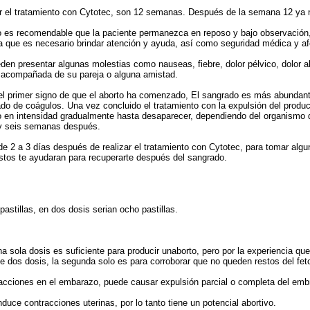
r el tratamiento con Cytotec, son 12 semanas. Después de la semana 12 ya no
do es recomendable que la paciente permanezca en reposo y bajo observació
a que es necesario brindar atención y ayuda, así como seguridad médica y af
eden presentar algunas molestias como nauseas, fiebre, dolor pélvico, dolo
e acompañada de su pareja o alguna amistad.
el primer signo de que el aborto ha comenzado, El sangrado es más abundant
 de coágulos. Una vez concluido el tratamiento con la expulsión del product
 en intensidad gradualmente hasta desaparecer, dependiendo del organismo d
 y seis semanas después.
e 2 a 3 días después de realizar el tratamiento con Cytotec, para tomar algu
estos te ayudaran para recuperarte después del sangrado.
astillas, en dos dosis serian ocho pastillas.
a sola dosis es suficiente para producir unaborto, pero por la experiencia q
 dos dosis, la segunda solo es para corroborar que no queden restos del feto
acciones en el embarazo, puede causar expulsión parcial o completa del embr
duce contracciones uterinas, por lo tanto tiene un potencial abortivo.