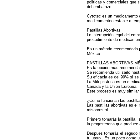
politicas y comerciales que 
del embarazo.
Cytotec es un medicamento q
medicamenteo estable a tempe
Pastillas Abortivas
La interrupción legal del emba
procedimiento de medicament
Es un método recomendado por
México.
PASTILLAS ABORTIVAS 
Es la opción más recomendad
Se recomienda utilizarlo has
Su eficacia es del 99% si se
La Mifepristona es un medic
Canadá y la Unión Europea.
Este proceso es muy similar 
¿Cómo funcionan las pastilla
Las pastillas abortivas es e
misoprostol.
Primero tomarás la pastilla 
la progesterona que produce 
Después tomarás el segudo m
tu utero . Es un poco como u