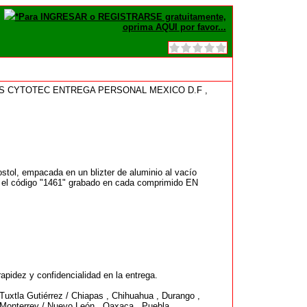
*Para INGRESAR o REGISTRARSE gratuitamente,
oprima AQUI por favor...
AS CYTOTEC ENTREGA PERSONAL MEXICO D.F ,
stol, empacada en un blizter de aluminio al vacío
s y el código "1461" grabado en cada comprimido EN
apidez y confidencialidad en la entrega.
 Tuxtla Gutiérrez / Chiapas , Chihuahua , Durango ,
, Monterrey / Nuevo León , Oaxaca , Puebla ,