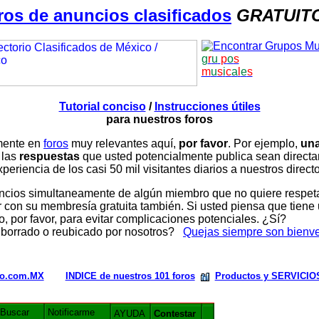
ros de anuncios clasificados
GRATUIT
g
r
u
p
o
s
m
u
s
i
c
a
l
e
s
Tutorial conciso
/
Instrucciones útiles
para nuestros foros
amente en
foros
muy relevantes aquí,
por favor
. Por ejemplo,
una
 las
respuestas
que usted potencialmente publica sean direc
periencia de los casi 50 mil visitantes diarios a nuestros direct
ios simultaneamente de algún miembro que no quiere respetar n
con su membresía gratuita también. Si usted piensa que tiene 
, por favor, para evitar complicaciones potenciales. ¿Sí?
 borrado o reubicado por nosotros?
Quejas siempre son bienv
rio.com.MX
INDICE de nuestros 101 foros
Productos y SERVICIO
Buscar
Notificarme
AYUDA
Contestar