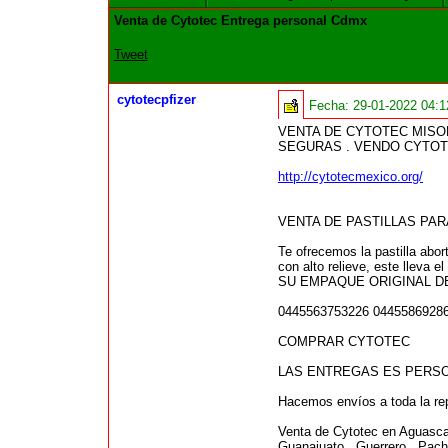
Venta de Cytotec Entrega personal Cdmx
Tweet
cytotecpfizer
Fecha:
29-01-2022 04:
VENTA DE CYTOTEC MISO
SEGURAS . VENDO CYTOT
http://cytotecmexico.org/
VENTA DE PASTILLAS PA
Te ofrecemos la pastilla abo
con alto relieve, este lleva 
SU EMPAQUE ORIGINAL DE PF
0445563753226 0445586928
COMPRAR CYTOTEC
LAS ENTREGAS ES PERSO
Hacemos envíos a toda la rep
Venta de Cytotec en Aguascali
Guanajuato , Guerrero , Pachu