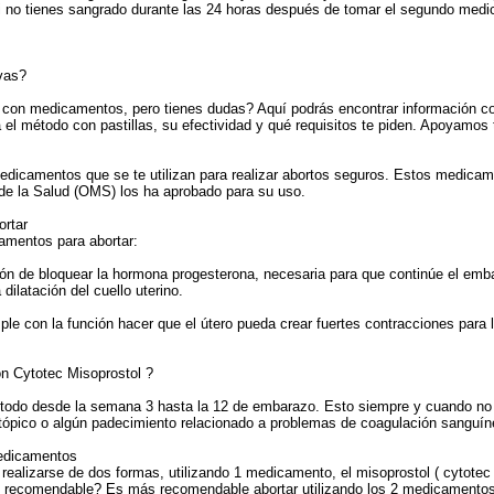
Si no tienes sangrado durante las 24 horas después de tomar el segundo med
ivas?
o con medicamentos, pero tienes dudas? Aquí podrás encontrar información co
a el método con pastillas, su efectividad y qué requisitos te piden. Apoyamo
medicamentos que se te utilizan para realizar abortos seguros. Estos medica
de la Salud (OMS) los ha aprobado para su uso.
ortar
amentos para abortar:
ión de bloquear la hormona progesterona, necesaria para que continúe el emba
a dilatación del cuello uterino.
ple con la función hacer que el útero pueda crear fuertes contracciones para
n Cytotec Misoprostol ?
do desde la semana 3 hasta la 12 de embarazo. Esto siempre y cuando no se
pico o algún padecimiento relacionado a problemas de coagulación sanguíne
medicamentos
 realizarse de dos formas, utilizando 1 medicamento, el misoprostol ( cytotec
s recomendable? Es más recomendable abortar utilizando los 2 medicamentos,