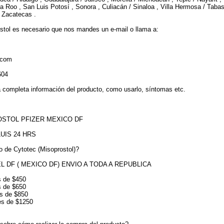
a Roo , San Luis Potosí , Sonora , Culiacán / Sinaloa , Villa Hermosa / Tabas
, Zacatecas .
ostol es necesario que nos mandes un e-mail o llama a:
.com
604
la completa información del producto, como usarlo, síntomas etc.
STOL PFIZER MEXICO DF
UIS 24 HRS
o de Cytotec (Misoprostol)?
 DF ( MEXICO DF) ENVIO A TODA A REPUBLICA
es de $450
es de $650
es de $850
 es de $1250