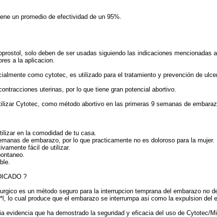
tiene un promedio de efectividad de un 95%.
soprostol, solo deben de ser usadas siguiendo las indicaciones mencionadas al
res a la aplicacion.
ialmente como cytotec, es utilizado para el tratamiento y prevención de ulce
ontracciones uterinas, por lo que tiene gran potencial abortivo.
tilizar Cytotec, como método abortivo en las primeras 9 semanas de embaraz
ilizar en la comodidad de tu casa.
 semanas de embarazo, por lo que practicamente no es doloroso para la mujer.
vamente fácil de utilizar.
pontaneo.
ble.
DICADO ?
rurgico es un método seguro para la interrupcion temprana del embarazo no d
*l, lo cual produce que el embarazo se interrumpa asi como la expulsion del e
a evidencia que ha demostrado la seguridad y eficacia del uso de Cytotec/Mi