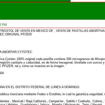
12 PM
PROSTOL DE VENTA EN MEXICO DF , VENTA DE PASTILLAS ABORTIV
EC ORIGINAL PFIZER
RA ABORTAR CYTOTEC
rtiva Cytotec 100% original cada pastilla contiene 200 microgramos de Misopro
el registro sanitario y caducidad, es de forma hexagonal, bíselada con surco
IZER, tal y como se muestra en la imagen.
604
NA EN EL DISTRITO FEDERAL DE LUNES A DOMINGO.
ública mexicana mediante Fedex o Estafeta, lo cual te garantiza seguridad, r
entes , Mexicali / Baja California , Campeche , Saltillo / Coahuila , Colima ,
ca / Hidalgo , Guadalajara / Jalisco , Morelia / Michoacán , Tepic / Nayarit 