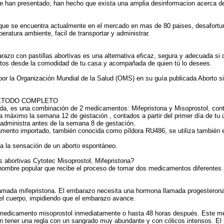
se han presentado, han hecho que exista una amplia desinformacion acerca de
ue se encuentra actualmente en el mercado en mas de 80 paises, desafortu
ratura ambiente, facil de transportar y administrar.
razo con pastillas abortivas es una alternativa eficaz, segura y adecuada si qu
os desde la comodidad de tu casa y acompañada de quien tú lo desees.
 la Organización Mundial de la Salud (OMS) en su guía publicada Aborto si
MÉTODO COMPLETO
a, es una combinación de 2 medicamentos: Mifepristona y Misoprostol, contr
ta máximo la semana 12 de gestación , contados a partir del primer día de tu
 administra antes de la semana 8 de gestación.
amento importado, también conocida como píldora RU486, se utiliza también 
a la sensación de un aborto espontáneo.
s abortivas Cytotec Misoprostol, Mifepristona?
l nombre popular que recibe el proceso de tomar dos medicamentos diferentes p
llamada mifepristona. El embarazo necesita una hormona llamada progesteron
el cuerpo, impidiendo que el embarazo avance.
edicamento misoprostol inmediatamente o hasta 48 horas después. Este me
n tener una regla con un sangrado muy abundante y con cólicos intensos. El 