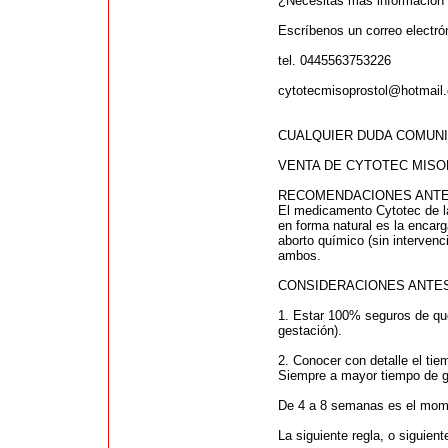
¿Necesitas más información 
Escríbenos un correo electr
tel. 0445563753226
cytotecmisoprostol@hotmail
CUALQUIER DUDA COMUNIC
VENTA DE CYTOTEC MISO
RECOMENDACIONES ANTE
El medicamento Cytotec de la
en forma natural es la encar
aborto químico (sin intervenc
ambos.
CONSIDERACIONES ANTE
1. Estar 100% seguros de qu
gestación).
2. Conocer con detalle el ti
Siempre a mayor tiempo de g
De 4 a 8 semanas es el moment
La siguiente regla, o siguie