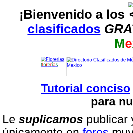
¡Bienvenido a los
clasificados
GRA
M
e
f
l
o
r
e
r
í
a
s
Tutorial conciso
para nu
Le
suplicamos
publicar 
únicamente en
foros
muy 