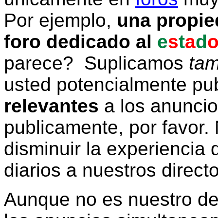
Por ejemplo,
una propie
foro dedicado al
e
s
t
a
d
parece? Suplicamos
tam
usted potencialmente pu
relevantes
a los anunci
publicamente, por favor. 
disminuir la experiencia d
diarios a nuestros direct
Aunque no es nuestro d