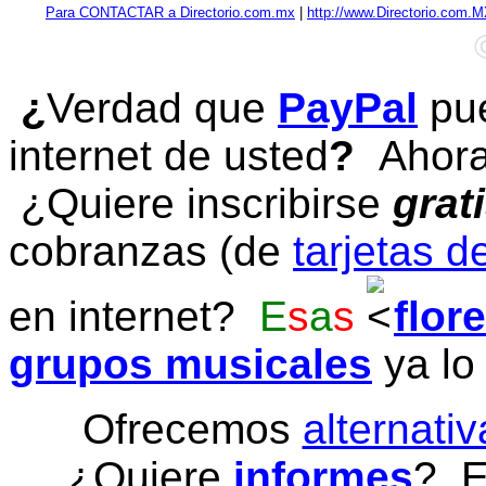
Para CONTACTAR a Directorio.com.mx
|
http://www.Directorio.com.
¿
Verdad que
PayPal
pue
internet de usted
?
Ahora 
¿Quiere inscribirse
grat
cobranzas (de
tarjetas d
en internet?
E
s
a
s
flor
grupos musicales
ya lo
Ofrecemos
alternativ
¿Quiere
informes
? E