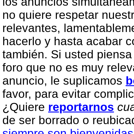
los anuncios simultanea
no quiere respetar nuestr
relevantes, lamentablem
hacerlo y hasta acabar c
también. Si usted piensa
foro que no es muy relev
anuncio, le suplicamos
b
favor, para evitar compli
¿Quiere
reportarnos
cua
de ser borrado o reubic
siempre son bienvenidas