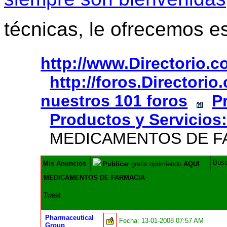
técnicas, le ofrecemos e
http://www.Directorio.
http://foros.Directori
nuestros 101 foros
P
Productos y Servicios
MEDICAMENTOS DE F
Bus
Mis Anuncios
Publicar
gratis oprimiendo
AQUI
MEDICAMENTOS DE FARMACIA
Tweet
Pharmaceutical
Fecha:
13-01-2008 07:57 AM
Group