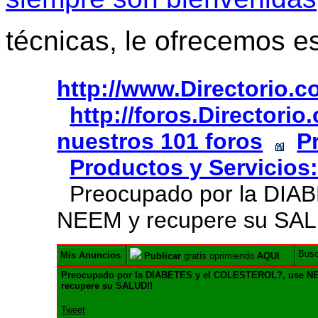
técnicas, le ofrecemos e
http://www.Directorio.
http://foros.Directori
nuestros 101 foros
P
Productos y Servicios
Preocupado por la DIA
NEEM y recupere su SAL
Bus
Mis Anuncios
Publicar
gratis oprimiendo
AQUI
Preocupado por la DIABETES y el COLESTEROL?, use N
recupere su SALUD!!
Tweet