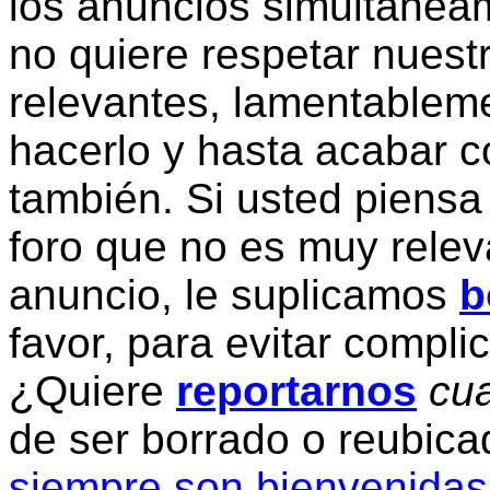
los anuncios simultanea
no quiere respetar nuestr
relevantes, lamentablem
hacerlo y hasta acabar c
también. Si usted piensa
foro que no es muy relev
anuncio, le suplicamos
b
favor, para evitar compli
¿Quiere
reportarnos
cua
de ser borrado o reubic
siempre son bienvenidas