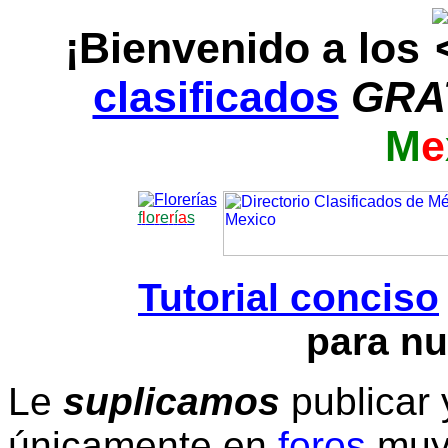
¡Bienvenido a los
clasificados
GRA
M
e
f
l
o
r
e
r
í
a
s
Tutorial conciso
para nu
Le
suplicamos
publicar 
únicamente en
foros
muy 