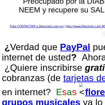
Preocupado por la DIA
NEEM y recupere su SAL
Para CONTACTAR a Directorio.com.mx
|
http://www.Directorio.com.
¿
Verdad que
PayPal
pue
internet de usted
?
Ahora 
¿Quiere inscribirse
grat
cobranzas (de
tarjetas d
en internet?
E
s
a
s
flor
grupos musicales
ya lo