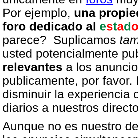
Por ejemplo,
una propie
foro dedicado al
e
s
t
a
d
parece? Suplicamos
tam
usted potencialmente pu
relevantes
a los anunci
publicamente, por favor. 
disminuir la experiencia d
diarios a nuestros direct
Aunque no es nuestro d