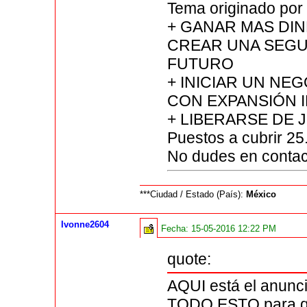
Tema originado por 
+ GANAR MAS DI
CREAR UNA SEGU
FUTURO
+ INICIAR UN NE
CON EXPANSIÓN 
+ LIBERARSE DE 
Puestos a cubrir 25
No dudes en conta
***Ciudad / Estado (País):
México
Ivonne2604
Fecha:
15-05-2016 12:22 PM
quote:
AQUI está el anun
TODO ESTO para qu