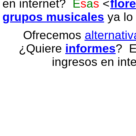
en internet?
E
s
a
s
flor
grupos musicales
ya lo
Ofrecemos
alternativ
¿Quiere
informes
? E
ingresos en inte