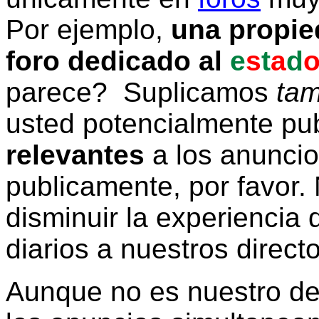
Por ejemplo,
una propie
foro dedicado al
e
s
t
a
d
parece? Suplicamos
tam
usted potencialmente pu
relevantes
a los anunci
publicamente, por favor. 
disminuir la experiencia d
diarios a nuestros direct
Aunque no es nuestro d