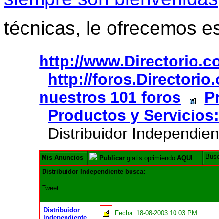
técnicas, le ofrecemos e
http://www.Directorio.
http://foros.Directori
nuestros 101 foros
P
Productos y Servicios
Distribuidor Independien
Bus
Mis Anuncios
Publicar
gratis oprimiendo
AQUI
Distribuidor Independiente busca:
Tweet
Distribuidor
Fecha:
18-08-2003 10:03 PM
Independiente