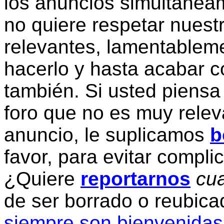
los anuncios simultanea
no quiere respetar nuestr
relevantes, lamentablem
hacerlo y hasta acabar c
también. Si usted piensa
foro que no es muy relev
anuncio, le suplicamos
b
favor, para evitar compli
¿Quiere
reportarnos
cua
de ser borrado o reubic
siempre son bienvenidas