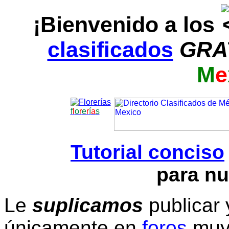
¡Bienvenido a los
clasificados
GRA
M
e
f
l
o
r
e
r
í
a
s
Tutorial conciso
para nu
Le
suplicamos
publicar 
únicamente en
foros
muy 