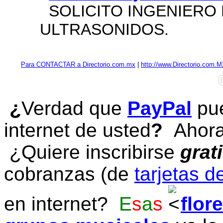
SOLICITO INGENIERO 
ULTRASONIDOS.
Para CONTACTAR a Directorio.com.mx
|
http://www.Directorio.com.
¿
Verdad que
PayPal
pue
internet de usted
?
Ahora 
¿Quiere inscribirse
grat
cobranzas (de
tarjetas d
en internet?
E
s
a
s
flor