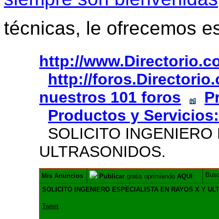
técnicas, le ofrecemos e
http://www.Directorio.
http://foros.Directori
nuestros 101 foros
P
Productos y Servicios
SOLICITO INGENIERO 
ULTRASONIDOS.
Bus
Mis Anuncios
Publicar
gratis oprimiendo
AQUI
SOLICITO INGENIERO ESPECIALISTA EN RAYOS X Y UL
Tweet