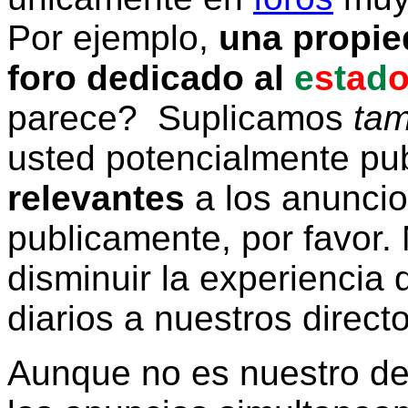
Por ejemplo,
una propie
foro dedicado al
e
s
t
a
d
parece? Suplicamos
tam
usted potencialmente pu
relevantes
a los anunci
publicamente, por favor. 
disminuir la experiencia d
diarios a nuestros direct
Aunque no es nuestro d