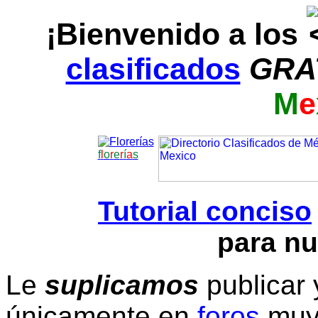
¡Bienvenido a los
clasificados
GRA
M
e
f
l
o
r
e
r
í
a
s
Tutorial conciso
para nu
Le
suplicamos
publicar 
únicamente en
foros
muy 