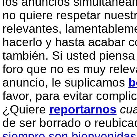
los anuncios simultanea
no quiere respetar nuestr
relevantes, lamentablem
hacerlo y hasta acabar c
también. Si usted piensa
foro que no es muy relev
anuncio, le suplicamos
b
favor, para evitar compli
¿Quiere
reportarnos
cua
de ser borrado o reubic
siempre son bienvenidas