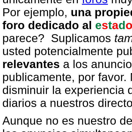
Por ejemplo,
una propie
foro dedicado al
e
s
t
a
d
parece? Suplicamos
tam
usted potencialmente pu
relevantes
a los anunci
publicamente, por favor. 
disminuir la experiencia d
diarios a nuestros direct
Aunque no es nuestro d