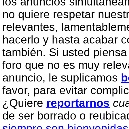
los anuncios simultanea
no quiere respetar nuestr
relevantes, lamentablem
hacerlo y hasta acabar c
también. Si usted piensa
foro que no es muy relev
anuncio, le suplicamos
b
favor, para evitar compli
¿Quiere
reportarnos
cua
de ser borrado o reubic
siempre son bienvenidas