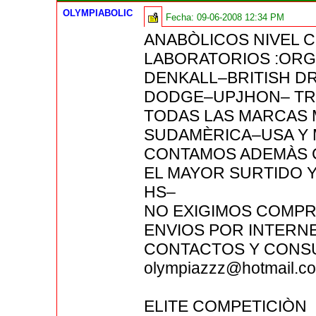
OLYMPIABOLIC
Fecha:
09-06-2008 12:34 PM
ANABÒLICOS NIVEL C
LABORATORIOS :OR
DENKALL–BRITISH D
DODGE–UPJHON– TR
TODAS LAS MARCAS 
SUDAMÈRICA–USA Y 
CONTAMOS ADEMÀS C
EL MAYOR SURTIDO Y
HS–
NO EXIGIMOS COMPR
ENVIOS POR INTERN
CONTACTOS Y CONSU
olympiazzz@hotmail.c
ELITE COMPETICIÒN