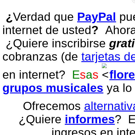
¿
Verdad que
PayPal
pue
internet de usted
?
Ahora 
¿Quiere inscribirse
grat
cobranzas (de
tarjetas d
en internet?
E
s
a
s
flor
grupos musicales
ya lo
Ofrecemos
alternativ
¿Quiere
informes
? E
ingresos en inte