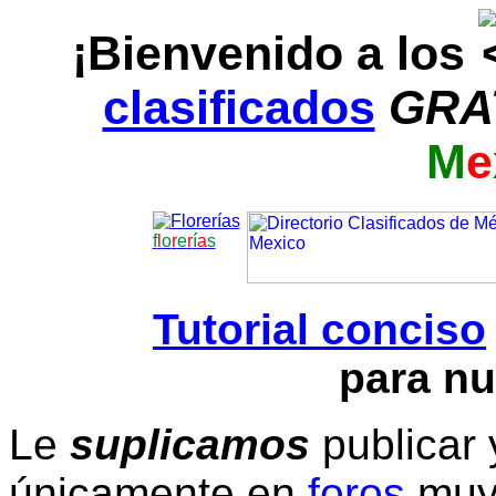
¡Bienvenido a los
clasificados
GRA
M
e
f
l
o
r
e
r
í
a
s
Tutorial conciso
para nu
Le
suplicamos
publicar 
únicamente en
foros
muy 