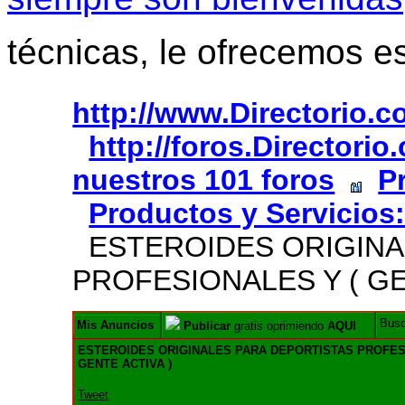
técnicas, le ofrecemos e
http://www.Directorio.
http://foros.Directori
nuestros 101 foros
P
Productos y Servicios
ESTEROIDES ORIGINA
PROFESIONALES Y ( GE
Bus
Mis Anuncios
Publicar
gratis oprimiendo
AQUI
ESTEROIDES ORIGINALES PARA DEPORTISTAS PROFES
GENTE ACTIVA )
Tweet