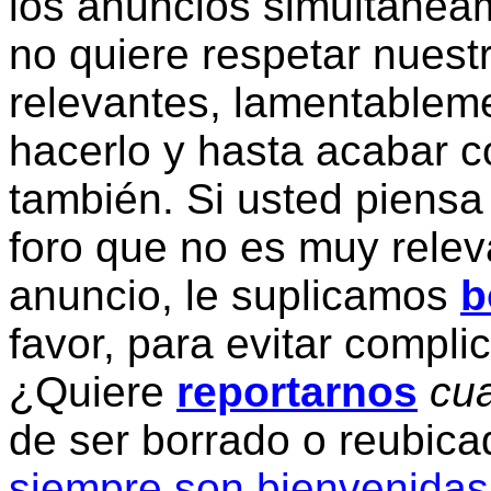
los anuncios simultanea
no quiere respetar nuestr
relevantes, lamentablem
hacerlo y hasta acabar c
también. Si usted piensa
foro que no es muy relev
anuncio, le suplicamos
b
favor, para evitar compli
¿Quiere
reportarnos
cua
de ser borrado o reubic
siempre son bienvenidas