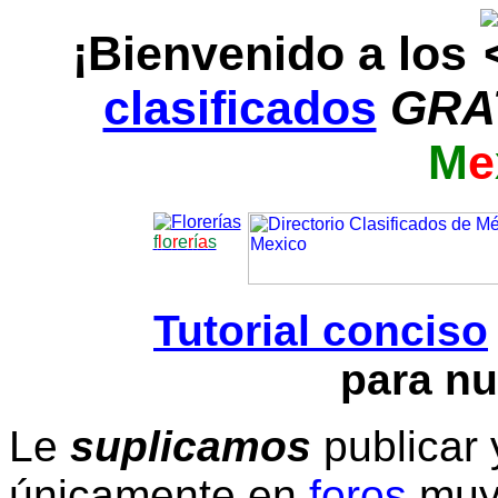
¡Bienvenido a los
clasificados
GRA
M
e
f
l
o
r
e
r
í
a
s
Tutorial conciso
para nu
Le
suplicamos
publicar 
únicamente en
foros
muy 