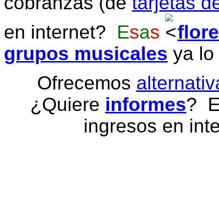
cobranzas (de
tarjetas d
en internet?
E
s
a
s
flor
grupos musicales
ya lo
Ofrecemos
alternativ
¿Quiere
informes
? E
ingresos en inte