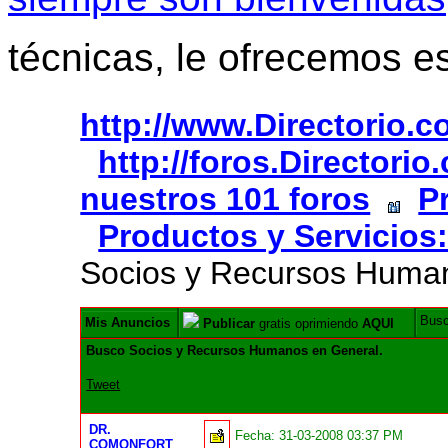
técnicas, le ofrecemos e
http://www.Directorio.
http://foros.Directori
nuestros 101 foros
P
Productos y Servicios
Socios y Recursos Human
Bus
Mis Anuncios
Publicar
gratis oprimiendo
AQUI
Busco Socios y Recursos Humanos en General.
Tweet
DR.
Fecha:
31-03-2008 03:37 PM
COMONFORT