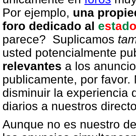
Por ejemplo,
una propie
foro dedicado al
e
s
t
a
d
parece? Suplicamos
tam
usted potencialmente pu
relevantes
a los anunci
publicamente, por favor. 
disminuir la experiencia d
diarios a nuestros direct
Aunque no es nuestro d