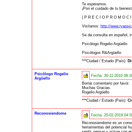
Te esperamos.
¡Pon el cuidado de tu bienes
( P R E C I O P R O M O C I
Visítanos:
http://www.ryapsic
Se da consulta en español, i
Psicólogo Rogelio Argüello
Psicólogos R&Argüello
***Ciudad / Estado (País):
Di
Psicólogo Rogelio
Fecha:
30-11-2010 08:
Argüello
Borrar comentario por favor.
Muchas Gracias.
Rogelio Argüello
***Ciudad / Estado (País):
Ci
Reconosiendome
Fecha:
20-02-2019 04:
Reconosiendome es un consult
herramientas del potencial h
sentir, pensar y actuar con e