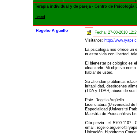
Terapia individual y de pareja - Centro de Psicología
Tweet
Rogelio Argüello
Fecha:
27-08-2010 12:
Visítanos:
http://www.ryapsic
La psicología nos ofrece un e
nuestra vida con libertad, ta
El bienestar psicológico es e
alcanzarlo. Mi objetivo como
hablar de usted.
Se atienden problemas relaci
irritabilidad, desórdenes ali
(TDA y TDAH, abuso de sustan
Psic. Rogelio Argüello
Licenciatura (Universidad de
Especialidad (Université Paris
Maestría de Psicoanálisis br
Cita previa: tel. 5709 1107 -
email: rogelio.arguello@ryap
Ubicación: Hipódromo Condes