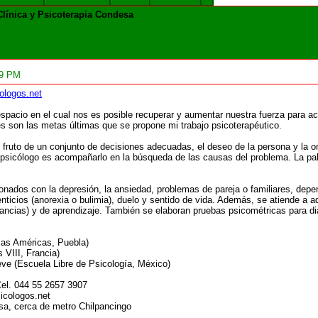
 Clínica y Psicoterapia Condesa
29 PM
ologos.net
spacio en el cual nos es posible recuperar y aumentar nuestra fuerza para act
les son las metas últimas que se propone mi trabajo psicoterapéutico.
l fruto de un conjunto de decisiones adecuadas, el deseo de la persona y la or
 psicólogo es acompañarlo en la búsqueda de las causas del problema. La pa
onados con la depresión, la ansiedad, problemas de pareja o familiares, dep
menticios (anorexia o bulimia), duelo y sentido de vida. Además, se atiende 
cias) y de aprendizaje. También se elaboran pruebas psicométricas para dia
 las Américas, Puebla)
 VIII, Francia)
eve (Escuela Libre de Psicología, México)
 Cel. 044 55 2657 3907
sicologos.net
a, cerca de metro Chilpancingo