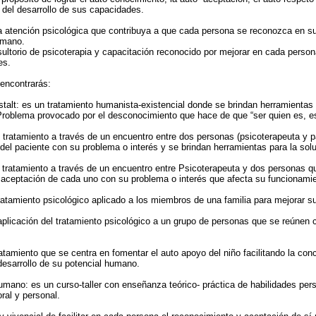
 del desarrollo de sus capacidades.
a atención psicológica que contribuya a que cada persona se reconozca en su 
umano.
ultorio de psicoterapia y capacitación reconocido por mejorar en cada persona 
es.
 encontrarás:
talt: es un tratamiento humanista-existencial donde se brindan herramientas 
 Problema provocado por el desconocimiento que hace de que “ser quien es, e
n tratamiento a través de un encuentro entre dos personas (psicoterapeuta y pa
del paciente con su problema o interés y se brindan herramientas para la sol
n tratamiento a través de un encuentro entre Psicoterapeuta y dos personas 
 aceptación de cada uno con su problema o interés que afecta su funcionamien
tratamiento psicológico aplicado a los miembros de una familia para mejorar s
 aplicación del tratamiento psicológico a un grupo de personas que se reúnen
tratamiento que se centra en fomentar el auto apoyo del niño facilitando la co
desarrollo de su potencial humano.
humano: es un curso-taller con enseñanza teórico- práctica de habilidades per
ral y personal.