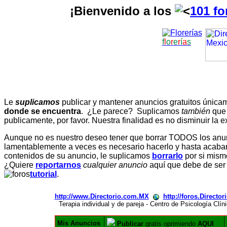
¡Bienvenido a los
101 fo
f
l
o
r
e
r
í
a
s
Le
suplicamos
publicar y mantener anuncios gratuitos únic
donde se encuentra
. ¿Le parece? Suplicamos
también
que
publicamente, por favor. Nuestra finalidad es no disminuir la ex
Aunque no es nuestro deseo tener que borrar TODOS los anunc
lamentablemente a veces es necesario hacerlo y hasta acabar 
contenidos de su anuncio, le suplicamos
borrarlo
por si mismo
¿Quiere
reportarnos
cualquier anuncio
aquí que debe de ser
tutorial
.
http://www.Directorio.com.MX
http://foros.Directo
Terapia individual y de pareja - Centro de Psicología Clí
Mis Anuncios
Publicar
gratis oprimiendo
AQUI