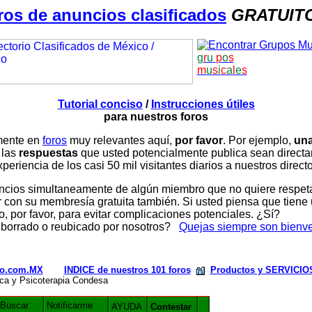
ros de anuncios clasificados
GRATUIT
g
r
u
p
o
s
m
u
s
i
c
a
l
e
s
Tutorial conciso
/
Instrucciones útiles
para nuestros foros
amente en
foros
muy relevantes aquí,
por favor
. Por ejemplo,
una
 las
respuestas
que usted potencialmente publica sean direc
periencia de los casi 50 mil visitantes diarios a nuestros direct
ios simultaneamente de algún miembro que no quiere respetar n
con su membresía gratuita también. Si usted piensa que tiene 
, por favor, para evitar complicaciones potenciales. ¿Sí?
 borrado o reubicado por nosotros?
Quejas siempre son bienv
rio.com.MX
INDICE de nuestros 101 foros
Productos y SERVICIO
nica y Psicoterapia Condesa
Buscar
Notificarme
AYUDA
Contestar