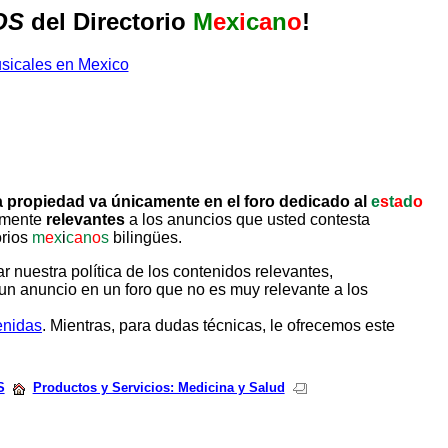
OS
del Directorio
M
e
x
i
c
a
n
o
!
 propiedad va únicamente en el foro dedicado al
e
s
t
a
d
o
tamente
relevantes
a los anuncios que usted contesta
orios
m
e
x
i
c
a
n
o
s
bilingües.
uestra política de los contenidos relevantes,
un anuncio en un foro que no es muy relevante a los
enidas
. Mientras, para dudas técnicas, le ofrecemos este
S
Productos y Servicios: Medicina y Salud