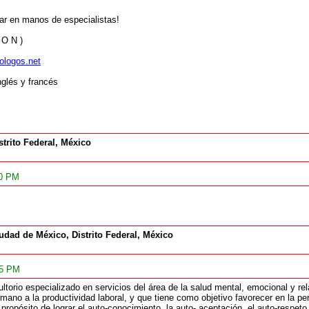
tar en manos de especialistas!
 O N )
ologos.net
nglés y francés
strito Federal, México
10 PM
udad de México, Distrito Federal, México
55 PM
orio especializado en servicios del área de la salud mental, emocional y rel
umano a la productividad laboral, y que tiene como objetivo favorecer en la p
l propósito de lograr el auto-conocimiento, la auto- aceptación, el auto-respet