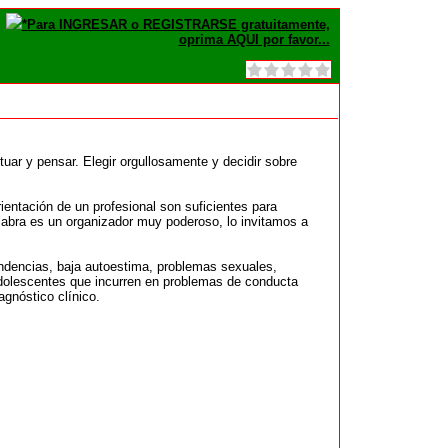
*Para INGRESAR o REGISTRARSE gratuitamente,
oprima AQUI por favor...
uar y pensar. Elegir orgullosamente y decidir sobre
ientación de un profesional son suficientes para
labra es un organizador muy poderoso, lo invitamos a
endencias, baja autoestima, problemas sexuales,
a adolescentes que incurren en problemas de conducta
gnóstico clínico.