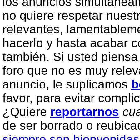
los anuncios simultanea
no quiere respetar nuestr
relevantes, lamentablem
hacerlo y hasta acabar c
también. Si usted piensa
foro que no es muy relev
anuncio, le suplicamos
b
favor, para evitar compli
¿Quiere
reportarnos
cua
de ser borrado o reubic
siempre son bienvenidas