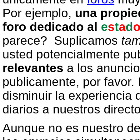
Por ejemplo,
una propie
foro dedicado al
e
s
t
a
d
parece? Suplicamos
tam
usted potencialmente pu
relevantes
a los anunci
publicamente, por favor. 
disminuir la experiencia d
diarios a nuestros direct
Aunque no es nuestro d