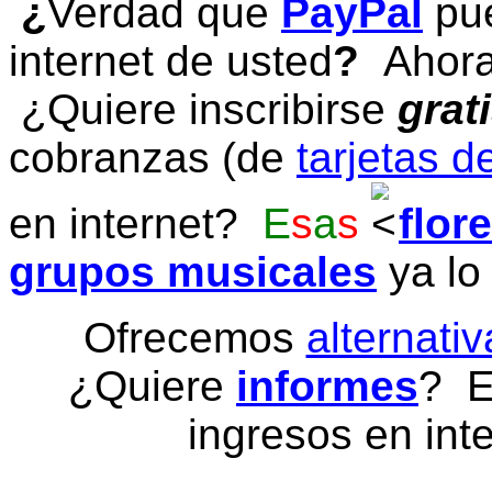
¿
Verdad que
PayPal
pue
internet de usted
?
Ahora 
¿Quiere inscribirse
grat
cobranzas (de
tarjetas d
en internet?
E
s
a
s
flor
grupos musicales
ya lo
Ofrecemos
alternativ
¿Quiere
informes
? E
ingresos en inte