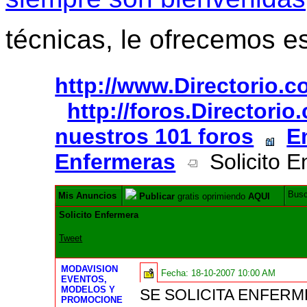
técnicas, le ofrecemos e
http://www.Directorio.
http://foros.Directori
nuestros 101 foros
E
Enfermeras
Solicito E
Bus
Mis Anuncios
Publicar
gratis oprimiendo
AQUI
Solicito Enfermera
Tweet
MODAVISION
Fecha:
18-10-2007 10:00 AM
EVENTOS,
MODELOS Y
SE SOLICITA ENFER
PROMOCIONE