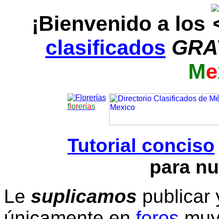
¡Bienvenido a los
clasificados
GRA
M
e
f
l
o
r
e
r
í
a
s
Tutorial conciso
para nu
Le
suplicamos
publicar 
únicamente en
foros
muy 