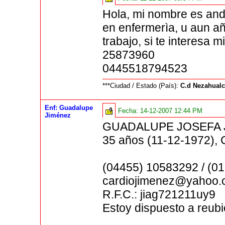
Hola, mi nombre es andr
en enfermerìa, u aun añ
trabajo, si te interesa 
25873960
0445518794523
***Ciudad / Estado (País):
C.d Nezahual
Enf: Guadalupe
Fecha:
14-12-2007 12:44 PM
Jiménez
GUADALUPE JOSEFA 
35 años (11-12-1972),
(04455) 10583292 / (0
cardiojimenez@yahoo
R.F.C.: jiag721211uy9
Estoy dispuesto a reubi