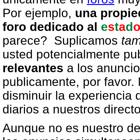
Por ejemplo,
una propie
foro dedicado al
e
s
t
a
d
parece? Suplicamos
tam
usted potencialmente pu
relevantes
a los anunci
publicamente, por favor. 
disminuir la experiencia d
diarios a nuestros direct
Aunque no es nuestro d