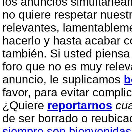
los anuncios simultanea
no quiere respetar nuestr
relevantes, lamentablem
hacerlo y hasta acabar c
también. Si usted piensa
foro que no es muy relev
anuncio, le suplicamos
b
favor, para evitar compli
¿Quiere
reportarnos
cua
de ser borrado o reubic
siempre son bienvenidas