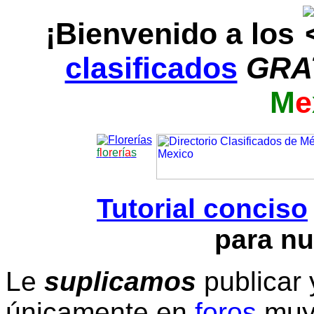
¡Bienvenido a los
clasificados
GRA
M
e
f
l
o
r
e
r
í
a
s
Tutorial conciso
para nu
Le
suplicamos
publicar 
únicamente en
foros
muy 