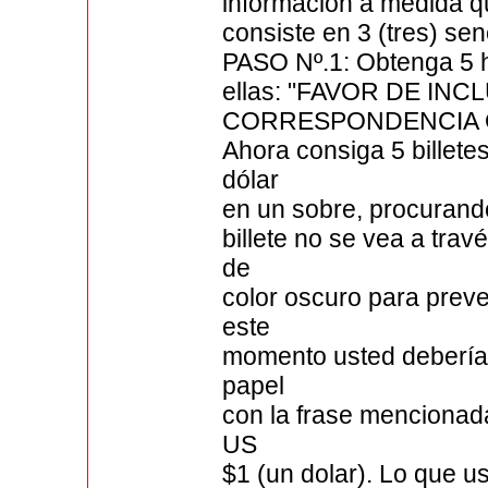
información a medida qu
consiste en 3 (tres) sen
PASO Nº.1: Obtenga 5 h
ellas: "FAVOR DE INC
CORRESPONDENCIA O
Ahora consiga 5 billete
dólar
en un sobre, procurand
billete no se vea a trav
de
color oscuro para prev
este
momento usted debería 
papel
con la frase mencionada
US
$1 (un dolar). Lo que u