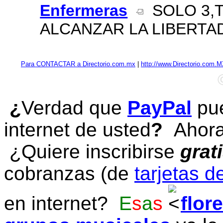
Enfermeras
SOLO 3,T
ALCANZAR LA LIBERTAD!!
Para CONTACTAR a Directorio.com.mx
|
http://www.Directorio.com.
¿
Verdad que
PayPal
pue
internet de usted
?
Ahora 
¿Quiere inscribirse
grat
cobranzas (de
tarjetas d
en internet?
E
s
a
s
flor