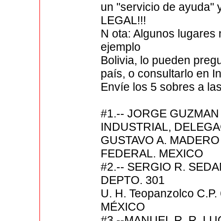
un "servicio de ayuda
LEGAL!!!
N ota: Algunos lugares 
ejemplo
Bolivia, lo pueden preg
país, o consultarlo en In
Envíe los 5 sobres a la
#1.-- JORGE GUZMAN 
INDUSTRIAL, DELEG
GUSTAVO A. MADERO 
FEDERAL. MEXICO
#2.-- SERGIO R. SEDA
DEPTO. 301
U. H. Teopanzolco C
MÉXICO
#3.--MANUEL R. R. L