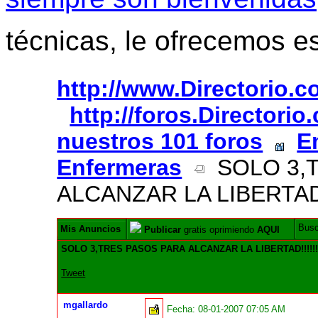
técnicas, le ofrecemos e
http://www.Directorio.
http://foros.Directori
nuestros 101 foros
E
Enfermeras
SOLO 3,T
ALCANZAR LA LIBERTAD!!
Bus
Mis Anuncios
Publicar
gratis oprimiendo
AQUI
SOLO 3,TRES PASOS PARA ALCANZAR LA LIBERTAD!!!!!!
Tweet
mgallardo
Fecha:
08-01-2007 07:05 AM