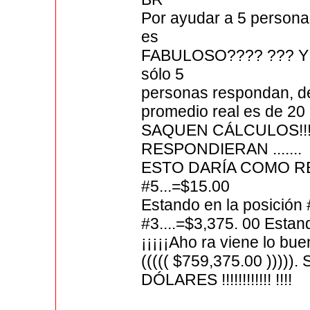
Por ayudar a 5 persona
es
FABULOSO???? ??? Y co
sólo 5
personas respondan, de
promedio real es de 20 a
SAQUEN CÁLCULOS!!!!
RESPONDIERAN .......
ESTO DARÍA COMO RES
#5...=$15.00
Estando en la posición 
#3....=$3,375. 00 Estand
¡¡¡¡¡Aho ra viene lo buen
((((( $759,375.00 )))
DÓLARES !!!!!!!!!!!! !!!!