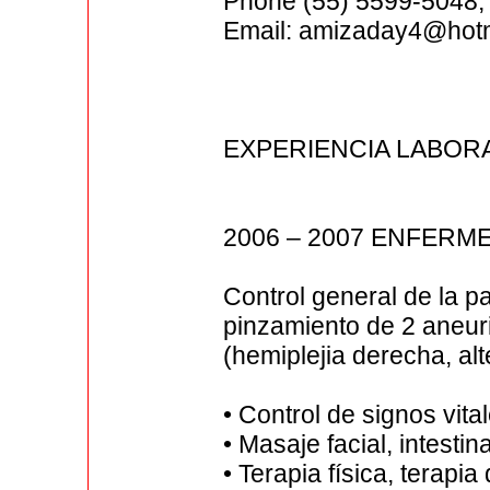
Phone (55) 5599-5048,
Email: amizaday4@hot
EXPERIENCIA LABOR
2006 – 2007 ENFERM
Control general de la p
pinzamiento de 2 aneu
(hemiplejia derecha, al
• Control de signos vita
• Masaje facial, intesti
• Terapia física, terapi