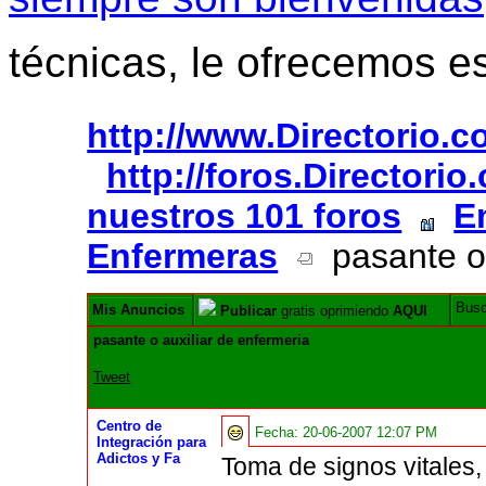
técnicas, le ofrecemos e
http://www.Directorio.
http://foros.Directori
nuestros 101 foros
E
Enfermeras
pasante o 
Bus
Mis Anuncios
Publicar
gratis oprimiendo
AQUI
pasante o auxiliar de enfermeria
Tweet
Centro de
Fecha:
20-06-2007 12:07 PM
Integración para
Adictos y Fa
Toma de signos vitales