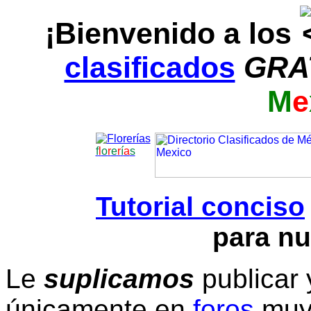
¡Bienvenido a los
clasificados
GRA
M
e
f
l
o
r
e
r
í
a
s
Tutorial conciso
para nu
Le
suplicamos
publicar 
únicamente en
foros
muy 