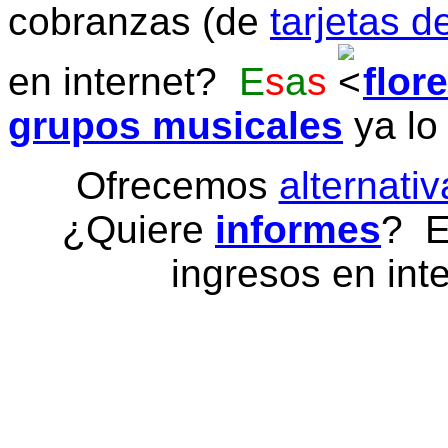
cobranzas (de
tarjetas d
en internet?
E
s
a
s
flor
grupos musicales
ya lo
Ofrecemos
alternativ
¿Quiere
informes
? E
ingresos en inte