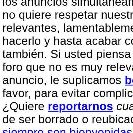
los anuncios simultanea
no quiere respetar nuestr
relevantes, lamentablem
hacerlo y hasta acabar c
también. Si usted piensa
foro que no es muy relev
anuncio, le suplicamos
b
favor, para evitar compli
¿Quiere
reportarnos
cua
de ser borrado o reubic
siempre son bienvenidas