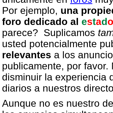
Por ejemplo,
una propie
foro dedicado al
e
s
t
a
d
parece? Suplicamos
tam
usted potencialmente pu
relevantes
a los anunci
publicamente, por favor. 
disminuir la experiencia d
diarios a nuestros direct
Aunque no es nuestro d