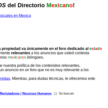
OS
del Directorio
M
e
x
i
c
a
n
o
!
 propiedad va únicamente en el foro dedicado al
e
s
t
a
d
o
tamente
relevantes
a los anuncios que usted contesta
orios
m
e
x
i
c
a
n
o
s
bilingües.
uestra política de los contenidos relevantes,
un anuncio en un foro que no es muy relevante a los
enidas
. Mientras, para dudas técnicas, le ofrecemos este
Reclutadores / Recursos Humanos
Se buscan