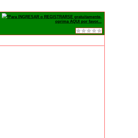
*Para INGRESAR o REGISTRARSE gratuitamente,
oprima AQUI por favor...