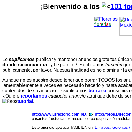
¡Bienvenido a los
101 fo
f
l
o
r
e
r
í
a
s
Le
suplicamos
publicar y mantener anuncios gratuitos únic
donde se encuentra
. ¿Le parece? Suplicamos
también
que
publicamente, por favor. Nuestra finalidad es no disminuir la ex
Aunque no es nuestro deseo tener que borrar TODOS los anunc
lamentablemente a veces es necesario hacerlo y hasta acabar 
contenidos de su anuncio, le suplicamos
borrarlo
por si mismo
¿Quiere
reportarnos
cualquier anuncio
aquí que debe de ser
tutorial
.
http://www.Directorio.com.MX
http://foros.Directo
pasantes / estudiantes medio tiempo (supervisión reclutam
Este anuncio aparece TAMBIEN en:
Empleos: Gerentes / 