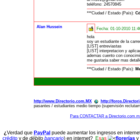
teléfono: 24570845
***Ciudad / Estado (País):
Cd
Alan Hussein
Fecha:
01-10-2010 11:
hola
soy un estudiante de la carre
[LIST] entreviastas
[LIST] interpretacion y aplic
ademas cuento con conocim
me gustaria saber mas detall
***Ciudad / Estado (País):
Me
http://www.Directorio.com.MX
http://foros.Directo
pasantes / estudiantes medio tiempo (supervisión reclutam
Para CONTACTAR a Directorio.com.m
¿
Verdad que
PayPal
puede aumentar los ingresos en interne
crédito
y de
débito
bancario
) en internet?
E
s
a
s
florerías
y