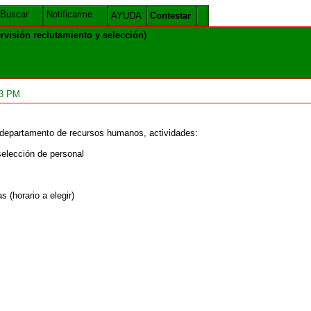
Buscar
Notificarme
AYUDA
Contestar
visión reclutamiento y selección)
33 PM
 departamento de recursos humanos, actividades:
selección de personal
s (horario a elegir)