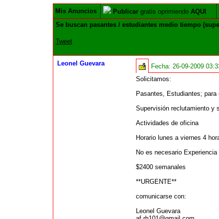
Mis Anuncios
Publicar
gratis oprimiendo
AQUI
Se buscan pasantes / estudiantes medio tiempo (super
Tweet
Leonel Guevara
Fecha:
26-09-2009 03:
Solicitamos:
Pasantes, Estudiantes; para
Supervisión reclutamiento y 
Actividades de oficina
Horario lunes a viernes 4 hora
No es necesario Experiencia
$2400 semanales
**URGENTE**
comunicarse con:
Leonel Guevara
af.rh101@gmail.com