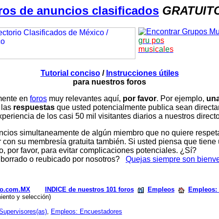
ros de anuncios clasificados
GRATUIT
g
r
u
p
o
s
m
u
s
i
c
a
l
e
s
Tutorial conciso
/
Instrucciones útiles
para nuestros foros
amente en
foros
muy relevantes aquí,
por favor
. Por ejemplo,
una
 las
respuestas
que usted potencialmente publica sean direc
periencia de los casi 50 mil visitantes diarios a nuestros direct
ios simultaneamente de algún miembro que no quiere respetar n
con su membresía gratuita también. Si usted piensa que tiene 
, por favor, para evitar complicaciones potenciales. ¿Sí?
 borrado o reubicado por nosotros?
Quejas siempre son bienv
rio.com.MX
INDICE de nuestros 101 foros
Empleos
Empleos: 
iento y selección)
Supervisores(as)
,
Empleos: Encuestadores