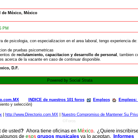
 de México, México
46 PM
ra de psicologia, con especializacion en el area laboral, tengo experiencia de:
acion de pruebas psicometricas
ientos de
reclutamiento, capacitacion y desarrollo de personal
, tambien c
es acerca de la vacante en caso de continuar disponible.
xico, D.F.
Powered by Social Strata
rio.com.MX
INDICE de nuestros 101 foros
Empleos
Empleos: 
iento y selección)
x
|
http://www.Directorio.com.MX
|
Nuestro Compromiso de Mantener Su Priva
©Foros
t de usted
?
Ahora tiene oficinas en
M
é
x
i
c
o
. ¿Quiere inscribirs
 algunos de
e
s
o
s
grupos musicales
ya lo aceptan.
Informes