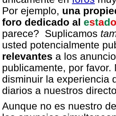
Por ejemplo,
una propie
foro dedicado al
e
s
t
a
d
parece? Suplicamos
tam
usted potencialmente pu
relevantes
a los anunci
publicamente, por favor. 
disminuir la experiencia d
diarios a nuestros direct
Aunque no es nuestro d