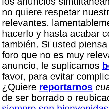
los anuncios simultanea
no quiere respetar nuestr
relevantes, lamentablem
hacerlo y hasta acabar c
también. Si usted piensa
foro que no es muy relev
anuncio, le suplicamos
b
favor, para evitar compli
¿Quiere
reportarnos
cua
de ser borrado o reubic
siempre son bienvenidas