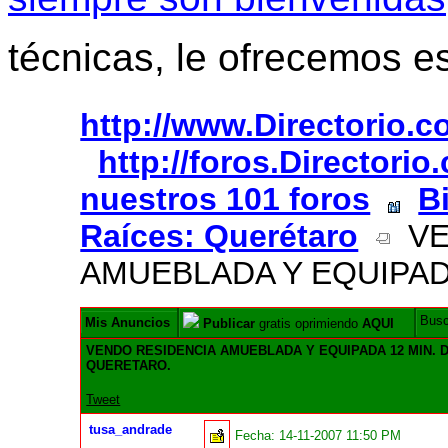
técnicas, le ofrecemos e
http://www.Directorio.
http://foros.Directori
nuestros 101 foros
B
Raíces: Querétaro
VE
AMUEBLADA Y EQUIPAD
Bus
Mis Anuncios
Publicar
gratis oprimiendo
AQUI
VENDO RESIDENCIA AMUEBLADA Y EQUIPADA 12 MIN. 
QUERETARO.
Tweet
tusa_andrade
Fecha:
14-11-2007 11:50 PM