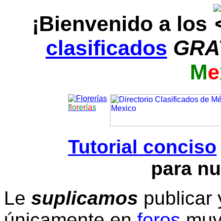
¡Bienvenido a los
clasificados
GRA
M
e
f
l
o
r
e
r
í
a
s
Tutorial conciso
para nu
Le
suplicamos
publicar 
únicamente en
foros
muy 