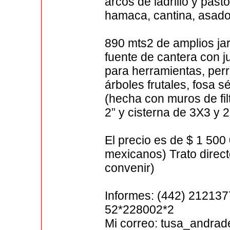
arcos de ladrillo y past
hamaca, cantina, asador,
890 mts2 de amplios jar
fuente de cantera con j
para herramientas, per
árboles frutales, fosa 
(hecha con muros de fil
2” y cisterna de 3X3 y
El precio es de $ 1 500
mexicanos) Trato direc
convenir)
Informes: (442) 212137
52*228002*2
Mi correo: tusa_andra