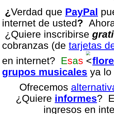
¿
Verdad que
PayPal
pue
internet de usted
?
Ahora 
¿Quiere inscribirse
grat
cobranzas (de
tarjetas d
en internet?
E
s
a
s
flor
grupos musicales
ya lo
Ofrecemos
alternativ
¿Quiere
informes
? E
ingresos en inte