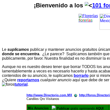
¡Bienvenido a los
101 fo
f
l
o
r
e
r
í
a
s
Le
suplicamos
publicar y mantener anuncios gratuitos únic
donde se encuentra
. ¿Le parece? Suplicamos
también
que
publicamente, por favor. Nuestra finalidad es no disminuir la ex
Aunque no es nuestro deseo tener que borrar TODOS los anunc
lamentablemente a veces es necesario hacerlo y hasta acabar 
contenidos de su anuncio, le suplicamos
borrarlo
por si mismo
¿Quiere
reportarnos
cualquier anuncio
aquí que debe de ser
tutorial
.
http://www.Directorio.com.MX
http://foros.Directo
Candiles Qro Visitanos
Mis Anuncios
Publicar
gratis oprimiendo
AQUI