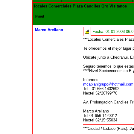
locales Comerciales Plaza Candiles Qro Visitanos
Tweet
Marco Arellano
Fecha:
01-01-2008 06:
***Locales Comerciales Plaza
Te ofrecemos el mejor lugar p
Ubicate junto a Chedrahui, E
Seguro tenemos lo que estas
****Nivel Socioeconomico B 
Informes:
mcaplanigrupo@hotmail.com
Tel.- 01 656 1432692
Nextel 52*20799*70
Av. Prolongacion Candiles Fr
Marco Arellano
Tel 01 656 1420012
Nextel 62*15*55034
***Ciudad / Estado (País):
Ju