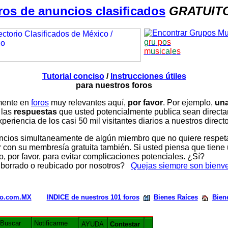
ros de anuncios clasificados
GRATUIT
g
r
u
p
o
s
m
u
s
i
c
a
l
e
s
Tutorial conciso
/
Instrucciones útiles
para nuestros foros
amente en
foros
muy relevantes aquí,
por favor
. Por ejemplo,
una
 las
respuestas
que usted potencialmente publica sean direc
periencia de los casi 50 mil visitantes diarios a nuestros direct
ios simultaneamente de algún miembro que no quiere respetar n
con su membresía gratuita también. Si usted piensa que tiene 
, por favor, para evitar complicaciones potenciales. ¿Sí?
 borrado o reubicado por nosotros?
Quejas siempre son bienv
rio.com.MX
INDICE de nuestros 101 foros
Bienes Raíces
Bien
Buscar
Notificarme
AYUDA
Contestar