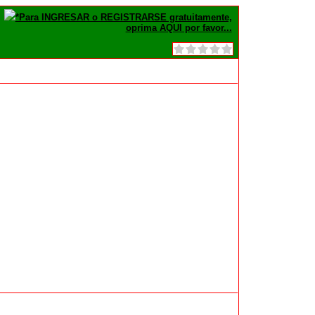
*Para INGRESAR o REGISTRARSE gratuitamente,
oprima AQUI por favor...