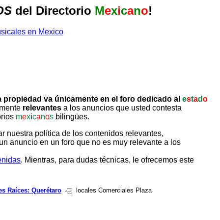
OS
del Directorio
M
e
x
i
c
a
n
o
!
 propiedad va únicamente en el foro dedicado al
e
s
t
a
d
o
tamente
relevantes
a los anuncios que usted contesta
orios
m
e
x
i
c
a
n
o
s
bilingües.
uestra política de los contenidos relevantes,
un anuncio en un foro que no es muy relevante a los
enidas
. Mientras, para dudas técnicas, le ofrecemos este
es Raíces: Querétaro
locales Comerciales Plaza