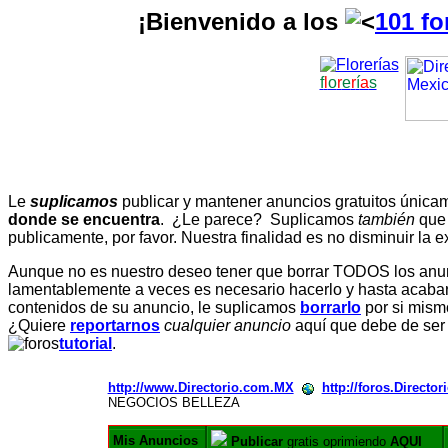
¡Bienvenido a los
101 fo
f
l
o
r
e
r
í
a
s
Le
suplicamos
publicar y mantener anuncios gratuitos únic
donde se encuentra
. ¿Le parece? Suplicamos
también
que
publicamente, por favor. Nuestra finalidad es no disminuir la ex
Aunque no es nuestro deseo tener que borrar TODOS los anunc
lamentablemente a veces es necesario hacerlo y hasta acabar 
contenidos de su anuncio, le suplicamos
borrarlo
por si mismo
¿Quiere
reportarnos
cualquier anuncio
aquí que debe de ser
tutorial
.
http://www.Directorio.com.MX
http://foros.Directo
NEGOCIOS BELLEZA
Mis Anuncios
Publicar
gratis oprimiendo
AQUI