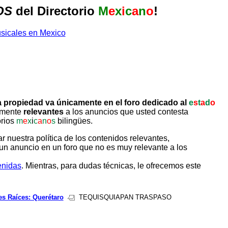
OS
del Directorio
M
e
x
i
c
a
n
o
!
 propiedad va únicamente en el foro dedicado al
e
s
t
a
d
o
tamente
relevantes
a los anuncios que usted contesta
orios
m
e
x
i
c
a
n
o
s
bilingües.
uestra política de los contenidos relevantes,
un anuncio en un foro que no es muy relevante a los
enidas
. Mientras, para dudas técnicas, le ofrecemos este
es Raíces: Querétaro
TEQUISQUIAPAN TRASPASO