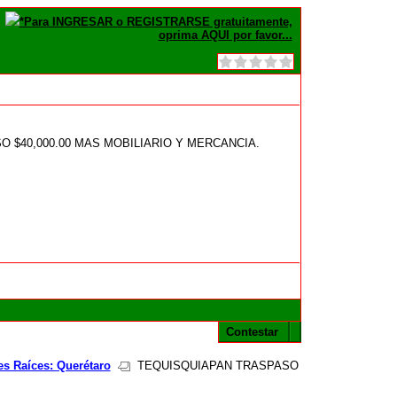
*Para INGRESAR o REGISTRARSE gratuitamente,
oprima AQUI por favor...
 $40,000.00 MAS MOBILIARIO Y MERCANCIA.
Contestar
es Raíces: Querétaro
TEQUISQUIAPAN TRASPASO