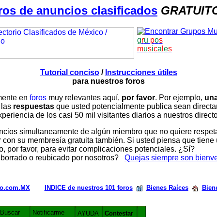
ros de anuncios clasificados
GRATUIT
g
r
u
p
o
s
m
u
s
i
c
a
l
e
s
Tutorial conciso
/
Instrucciones útiles
para nuestros foros
amente en
foros
muy relevantes aquí,
por favor
. Por ejemplo,
una
 las
respuestas
que usted potencialmente publica sean direc
periencia de los casi 50 mil visitantes diarios a nuestros direct
ios simultaneamente de algún miembro que no quiere respetar n
con su membresía gratuita también. Si usted piensa que tiene 
, por favor, para evitar complicaciones potenciales. ¿Sí?
 borrado o reubicado por nosotros?
Quejas siempre son bienv
rio.com.MX
INDICE de nuestros 101 foros
Bienes Raíces
Bien
Buscar
Notificarme
AYUDA
Contestar