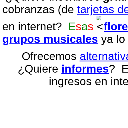
cobranzas (de
tarjetas d
en internet?
E
s
a
s
flor
grupos musicales
ya lo
Ofrecemos
alternativ
¿Quiere
informes
? E
ingresos en inte