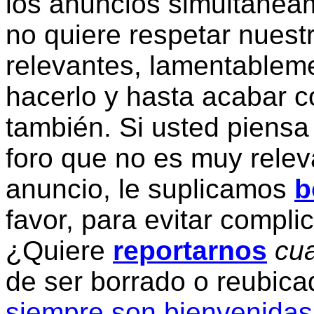
los anuncios simultanea
no quiere respetar nuestr
relevantes, lamentablem
hacerlo y hasta acabar c
también. Si usted piensa
foro que no es muy relev
anuncio, le suplicamos
b
favor, para evitar compli
¿Quiere
reportarnos
cua
de ser borrado o reubic
siempre son bienvenidas