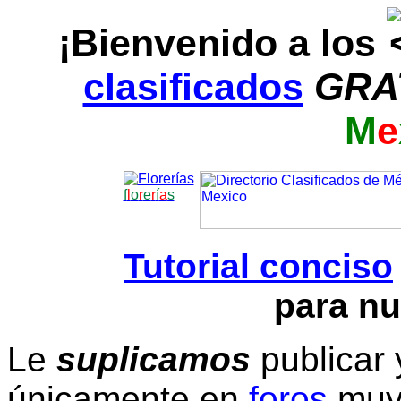
¡Bienvenido a los
clasificados
GRA
M
e
f
l
o
r
e
r
í
a
s
Tutorial conciso
para nu
Le
suplicamos
publicar 
únicamente en
foros
muy 