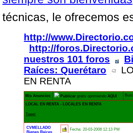
técnicas, le ofrecemos e
http://www.Directorio.
http://foros.Directori
nuestros 101 foros
B
Raíces: Querétaro
LO
EN RENTA
Bus
Mis Anuncios
Publicar
gratis oprimiendo
AQUI
LOCAL EN RENTA - LOCALES EN RENTA
Tweet
CVMELLADO
Fecha:
20-03-2008 12:13 PM
Bienes Raices