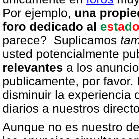
Por ejemplo,
una propie
foro dedicado al
e
s
t
a
d
parece? Suplicamos
tam
usted potencialmente pu
relevantes
a los anunci
publicamente, por favor. 
disminuir la experiencia d
diarios a nuestros direct
Aunque no es nuestro d