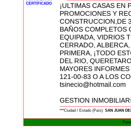
CERTIFICADO
¡ULTIMAS CASAS EN
PROMOCIONES Y REG
CONSTRUCCION,DE 3
BAÑOS COMPLETOS 
EQUIPADA, VIDRIOS 
CERRADO, ALBERCA,
PRIMERA, ¡TODO EST
DEL RIO, QUERETARO
MAYORES INFORMES AL
121-00-83 O A LOS C
tsinecio@hotmail.com
GESTION INMOBILIAR
***Ciudad / Estado (País):
SAN JUAN DE
Powe