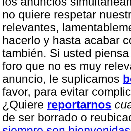
los anuncios simultanea
no quiere respetar nuestr
relevantes, lamentablem
hacerlo y hasta acabar c
también. Si usted piensa
foro que no es muy relev
anuncio, le suplicamos
b
favor, para evitar compli
¿Quiere
reportarnos
cua
de ser borrado o reubic
siempre son bienvenidas