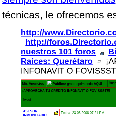
técnicas, le ofrecemos e
http://www.Directorio.
http://foros.Directori
nuestros 101 foros
B
Raíces: Querétaro
¡A
INFONAVIT O FOVISSST
Bus
Mis Anuncios
Publicar
gratis oprimiendo
AQUI
¡APROVECHA TU CREDITO INFONAVIT O FOVISSSTE!
Tweet
ASESOR
Fecha:
23-03-2008 07:21 PM
INMOBILIARIO