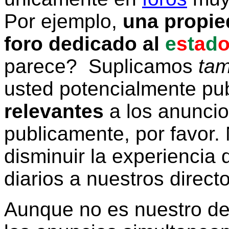
Por ejemplo,
una propie
foro dedicado al
e
s
t
a
d
parece? Suplicamos
tam
usted potencialmente pu
relevantes
a los anunci
publicamente, por favor. 
disminuir la experiencia d
diarios a nuestros direct
Aunque no es nuestro d