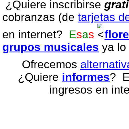
¿Quiere inscribirse
grat
cobranzas (de
tarjetas d
en internet?
E
s
a
s
flor
grupos musicales
ya lo
Ofrecemos
alternativ
¿Quiere
informes
? E
ingresos en inte