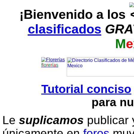
¡Bienvenido a los
clasificados
GRA
M
e
f
l
o
r
e
r
í
a
s
Tutorial conciso
para nu
Le
suplicamos
publicar 
únicamente en
foros
muy 