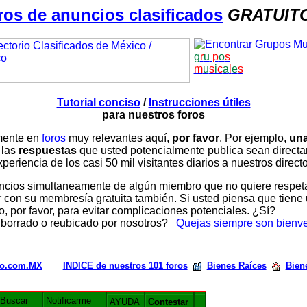
ros de anuncios clasificados
GRATUIT
g
r
u
p
o
s
m
u
s
i
c
a
l
e
s
Tutorial conciso
/
Instrucciones útiles
para nuestros foros
amente en
foros
muy relevantes aquí,
por favor
. Por ejemplo,
una
 las
respuestas
que usted potencialmente publica sean direc
periencia de los casi 50 mil visitantes diarios a nuestros direct
ios simultaneamente de algún miembro que no quiere respetar n
con su membresía gratuita también. Si usted piensa que tiene 
, por favor, para evitar complicaciones potenciales. ¿Sí?
 borrado o reubicado por nosotros?
Quejas siempre son bienv
rio.com.MX
INDICE de nuestros 101 foros
Bienes Raíces
Bien
Buscar
Notificarme
AYUDA
Contestar