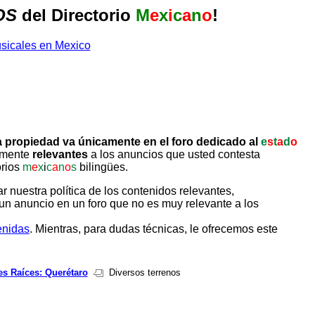
OS
del Directorio
M
e
x
i
c
a
n
o
!
 propiedad va únicamente en el foro dedicado al
e
s
t
a
d
o
tamente
relevantes
a los anuncios que usted contesta
orios
m
e
x
i
c
a
n
o
s
bilingües.
uestra política de los contenidos relevantes,
un anuncio en un foro que no es muy relevante a los
enidas
. Mientras, para dudas técnicas, le ofrecemos este
es Raíces: Querétaro
Diversos terrenos