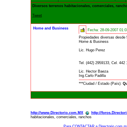
Diversos terrenos habitacionales, comerciales, ranch
Tweet
Home and Business
Fecha:
28-09-2007 01:
Propiedades diversas desde 5
Home & Business
Lic. Hugo Perez
Tel. (442) 2959133, Cel. 442
Lic. Hector Baeza
Ing.Carlo Padilla
***Ciudad / Estado (País):
Qu
http://www.Directorio.com.MX
http://foros.Directo
habitacionales, comerciales, ranchos
Para CONTACTAR a Directorio.com.m