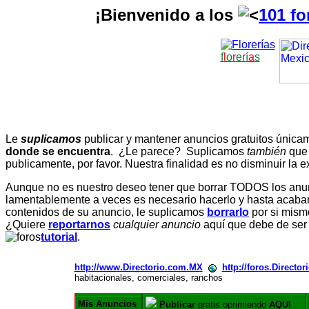
¡Bienvenido a los
101 fo
f
l
o
r
e
r
í
a
s
Le
suplicamos
publicar y mantener anuncios gratuitos únic
donde se encuentra
. ¿Le parece? Suplicamos
también
que
publicamente, por favor. Nuestra finalidad es no disminuir la ex
Aunque no es nuestro deseo tener que borrar TODOS los anunc
lamentablemente a veces es necesario hacerlo y hasta acabar 
contenidos de su anuncio, le suplicamos
borrarlo
por si mismo
¿Quiere
reportarnos
cualquier anuncio
aquí que debe de ser
tutorial
.
http://www.Directorio.com.MX
http://foros.Directo
habitacionales, comerciales, ranchos
Mis Anuncios
Publicar
gratis oprimiendo
AQUI