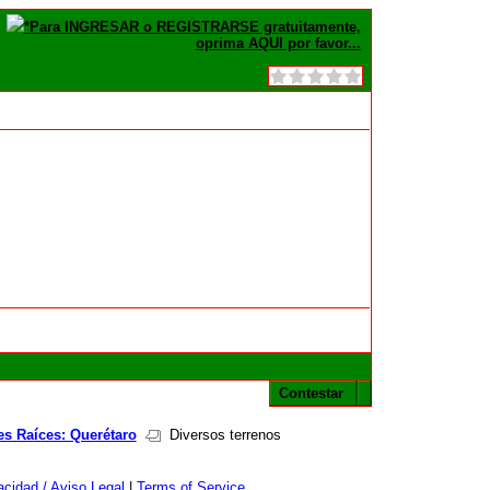
*Para INGRESAR o REGISTRARSE gratuitamente,
oprima AQUI por favor...
Contestar
es Raíces: Querétaro
Diversos terrenos
cidad / Aviso Legal
|
Terms of Service