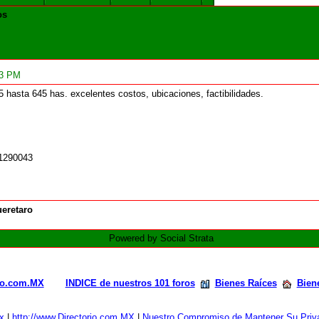
os
03 PM
 hasta 645 has. excelentes costos, ubicaciones, factibilidades.
 1290043
eretaro
Powered by Social Strata
rio.com.MX
INDICE de nuestros 101 foros
Bienes Raíces
Bien
x
|
http://www.Directorio.com.MX
|
Nuestro Compromiso de Mantener Su Priva