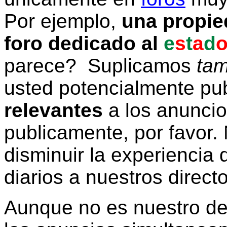
Por ejemplo,
una propie
foro dedicado al
e
s
t
a
d
parece? Suplicamos
tam
usted potencialmente pu
relevantes
a los anunci
publicamente, por favor. 
disminuir la experiencia d
diarios a nuestros direct
Aunque no es nuestro d