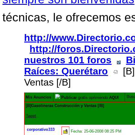
técnicas, le ofrecemos e
http://www.Directorio.
http://foros.Directori
nuestros 101 foros
B
Raíces: Querétaro
[B]
Ventas [/B]
Bus
Mis Anuncios
Publicar
gratis oprimiendo
AQUI
[B]Gasolineras Construcción y Ventas [/B]
Tweet
corporativo333
Fecha:
25-06-2008 08:25 PM