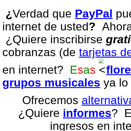
¿
Verdad que
PayPal
pue
internet de usted
?
Ahora 
¿Quiere inscribirse
grat
cobranzas (de
tarjetas d
en internet?
E
s
a
s
flor
grupos musicales
ya lo
Ofrecemos
alternativ
¿Quiere
informes
? E
ingresos en inte