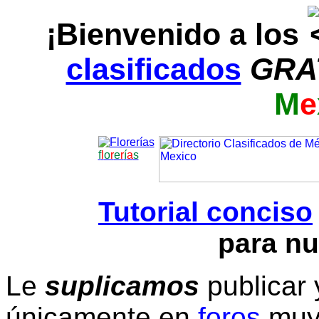
¡Bienvenido a los
clasificados
GRA
M
e
f
l
o
r
e
r
í
a
s
Tutorial conciso
para nu
Le
suplicamos
publicar 
únicamente en
foros
muy 