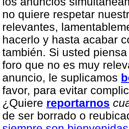
los anuncios simultanea
no quiere respetar nuestr
relevantes, lamentablem
hacerlo y hasta acabar c
también. Si usted piensa
foro que no es muy relev
anuncio, le suplicamos
b
favor, para evitar compli
¿Quiere
reportarnos
cua
de ser borrado o reubic
siempre son bienvenidas