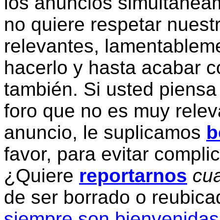
los anuncios simultanea
no quiere respetar nuestr
relevantes, lamentablem
hacerlo y hasta acabar c
también. Si usted piensa
foro que no es muy relev
anuncio, le suplicamos
b
favor, para evitar compli
¿Quiere
reportarnos
cua
de ser borrado o reubic
siempre son bienvenidas