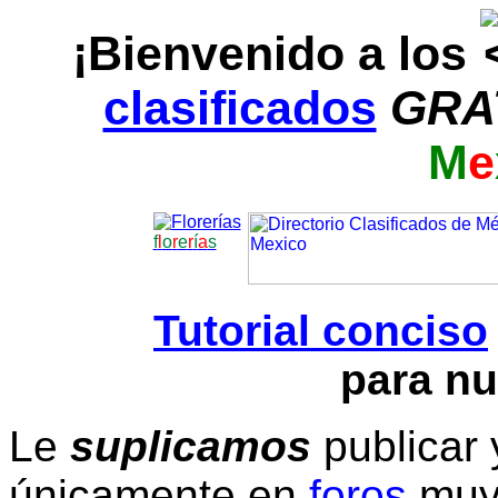
¡Bienvenido a los
clasificados
GRA
M
e
f
l
o
r
e
r
í
a
s
Tutorial conciso
para nu
Le
suplicamos
publicar 
únicamente en
foros
muy 