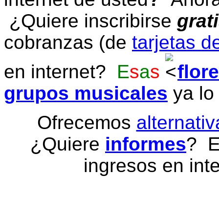
¿Quiere inscribirse
grat
cobranzas (de
tarjetas d
en internet?
E
s
a
s
flor
grupos musicales
ya lo
Ofrecemos
alternativ
¿Quiere
informes
? E
ingresos en inte