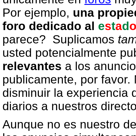
Por ejemplo,
una propie
foro dedicado al
e
s
t
a
d
parece? Suplicamos
tam
usted potencialmente pu
relevantes
a los anunci
publicamente, por favor. 
disminuir la experiencia d
diarios a nuestros direct
Aunque no es nuestro d