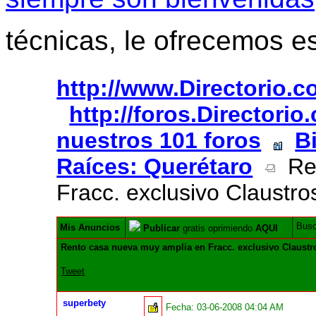
técnicas, le ofrecemos e
http://www.Directorio.
http://foros.Directori
nuestros 101 foros
B
Raíces: Querétaro
Ren
Fracc. exclusivo Claustro
Bus
Mis Anuncios
Publicar
gratis oprimiendo
AQUI
Rento casa nueva muy amplia en Fracc. exclusivo Claustr
Tweet
superbety
Fecha:
03-06-2008 04:04 AM