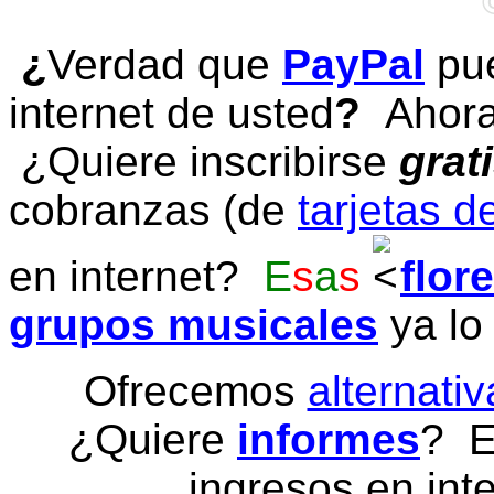
¿
Verdad que
PayPal
pue
internet de usted
?
Ahora 
¿Quiere inscribirse
grat
cobranzas (de
tarjetas d
en internet?
E
s
a
s
flor
grupos musicales
ya lo
Ofrecemos
alternativ
¿Quiere
informes
? E
ingresos en inte