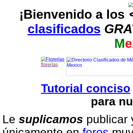
¡Bienvenido a los
clasificados
GRA
M
e
f
l
o
r
e
r
í
a
s
Tutorial conciso
para nu
Le
suplicamos
publicar 
únicamente en
foros
muy 