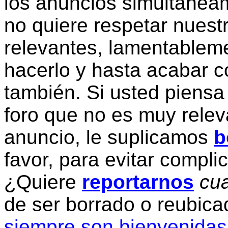
los anuncios simultanea
no quiere respetar nuestr
relevantes, lamentablem
hacerlo y hasta acabar c
también. Si usted piensa
foro que no es muy relev
anuncio, le suplicamos
b
favor, para evitar compli
¿Quiere
reportarnos
cua
de ser borrado o reubic
siempre son bienvenidas