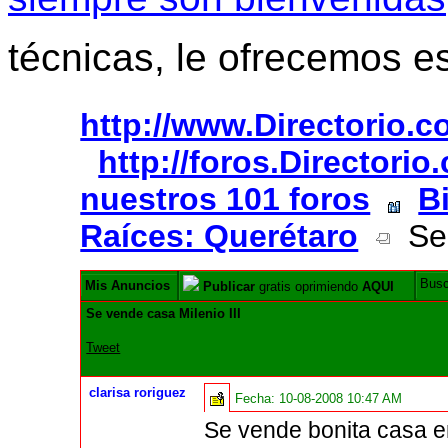
técnicas, le ofrecemos e
http://www.Directorio.
http://foros.Directori
nuestros 101 foros
B
Raíces: Querétaro
Se 
Bus
Mis Anuncios
Publicar
gratis oprimiendo
AQUI
Se vende casa Milenio III
Tweet
clarisa roriguez
Fecha:
10-08-2008 10:47 AM
Se vende bonita casa en