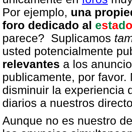
Por ejemplo,
una propie
foro dedicado al
e
s
t
a
d
parece? Suplicamos
tam
usted potencialmente pu
relevantes
a los anunci
publicamente, por favor. 
disminuir la experiencia d
diarios a nuestros direct
Aunque no es nuestro d